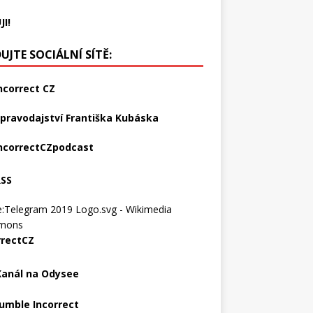
JI!
UJTE SOCIÁLNÍ SÍTĚ:
ncorrect CZ
pravodajství Františka Kubáska
ncorrectCZpodcast
RSS
rrectCZ
Kanál na Odysee
umble Incorrect