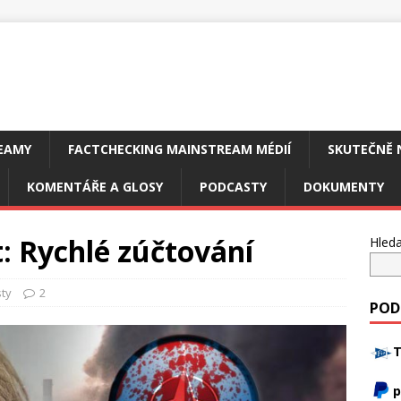
EAMY
FACTCHECKING MAINSTREAM MÉDIÍ
SKUTEČNĚ 
KOMENTÁŘE A GLOSY
PODCASTY
DOKUMENTY
: Rychlé zúčtování
Hleda
ty
2
POD
T
p