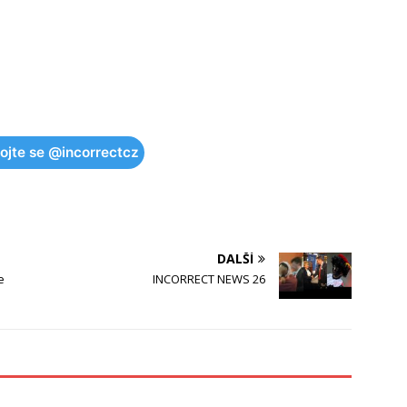
pojte se @incorrectcz
DALŠÍ
e
INCORRECT NEWS 26