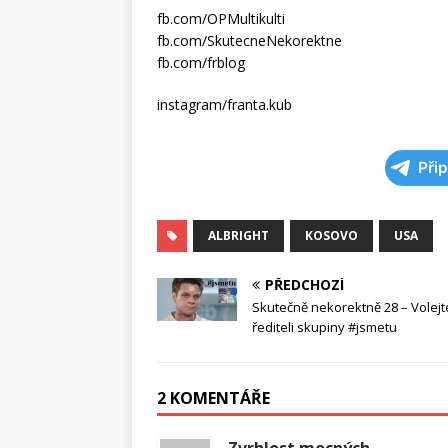
fb.com/OPMultikulti
fb.com/SkutecneNekorektne
fb.com/frblog
instagram/franta.kub
Při
ALBRIGHT
KOSOVO
USA
PŘEDCHOZÍ
Skutečně nekorektně 28 – Volejt
řediteli skupiny #jsmetu
2 KOMENTÁŘE
Zvrhlost mocných