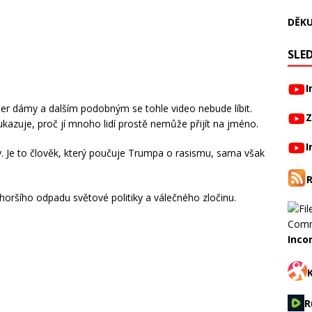
DĚKU
SLED
I
per dámy a dalším podobným se tohle video nebude líbit.
Z
 ukazuje, proč jí mnoho lidí prostě nemůže přijít na jméno.
I
isky. Je to člověk, který poučuje Trumpa o rasismu, sama však
horšího odpadu světové politiky a válečného zločinu.
Inco
R