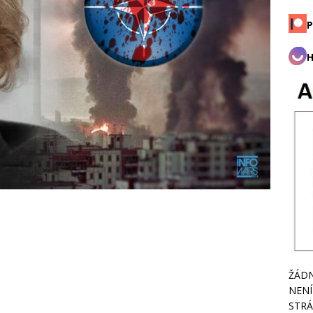
P
H
ŽÁDN
NENÍ
STRÁ