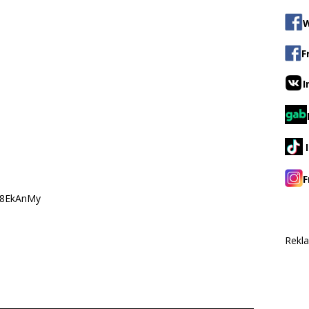
W
F
I
F
08EkAnMy
Rekl