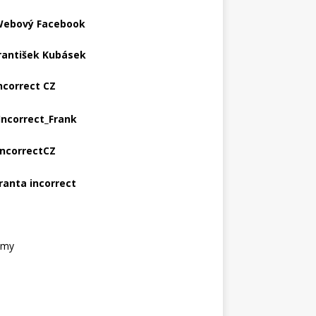
ebový Facebook
rantišek Kubásek
ncorrect CZ
Incorrect_Frank
IncorrectCZ
ranta incorrect
amy