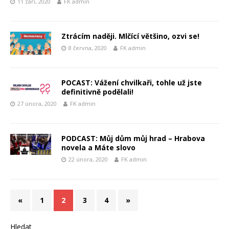
11 září, 2020
FK admin
Ztrácím naději. Mlčící většino, ozvi se!
8 června, 2020
FK admin
POCAST: Vážení chvilkaři, tohle už jste
definitivně podělali!
27 února, 2020
FK admin
PODCAST: Můj dům můj hrad – Hrabova
novela a Máte slovo
22 února, 2020
FK admin
«
1
2
3
4
»
Hledat