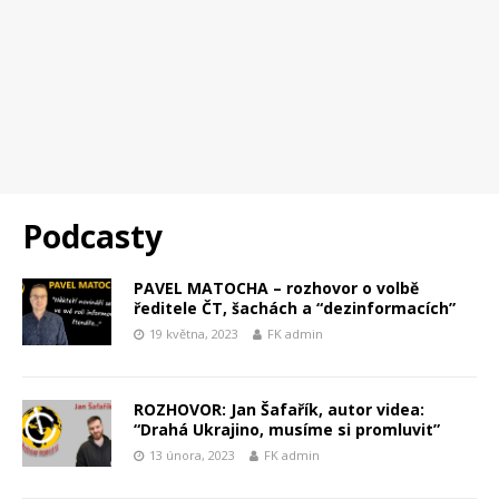
Podcasty
PAVEL MATOCHA – rozhovor o volbě
ředitele ČT, šachách a “dezinformacích”
19 května, 2023
FK admin
ROZHOVOR: Jan Šafařík, autor videa:
“Drahá Ukrajino, musíme si promluvit”
13 února, 2023
FK admin