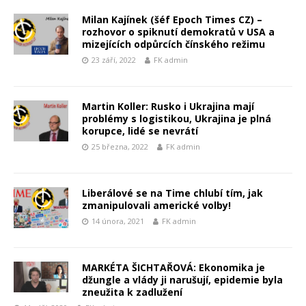
Milan Kajínek (šéf Epoch Times CZ) –
rozhovor o spiknutí demokratů v USA a
mizejících odpůrcích čínského režimu
23 září, 2022
FK admin
Martin Koller: Rusko i Ukrajina mají
problémy s logistikou, Ukrajina je plná
korupce, lidé se nevrátí
25 března, 2022
FK admin
Liberálové se na Time chlubí tím, jak
zmanipulovali americké volby!
14 února, 2021
FK admin
MARKÉTA ŠICHTAŘOVÁ: Ekonomika je
džungle a vlády ji narušují, epidemie byla
zneužita k zadlužení