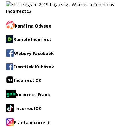
IncorrectCZ
Kanál na Odysee
Rumble Incorrect
Webový Facebook
František Kubásek
Incorrect CZ
Incorrect_Frank
IncorrectCZ
Franta incorrect