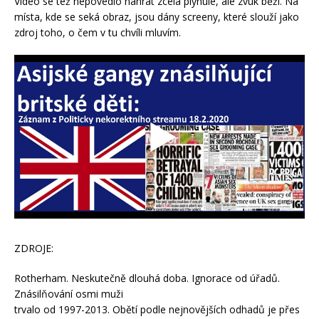
Video se též nepovedlo nahrát zcela plynule, ale zvuk běží. Na
místa, kde se seká obraz, jsou dány screeny, které slouží jako
zdroj toho, o čem v tu chvíli mluvím.
ZDROJE:
Rotherham. Neskutečně dlouhá doba. Ignorace od úřadů.
Znásilňování osmi muži
trvalo od 1997-2013. Obětí podle nejnovějších odhadů je přes