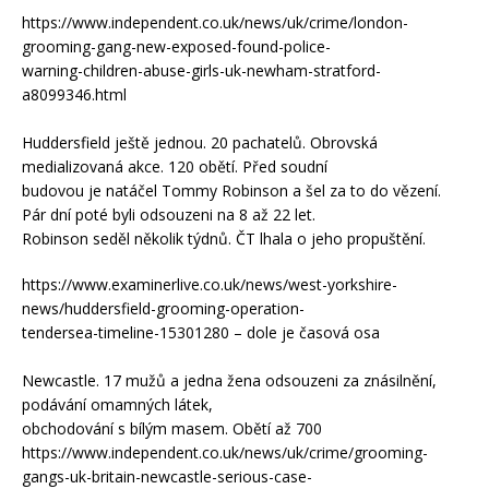
https://www.independent.co.uk/news/uk/crime/london-
grooming-gang-new-exposed-found-police-
warning-children-abuse-girls-uk-newham-stratford-
a8099346.html
Huddersfield ještě jednou. 20 pachatelů. Obrovská
medializovaná akce. 120 obětí. Před soudní
budovou je natáčel Tommy Robinson a šel za to do vězení.
Pár dní poté byli odsouzeni na 8 až 22 let.
Robinson seděl několik týdnů. ČT lhala o jeho propuštění.
https://www.examinerlive.co.uk/news/west-yorkshire-
news/huddersfield-grooming-operation-
tendersea-timeline-15301280 – dole je časová osa
Newcastle. 17 mužů a jedna žena odsouzeni za znásilnění,
podávání omamných látek,
obchodování s bílým masem. Obětí až 700
https://www.independent.co.uk/news/uk/crime/grooming-
gangs-uk-britain-newcastle-serious-case-