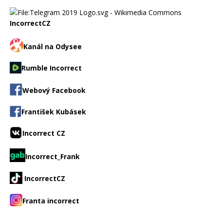
IncorrectCZ
Kanál na Odysee
Rumble Incorrect
Webový Facebook
František Kubásek
Incorrect CZ
Incorrect_Frank
IncorrectCZ
Franta incorrect