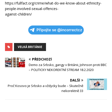
https://fullfact.org/crime/what-do-we-know-about-ethnicity-
people-involved-sexual-offences-
against-children/
Připojte se @incorrectcz
VELKÁ BRITÁNIE
PŘEDCHOZÍ
Demo za Srbsko, gangy v Británii, Johnson proti BBC
– POLITICKY NEKOREKTNÍ STREAM 18.2.2020
DALŠÍ
Proč Kosovo je Srbsko a vždycky bude – Skutečně
nekorektně 33