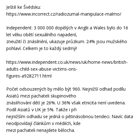
Ještě ke Švédsku:
https://www.incorrect.cz/radiozurnal-manipulace-malmo/
Independent: 3 000 000 dopělých v Anglii a Wales bylo do 16
let věku obětí sexuálního napadení,
zneužití či znásilnění, ukazuje průzkum. 24% jsou mužského
pohlaví. Celkem je to každý sedmý!
https://www.independent.co.uk/news/uk/home-news/british-
adults-child-sex-abuse-victims-ons-
figures-a9282711.html
Počet odsouzených by mělo být 960. Nejnižší odhad podílu
Asiatů mezi pachateli skupinového
znásilňování dětí je 26%. U 36% však etnicita není uvedena.
Podíl Asiatů v UK je 5%. Takže i při
nejnižším odhadu se jedná o pětinásobnou tendeci. Navíc data
neodpovídají článkům v médiích, kde
mezi pachateli nenajdete bělocha.