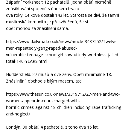
Západní Yorksheer: 12 pachatelů. Jedna oběť, nicméně
znásilňování spojené s únosem trvalo
dva roky! Celkově dostali 143 let. Starosta se diví, že tamní
muslimská komunita je přesvědčená, že si
oběť mohou za znásilnění sama.
https://www.dailymail.co.uk/news/article-3437252/Twelve-
men-repeatedly-gang-raped-abused-
vulnerable-teenage-schoolgirl-saw-utterly-worthless-jailed-
total-140-YEARS.html
Huddersfield. 27 mužů a dvě ženy. Obětí minimálně 18.
Znásilnění, obchod s bílým masem, atd.
https://www.thesun.co.uk/news/3319712/27-men-and-two-
women-appear-in-court-charged-with-
horrific-crimes-against-18-children-including-rape-trafficking-
and-neglect/
Londýn. 30 obětí. 4 pachatelé, z toho dva 15 let.