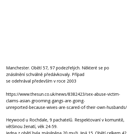
Manchester. Obětí 57, 97 podezřelých. Některé se po
znásilnění schválně předávkovaly. Případ
se odehrával především v roce 2003
https://www.thesun.co.uk/news/8382423/sex-abuse-victim-
claims-asian-grooming-gangs-are-going-
unreported-because-wives-are-scared-of-their-own-husbands/
Heywood u Rochdale, 9 pachatelů. Respektovaní v komunitě,
většinou ženatí, věk 24-59.
Jedna z obětí byla znásilněna 20 muži. Jiná 15. Obětí celkem 42.