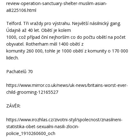
review-operation-sanctuary-shelter-muslim-asian-
a8225106.html
Telford. Tři vraždy pro výstrahu. Největší násilnický gang.
Údajně až 40 let. Obětí je kolem
1000, což případ činí nejhorším co do počtu obětí na počet
obyvatel. Rotherham měl 1400 obětí z
komunity 260 000, tohle je 1000 obětí z komunity o 170 000
lidech.
Pachatelů 70
https://www.mirror.co.uk/news/uk-news/britains-worst-ever-
child-grooming-12165527
ZÁVĚR:
https://www.irozhlas.cz/zivotni-styl/spolecnost/znasilneni-
statistika-obet-sexualni-nasili-zlocin-
policie_1910260600_och