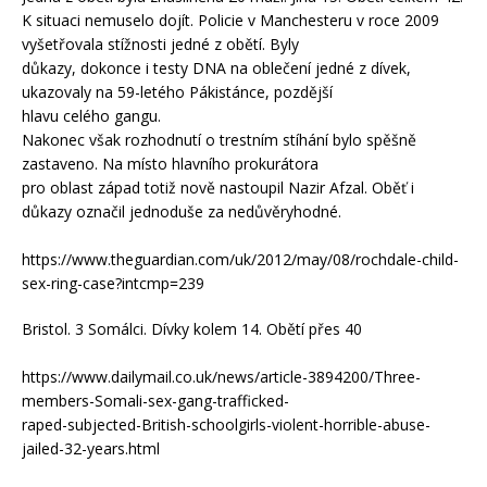
K situaci nemuselo dojít. Policie v Manchesteru v roce 2009
vyšetřovala stížnosti jedné z obětí. Byly
důkazy, dokonce i testy DNA na oblečení jedné z dívek,
ukazovaly na 59-letého Pákistánce, pozdější
hlavu celého gangu.
Nakonec však rozhodnutí o trestním stíhání bylo spěšně
zastaveno. Na místo hlavního prokurátora
pro oblast západ totiž nově nastoupil Nazir Afzal. Oběť i
důkazy označil jednoduše za nedůvěryhodné.
https://www.theguardian.com/uk/2012/may/08/rochdale-child-
sex-ring-case?intcmp=239
Bristol. 3 Somálci. Dívky kolem 14. Obětí přes 40
https://www.dailymail.co.uk/news/article-3894200/Three-
members-Somali-sex-gang-trafficked-
raped-subjected-British-schoolgirls-violent-horrible-abuse-
jailed-32-years.html