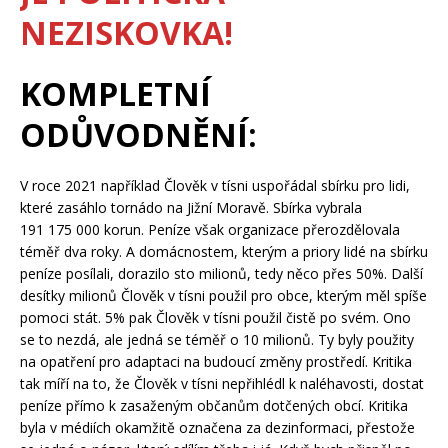
NEZISKOVKA!
KOMPLETNÍ
ODŮVODNĚNÍ:
V roce 2021 například Člověk v tísni uspořádal sbírku pro lidi,
které zasáhlo tornádo na Jižní Moravě. Sbírka vybrala
191 175 000 korun. Peníze však organizace přerozdělovala
téměř dva roky. A domácnostem, kterým a priory lidé na sbírku
peníze posílali, dorazilo sto milionů, tedy něco přes 50%. Další
desítky milionů Člověk v tísni použil pro obce, kterým měl spíše
pomoci stát. 5% pak Člověk v tísni použil čistě po svém. Ono
se to nezdá, ale jedná se téměř o 10 milionů. Ty byly použity
na opatření pro adaptaci na budoucí změny prostředí. Kritika
tak míří na to, že Člověk v tísni nepřihlédl k naléhavosti, dostat
peníze přímo k zasaženým občanům dotčených obcí. Kritika
byla v médiích okamžitě označena za dezinformaci, přestože