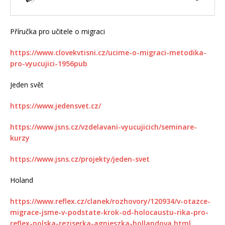
Příručka pro učitele o migraci
https://www.clovekvtisni.cz/ucime-o-migraci-metodika-
pro-vyucujici-1956pub
Jeden svět
https://www.jedensvet.cz/
https://www.jsns.cz/vzdelavani-vyucujicich/seminare-
kurzy
https://www.jsns.cz/projekty/jeden-svet
Holand
https://www.reflex.cz/clanek/rozhovory/120934/v-otazce-
migrace-jsme-v-podstate-krok-od-holocaustu-rika-pro-
reflex-polska-reziserka-agnieszka-hollandova.html