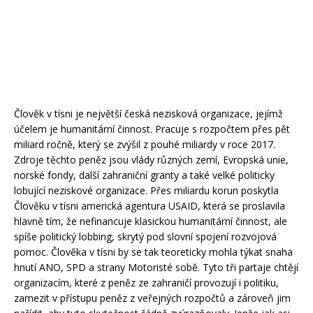
Člověk v tísni je největší česká nezisková organizace, jejímž
účelem je humanitární činnost. Pracuje s rozpočtem přes pět
miliard ročně, který se zvýšil z pouhé miliardy v roce 2017.
Zdroje těchto peněz jsou vlády různých zemí, Evropská unie,
norské fondy, další zahraniční granty a také velké politicky
lobující neziskové organizace. Přes miliardu korun poskytla
Člověku v tísni americká agentura USAID, která se proslavila
hlavně tím, že nefinancuje klasickou humanitární činnost, ale
spíše politický lobbing, skrytý pod slovní spojení rozvojová
pomoc. Člověka v tísni by se tak teoreticky mohla týkat snaha
hnutí ANO, SPD a strany Motoristé sobě. Tyto tři partaje chtějí
organizacím, které z peněz ze zahraničí provozují i politiku,
zamezit v přístupu peněz z veřejných rozpočtů a zároveň jim