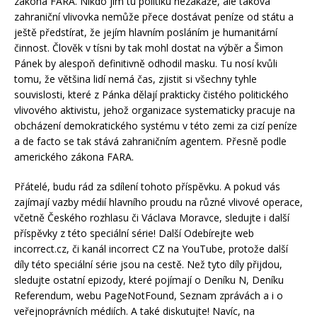
zákona FARA. Nikdo jim tu politiku nezakáže, ale taková
zahraniční vlivovka nemůže přece dostávat peníze od státu a
ještě předstírat, že jejím hlavním posláním je humanitární
činnost. Člověk v tísni by tak mohl dostat na výběr a Šimon
Pánek by alespoň definitivně odhodil masku. Tu nosí kvůli
tomu, že většina lidí nemá čas, zjistit si všechny tyhle
souvislosti, které z Pánka dělají prakticky čistého politického
vlivového aktivistu, jehož organizace systematicky pracuje na
obcházení demokratického systému v této zemi za cizí peníze
a de facto se tak stává zahraničním agentem. Přesně podle
amerického zákona FARA.
Přátelé, budu rád za sdílení tohoto příspěvku. A pokud vás
zajímají vazby médií hlavního proudu na různé vlivové operace,
včetně Českého rozhlasu či Václava Moravce, sledujte i další
příspěvky z této speciální série! Další Odebírejte web
incorrect.cz, či kanál incorrect CZ na YouTube, protože další
díly této speciální série jsou na cestě. Než tyto díly přijdou,
sledujte ostatní epizody, které pojímají o Deníku N, Deníku
Referendum, webu PageNotFound, Seznam zprávách a i o
veřejnoprávních médiích. A také diskutujte! Navíc, na