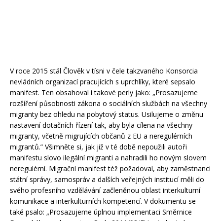
V roce 2015 stál Člověk v tísni v čele takzvaného Konsorcia
nevládních organizací pracujících s uprchlíky, které sepsalo
manifest. Ten obsahoval i takové perly jako: „Prosazujeme
rozšíření působnosti zákona o sociálních službách na všechny
migranty bez ohledu na pobytový status. Usilujeme o změnu
nastavení dotačních řízení tak, aby byla cílena na všechny
migranty, včetně migrujících občanů z EU a neregulérních
migrantů.” Všimněte si, jak již v té době nepoužili autoři
manifestu slovo ilegální migranti a nahradili ho novým slovem
neregulérní. Migrační manifest též požadoval, aby zaměstnanci
státní správy, samospráv a dalších veřejných institucí měli do
svého profesního vzdělávání začleněnou oblast interkulturní
komunikace a interkulturních kompetencí. V dokumentu se
také psalo: „Prosazujeme úplnou implementaci Směrnice