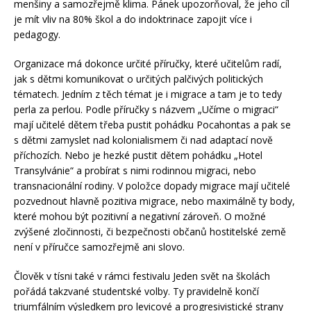
menšiny a samozřejmě klima. Pánek upozorňoval, že jeho cíl
je mít vliv na 80% škol a do indoktrinace zapojit více i
pedagogy.
Organizace má dokonce určité příručky, které učitelům radí,
jak s dětmi komunikovat o určitých palčivých politických
tématech. Jedním z těch témat je i migrace a tam je to tedy
perla za perlou. Podle příručky s názvem „Učíme o migraci“
mají učitelé dětem třeba pustit pohádku Pocahontas a pak se
s dětmi zamyslet nad kolonialismem či nad adaptací nově
příchozích. Nebo je hezké pustit dětem pohádku „Hotel
Transylvánie“ a probírat s nimi rodinnou migraci, nebo
transnacionální rodiny. V položce dopady migrace mají učitelé
pozvednout hlavně pozitiva migrace, nebo maximálně ty body,
které mohou být pozitivní a negativní zároveň. O možné
zvýšené zločinnosti, či bezpečnosti občanů hostitelské země
není v příručce samozřejmě ani slovo.
Člověk v tísni také v rámci festivalu Jeden svět na školách
pořádá takzvané studentské volby. Ty pravidelně končí
triumfálním výsledkem pro levicové a progresivistické strany