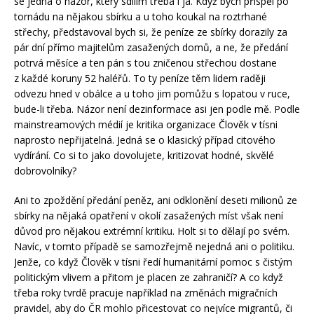
se jedná o názor, který sdílím třeba i já. Když bych přispěl po
tornádu na nějakou sbírku a u toho koukal na roztrhané
střechy, představoval bych si, že peníze ze sbírky dorazily za
pár dní přímo majitelům zasažených domů, a ne, že předání
potrvá měsíce a ten pán s tou zničenou střechou dostane
z každé koruny 52 haléřů. To ty peníze těm lidem raději
odvezu hned v obálce a u toho jim pomůžu s lopatou v ruce,
bude-li třeba. Názor není dezinformace asi jen podle mě. Podle
mainstreamových médií je kritika organizace Člověk v tísni
naprosto nepřijatelná. Jedná se o klasický případ citového
vydírání. Co si to jako dovolujete, kritizovat hodné, skvělé
dobrovolníky?
Ani to zpoždění předání peněz, ani odklonění deseti milionů ze
sbírky na nějaká opatření v okolí zasažených míst však není
důvod pro nějakou extrémní kritiku. Holt si to dělají po svém.
Navíc, v tomto případě se samozřejmě nejedná ani o politiku.
Jenže, co když Člověk v tísni ředí humanitární pomoc s čistým
politickým vlivem a přitom je placen ze zahraničí? A co když
třeba roky tvrdě pracuje například na změnách migračních
pravidel, aby do ČR mohlo přicestovat co nejvíce migrantů, či