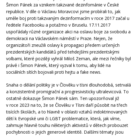
Šimon Pánek za vznikem takzvané dezinfománie v České
republice. V díle o Václavu Moravcovi jsme probírali to, jak
uměle boj proti takzvaným dezinformacím v roce 2017 začal u
ředitele Facebooku a potažmo v Bruselu. 17.11.2017
uspořádaly různé organizace akci na oslavu boje za svobodu a
demokracii na Václavském náměstí v Praze. Nejen, že
organizátoři zneužili oslavy k propagaci předem určených
prezidentských kandidátů před tehdejšími prezidentskými
volbami, které později vyhrál Miloš Zeman, ale mezi řečníky byl
právě i Šimon Pánek, který vyzval k tomu, aby lidé na
sociálních sítích bojovali proti hejtu a fake news.
Snaha o dělání politiky je v Člověku v tísni dlouhodobá, setrvalá
a konzistentně promigrační a progresivisticky ultralevicová. To
ostatně dokazuje Šimon Pánek sám. Ten upozorňoval již
v roce 2023 na to, že se Člověku v Tísni daří působit na třech
tisících školách, a to hlavně v oblasti vztahů indoktrinovaných
dětí k Evropské unii či LGBT problematice, která, jak víme,
zahrnuje hlavně touhu některých aktivistů v dětech probouzet
pochybnosti o jejich generové identitě. Dalšími tématy jsou