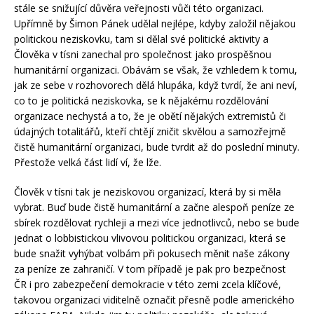
stále se snižující důvěra veřejnosti vůči této organizaci.
Upřímně by Šimon Pánek udělal nejlépe, kdyby založil nějakou
politickou neziskovku, tam si dělal své politické aktivity a
Člověka v tísni zanechal pro společnost jako prospěšnou
humanitární organizaci. Obávám se však, že vzhledem k tomu,
jak ze sebe v rozhovorech dělá hlupáka, když tvrdí, že ani neví,
co to je politická neziskovka, se k nějakému rozdělování
organizace nechystá a to, že je obětí nějakých extremistů či
údajných totalitářů, kteří chtějí zničit skvělou a samozřejmě
čistě humanitární organizaci, bude tvrdit až do poslední minuty.
Přestože velká část lidí ví, že lže.
Člověk v tísni tak je neziskovou organizací, která by si měla
vybrat. Buď bude čistě humanitární a začne alespoň peníze ze
sbírek rozdělovat rychleji a mezi více jednotlivců, nebo se bude
jednat o lobbistickou vlivovou politickou organizaci, která se
bude snažit vyhýbat volbám při pokusech měnit naše zákony
za peníze ze zahraničí. V tom případě je pak pro bezpečnost
ČR i pro zabezpečení demokracie v této zemi zcela klíčové,
takovou organizaci viditelně označit přesně podle amerického