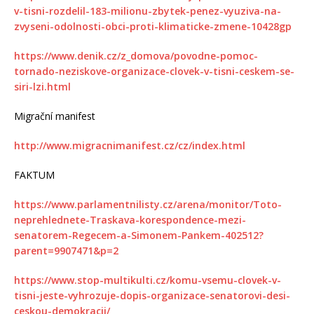
v-tisni-rozdelil-183-milionu-zbytek-penez-vyuziva-na-
zvyseni-odolnosti-obci-proti-klimaticke-zmene-10428gp
https://www.denik.cz/z_domova/povodne-pomoc-
tornado-neziskove-organizace-clovek-v-tisni-ceskem-se-
siri-lzi.html
Migrační manifest
http://www.migracnimanifest.cz/cz/index.html
FAKTUM
https://www.parlamentnilisty.cz/arena/monitor/Toto-
neprehlednete-Traskava-korespondence-mezi-
senatorem-Regecem-a-Simonem-Pankem-402512?
parent=9907471&p=2
https://www.stop-multikulti.cz/komu-vsemu-clovek-v-
tisni-jeste-vyhrozuje-dopis-organizace-senatorovi-desi-
ceskou-demokracii/