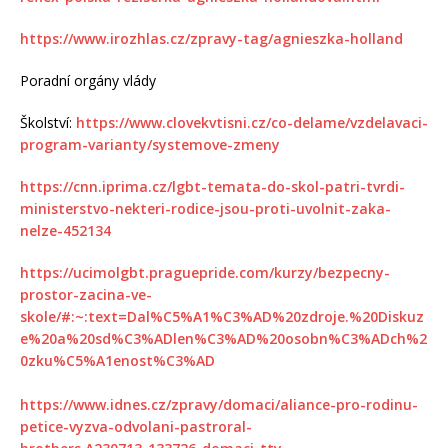
https://www.irozhlas.cz/zpravy-tag/agnieszka-holland
Poradní orgány vlády
Školství:
https://www.clovekvtisni.cz/co-delame/vzdelavaci-
program-varianty/systemove-zmeny
https://cnn.iprima.cz/lgbt-temata-do-skol-patri-tvrdi-
ministerstvo-nekteri-rodice-jsou-proti-uvolnit-zaka-
nelze-452134
https://ucimolgbt.praguepride.com/kurzy/bezpecny-
prostor-zacina-ve-
skole/#:~:text=Dal%C5%A1%C3%AD%20zdroje.%20Diskuz
e%20a%20sd%C3%ADlen%C3%AD%20osobn%C3%ADch%2
0zku%C5%A1enost%C3%AD
https://www.idnes.cz/zpravy/domaci/aliance-pro-rodinu-
petice-vyzva-odvolani-pastroral-