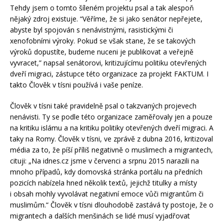
Tehdy jsem o tomto šíleném projektu psal a tak alespoň
nějaký zdroj existuje. “Věříme, že si jako senátor nepřejete,
abyste byl spojován s nenávistnými, rasistickými či
xenofobními výroky. Pokud se však stane, že se takových
výroků dopustíte, budeme nuceni je publikovat a veřejně
vyvracet,” napsal senátorovi, kritizujícímu politiku otevřených
dveří migraci, zástupce této organizace za projekt FAKTUM. I
takto Člověk v tísni používá i vaše peníze.
Člověk v tísni také pravidelně psal o takzvaných projevech
nenávisti. Ty se podle této organizace zaměřovaly jen a pouze
na kritiku islámu a na kritiku politiky otevřených dveří migraci. A
taky na Romy. Člověk v tísni, ve zprávě z dubna 2016, kritizoval
média za to, že píší příliš negativně o muslimech a migrantech,
cituji: „Na idnes.cz jsme v červenci a srpnu 2015 narazili na
mnoho případů, kdy domovská stránka portálu na předních
pozicích nabízela hned několik textů, jejichž titulky a místy
i obsah mohly vyvolávat negativní emoce vůči migrantům či
muslimům.“ Člověk v tísni dlouhodobě zastává ty postoje, že o
migrantech a dalších menšinách se lidé musí vyjadřovat