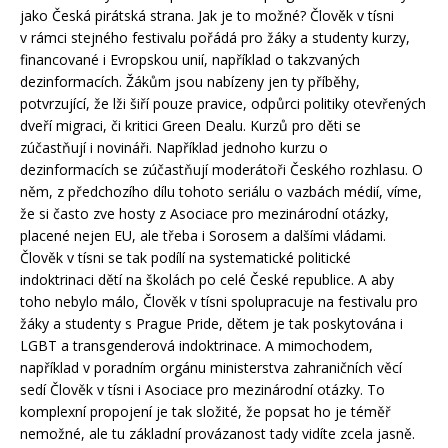
jako Česká pirátská strana. Jak je to možné? Člověk v tísni
v rámci stejného festivalu pořádá pro žáky a studenty kurzy,
financované i Evropskou unií, například o takzvaných
dezinformacích. Žákům jsou nabízeny jen ty příběhy,
potvrzující, že lži šiří pouze pravice, odpůrci politiky otevřených
dveří migraci, či kritici Green Dealu. Kurzů pro děti se
zúčastňují i novináři. Například jednoho kurzu o
dezinformacích se zúčastňují moderátoři Českého rozhlasu. O
něm, z předchozího dílu tohoto seriálu o vazbách médií, víme,
že si často zve hosty z Asociace pro mezinárodní otázky,
placené nejen EU, ale třeba i Sorosem a dalšími vládami.
Člověk v tísni se tak podílí na systematické politické
indoktrinaci dětí na školách po celé České republice. A aby
toho nebylo málo, Člověk v tísni spolupracuje na festivalu pro
žáky a studenty s Prague Pride, dětem je tak poskytována i
LGBT a transgenderová indoktrinace. A mimochodem,
například v poradním orgánu ministerstva zahraničních věcí
sedí Člověk v tísni i Asociace pro mezinárodní otázky. To
komplexní propojení je tak složité, že popsat ho je téměř
nemožné, ale tu základní provázanost tady vidíte zcela jasně.