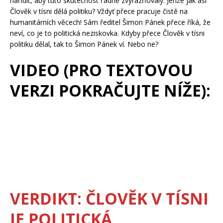
nařídit, aby tuto skutečnost řádně zvýrazňovaly. Jenže jak asi
Člověk v tísni dělá politiku? Vždyť přece pracuje čistě na
humanitárních věcech! Sám ředitel Šimon Pánek přece říká, že
neví, co je to politická neziskovka. Kdyby přece Člověk v tísni
politiku dělal, tak to Šimon Pánek ví. Nebo ne?
VIDEO (PRO TEXTOVOU
VERZI POKRAČUJTE NÍŽE):
VERDIKT: ČLOVĚK V TÍSNI
JE POLITICKÁ