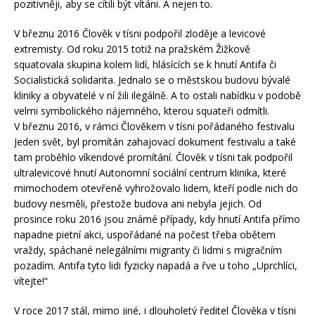
pozitivněji, aby se cítili být vítáni. A nejen to.
V březnu 2016 Člověk v tísni podpořil zloděje a levicové
extremisty. Od roku 2015 totiž na pražském Žižkově
squatovala skupina kolem lidí, hlásících se k hnutí Antifa či
Socialistická solidarita. Jednalo se o městskou budovu bývalé
kliniky a obyvatelé v ní žili ilegálně. A to ostali nabídku v podobě
velmi symbolického nájemného, kterou squateři odmítli.
V březnu 2016, v rámci Člověkem v tísni pořádaného festivalu
Jeden svět, byl promítán zahajovací dokument festivalu a také
tam proběhlo víkendové promítání. Člověk v tísni tak podpořil
ultralevicové hnutí Autonomní sociální centrum klinika, které
mimochodem otevřeně vyhrožovalo lidem, kteří podle nich do
budovy nesměli, přestože budova ani nebyla jejich. Od
prosince roku 2016 jsou známé případy, kdy hnutí Antifa přímo
napadne pietní akci, uspořádané na počest třeba obětem
vraždy, spáchané nelegálními migranty či lidmi s migračním
pozadím. Antifa tyto lidi fyzicky napadá a řve u toho „Uprchlíci,
vítejte!“
V roce 2017 stál, mimo jiné, i dlouholetý ředitel Člověka v tísni