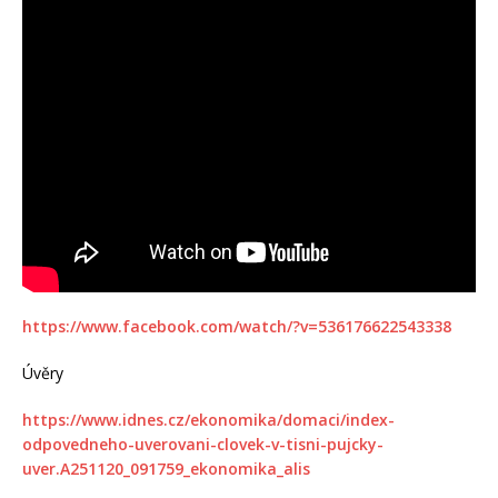
https://www.facebook.com/watch/?v=536176622543338
Úvěry
https://www.idnes.cz/ekonomika/domaci/index-
odpovedneho-uverovani-clovek-v-tisni-pujcky-
uver.A251120_091759_ekonomika_alis