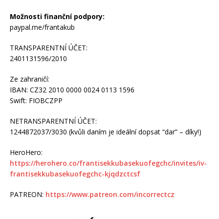
Možnosti finanční podpory:
paypal.me/frantakub
TRANSPARENTNÍ ÚČET:
2401131596/2010
Ze zahraničí:
IBAN: CZ32 2010 0000 0024 0113 1596
Swift: FIOBCZPP
NETRANSPARENTNÍ ÚČET:
1244872037/3030 (kvůli daním je ideální dopsat “dar” – díky!)
HeroHero:
https://herohero.co/frantisekkubasekuofegchc/invites/iv-
frantisekkubasekuofegchc-kjqdzctcsf
PATREON:
https://www.patreon.com/incorrectcz