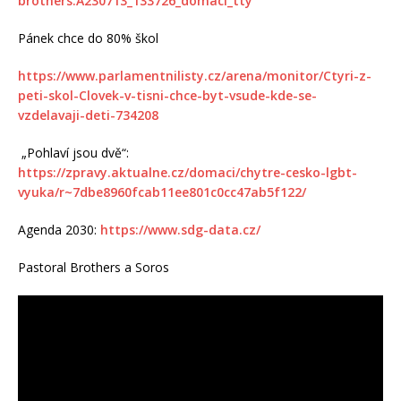
brothers.A230713_133726_domaci_tty
Pánek chce do 80% škol
https://www.parlamentnilisty.cz/arena/monitor/Ctyri-z-
peti-skol-Clovek-v-tisni-chce-byt-vsude-kde-se-
vzdelavaji-deti-734208
„Pohlaví jsou dvě“:
https://zpravy.aktualne.cz/domaci/chytre-cesko-lgbt-
vyuka/r~7dbe8960fcab11ee801c0cc47ab5f122/
Agenda 2030:
https://www.sdg-data.cz/
Pastoral Brothers a Soros