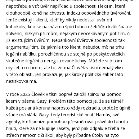
nepotřebuje vzít úvěr například u společnosti FlexiFin, která
dlouhodobě končí na chvostu Indexu odpovědného úvěrování.
Jenže existují i klienti, kteří by nikdy nedostali úvěr od
kohokoliv, kdo se nachází na špici tohoto žebříčku kvůli špatné
solvenci, nízkým příjmům, nějakým neočekávaným potížím, či
již existujícím úvěrům. Nebankovní úvěrové společnosti tak
argumentují tím, že jakmile tito klienti nebudou mít na trhu
legální nabídku, porozhlédnou se stejně po poskytovatelích
skutečné ilegální a neregistrované lichvy. Můžete si o tom
myslet, co chcete, ale to, že má Člověk v tísni nemalý vliv i
v této oblasti, jen prokazuje, jak široký politický záběr tato
neziskovka má.
V roce 2025 Člověk v tísni poprvé založil sbírku na pomoc
lidem v pásmu Gazy. Problém této pomoci je, že se téměř
každá poslaná koruna naprosto vždy rozkradla, protože úplně
všude má vláda Gazy, tedy teroristické hnutí Hamás, své
agenty, kteří peníze pomohou přesměrovat právě do tohoto
hnutí, které za ně kupuje rakety, jenž pak odpaluje třeba ze
střech nemocnic či škol, aby byly případné útoky na tyto