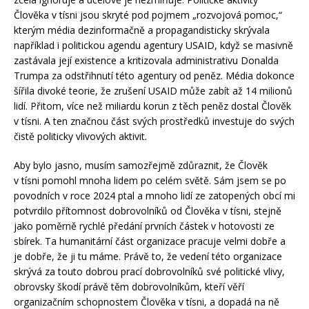
Člověka v tísni jsou skryté pod pojmem „rozvojová pomoc,“
kterým média dezinformačně a propagandisticky skrývala
například i politickou agendu agentury USAID, když se masivně
zastávala její existence a kritizovala administrativu Donalda
Trumpa za odstřihnutí této agentury od peněz. Média dokonce
šířila divoké teorie, že zrušení USAID může zabít až 14 milionů
lidí. Přitom, více než miliardu korun z těch peněz dostal Člověk
v tísni. A ten značnou část svých prostředků investuje do svých
čistě politicky vlivových aktivit.
Aby bylo jasno, musím samozřejmě zdůraznit, že Člověk
v tísni pomohl mnoha lidem po celém světě. Sám jsem se po
povodních v roce 2024 ptal a mnoho lidí ze zatopených obcí mi
potvrdilo přítomnost dobrovolníků od Člověka v tísni, stejně
jako poměrně rychlé předání prvních částek v hotovosti ze
sbírek. Ta humanitární část organizace pracuje velmi dobře a
je dobře, že ji tu máme. Právě to, že vedení této organizace
skrývá za touto dobrou prací dobrovolníků své politické vlivy,
obrovsky škodí právě těm dobrovolníkům, kteří věří
organizačním schopnostem Člověka v tísni, a dopadá na ně