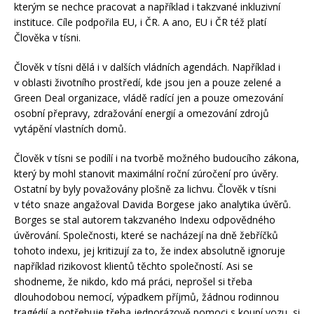
kterým se nechce pracovat a například i takzvané inkluzivní
instituce. Cíle podpořila EU, i ČR. A ano, EU i ČR též platí
Člověka v tísni.
Člověk v tísni dělá i v dalších vládních agendách. Například i
v oblasti životního prostředí, kde jsou jen a pouze zelené a
Green Deal organizace, vládě radící jen a pouze omezování
osobní přepravy, zdražování energií a omezování zdrojů
vytápění vlastních domů.
Člověk v tísni se podílí i na tvorbě možného budoucího zákona,
který by mohl stanovit maximální roční zúročení pro úvěry.
Ostatní by byly považovány plošně za lichvu. Člověk v tísni
v této snaze angažoval Davida Borgese jako analytika úvěrů.
Borges se stal autorem takzvaného Indexu odpovědného
úvěrování. Společnosti, které se nacházejí na dně žebříčků
tohoto indexu, jej kritizují za to, že index absolutně ignoruje
například rizikovost klientů těchto společností. Asi se
shodneme, že nikdo, kdo má práci, neprošel si třeba
dlouhodobou nemocí, výpadkem příjmů, žádnou rodinnou
tragédií a potřebuje třeba jednorázově pomoci s koupí vozu, si