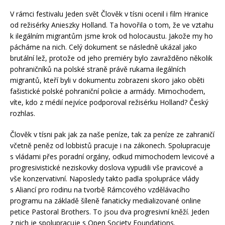
V rámci festivalu Jeden svět Člověk v tísni ocenil i film Hranice
od režisérky Anieszky Holland. Ta hovořila o tom, že ve vztahu
k ilegálním migrantům jsme krok od holocaustu. Jakože my ho
pácháme na nich. Celý dokument se následně ukázal jako
brutální lež, protože od jeho premiéry bylo zavražděno několik
pohraničníků na polské straně právě rukama ilegálních
migrantů, kteří byli v dokumentu zobrazeni skoro jako oběti
fašistické polské pohraniční policie a armády. Mimochodem,
víte, kdo z médií nejvíce podporoval režisérku Holland? Český
rozhlas.
Člověk v tísni pak jak za naše peníze, tak za peníze ze zahraničí
včetně peněz od lobbistů pracuje i na zákonech. Spolupracuje
s vládami přes poradní orgány, odkud mimochodem levicové a
progresivistické neziskovky doslova vypudili vše pravicové a
vše konzervativní. Naposledy takto padla spolupráce vlády
s Aliancí pro rodinu na tvorbě Rámcového vzdělávacího
programu na základě šíleně fanaticky medializované online
petice Pastoral Brothers. To jsou dva progresivní kněží. Jeden
z nich je spolupracuje s Open Society Foundations.