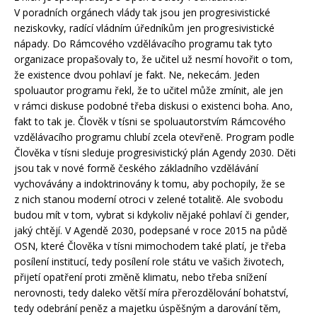
V poradních orgánech vlády tak jsou jen progresivistické
neziskovky, radící vládním úředníkům jen progresivistické
nápady. Do Rámcového vzdělávacího programu tak tyto
organizace propašovaly to, že učitel už nesmí hovořit o tom,
že existence dvou pohlaví je fakt. Ne, nekecám. Jeden
spoluautor programu řekl, že to učitel může zmínit, ale jen
v rámci diskuse podobné třeba diskusi o existenci boha. Ano,
fakt to tak je. Člověk v tísni se spoluautorstvím Rámcového
vzdělávacího programu chlubí zcela otevřeně. Program podle
Člověka v tísni sleduje progresivistický plán Agendy 2030. Děti
jsou tak v nové formě českého základního vzdělávání
vychovávány a indoktrinovány k tomu, aby pochopily, že se
z nich stanou moderní otroci v zelené totalitě. Ale svobodu
budou mít v tom, vybrat si kdykoliv nějaké pohlaví či gender,
jaký chtějí. V Agendě 2030, podepsané v roce 2015 na půdě
OSN, které Člověka v tísni mimochodem také platí, je třeba
posílení institucí, tedy posílení role státu ve vašich životech,
přijetí opatření proti změně klimatu, nebo třeba snížení
nerovnosti, tedy daleko větší míra přerozdělování bohatství,
tedy odebrání peněz a majetku úspěšným a darování těm,