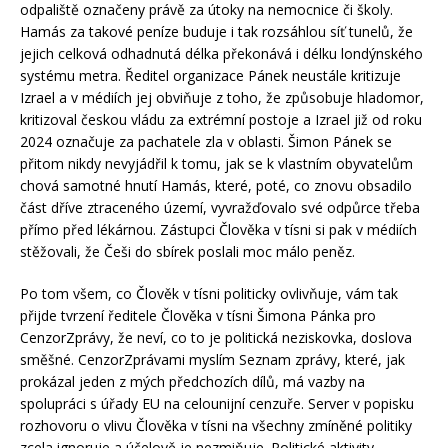
odpaliště označeny právě za útoky na nemocnice či školy.
Hamás za takové peníze buduje i tak rozsáhlou síť tunelů, že
jejich celková odhadnutá délka překonává i délku londýnského
systému metra. Ředitel organizace Pánek neustále kritizuje
Izrael a v médiích jej obviňuje z toho, že způsobuje hladomor,
kritizoval českou vládu za extrémní postoje a Izrael již od roku
2024 označuje za pachatele zla v oblasti. Šimon Pánek se
přitom nikdy nevyjádřil k tomu, jak se k vlastním obyvatelům
chová samotné hnutí Hamás, které, poté, co znovu obsadilo
část dříve ztraceného území, vyvražďovalo své odpůrce třeba
přímo před lékárnou. Zástupci Člověka v tísni si pak v médiích
stěžovali, že Češi do sbírek poslali moc málo peněz.
Po tom všem, co Člověk v tísni politicky ovlivňuje, vám tak
přijde tvrzení ředitele Člověka v tísni Šimona Pánka pro
CenzorZprávy, že neví, co to je politická neziskovka, doslova
směšné. CenzorZprávami myslím Seznam zprávy, které, jak
prokázal jeden z mých předchozích dílů, má vazby na
spolupráci s úřady EU na celounijní cenzuře. Server v popisku
rozhovoru o vlivu Člověka v tísni na všechny zmíněné politiky
zcela ignoruje a účelově je nezmiňuje. Politické aktivity