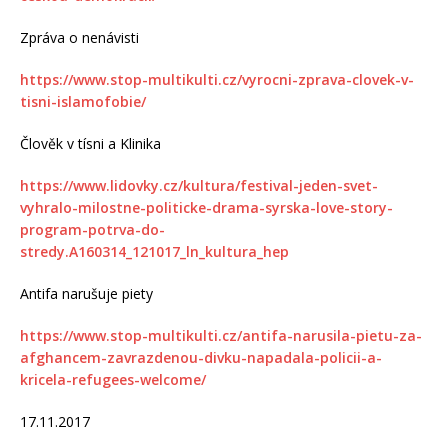
Zpráva o nenávisti
https://www.stop-multikulti.cz/vyrocni-zprava-clovek-v-
tisni-islamofobie/
Člověk v tísni a Klinika
https://www.lidovky.cz/kultura/festival-jeden-svet-
vyhralo-milostne-politicke-drama-syrska-love-story-
program-potrva-do-
stredy.A160314_121017_ln_kultura_hep
Antifa narušuje piety
https://www.stop-multikulti.cz/antifa-narusila-pietu-za-
afghancem-zavrazdenou-divku-napadala-policii-a-
kricela-refugees-welcome/
17.11.2017