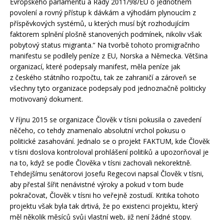
Evropského parlamentu a Rady 2011/98/EU o jednotném
povolení a rovný přístup k dávkám a výhodám plynoucím z
příspěvkových systémů, u kterých musí být rozhodujícím
faktorem splnění plošně stanovených podmínek, nikoliv však
pobytový status migranta.“ Na tvorbě tohoto promigračnho
manifestu se podílely peníze z EU, Norska a Německa. Většina
organizací, které podepsaly manifest, měla peníze jak
z českého státního rozpočtu, tak ze zahraničí a zároveň se
všechny tyto organizace podepsaly pod jednoznačně politicky
motivovaný dokument.
V říjnu 2015 se organizace Člověk v tísni pokusila o zavedení
něčeho, co tehdy znamenalo absolutní vrchol pokusu o
politické zasahování. Jednalo se o projekt FAKTUM, kde Člověk
v tísni doslova kontroloval prohlášení politiků a upozorňoval je
na to, když se podle Člověka v tísni zachovali nekorektně.
Tehdejšímu senátorovi Josefu Regecovi napsal Člověk v tísni,
aby přestal šířit nenávistné výroky a pokud v tom bude
pokračovat, Člověk v tísni ho veřejně zostudí. Kritika tohoto
projektu však byla tak drtivá, že po existenci projektu, který
měl několik měsíců svůj vlastní web, již není žádné stopy.