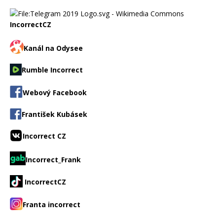
IncorrectCZ
Kanál na Odysee
Rumble Incorrect
Webový Facebook
František Kubásek
Incorrect CZ
Incorrect_Frank
IncorrectCZ
Franta incorrect