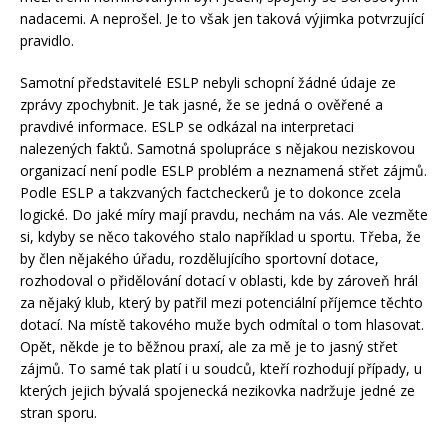
nadacemi. A neprošel. Je to však jen taková výjimka potvrzující
pravidlo.
Samotní představitelé ESLP nebyli schopní žádné údaje ze
zprávy zpochybnit. Je tak jasné, že se jedná o ověřené a
pravdivé informace. ESLP se odkázal na interpretaci
nalezených faktů. Samotná spolupráce s nějakou neziskovou
organizací není podle ESLP problém a neznamená střet zájmů.
Podle ESLP a takzvaných factcheckerů je to dokonce zcela
logické. Do jaké míry mají pravdu, nechám na vás. Ale vezměte
si, kdyby se něco takového stalo například u sportu. Třeba, že
by člen nějakého úřadu, rozdělujícího sportovní dotace,
rozhodoval o přidělování dotací v oblasti, kde by zároveň hrál
za nějaký klub, který by patřil mezi potenciální příjemce těchto
dotací. Na místě takového muže bych odmítal o tom hlasovat.
Opět, někde je to běžnou praxí, ale za mě je to jasný střet
zájmů. To samé tak platí i u soudců, kteří rozhodují případy, u
kterých jejich bývalá spojenecká nezikovka nadržuje jedné ze
stran sporu.