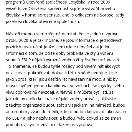
programů Otevřené společnosti Lotyšska. V roce 2009
vysvětlil, že Otevřená společnost si přeje vytvořit nového
člověka – homo sorosensus, ano, s odkazem na Sorose, tedy
jakéhosi člověka otevřené společnosti.
Někteří mohou samozřejmě namítat, že se jedná o zprávu
z roku 2020 a je tak možné, že jsou informace o jednotlivých
pozicích neaktuální. Jenže jsem nikde nenašel ani jednu
informaci o tom, že od té doby proběhla ve stylu výběru
soudců ESLP nějaká výrazná změna či zpřísnění požadavků.
To znamená, že budou tyhle rošády pod vlivem nátlakových
neziskovek pokračovat, dokud k této změně nedojde. Lidé
jako Soros, kteří jsou desítky let navázáni na moc, a níž by
museli byť jen jednou kandidovat ve volbách, se logicky svého
vlivu dobrovolně nevzdají. A hlavně si můžete být jistí, že
jakmile by došlo ke snaze nějaké změny provést, aktivisté
z těchto organizací budou stát s vlaječkami na náměstí, budou
automaticky zváni do médií, kde to budou kritizovat jako zásah
do ESLP a jeho nezávislosti a budou řvát, dokud se ze změn
pod obrovským mediálním tlakem nevycouvá.