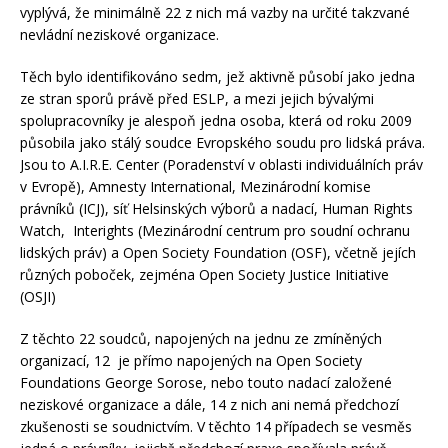
vyplývá, že minimálně 22 z nich má vazby na určité takzvané
nevládní neziskové organizace.
Těch bylo identifikováno sedm, jež aktivně působí jako jedna
ze stran sporů právě před ESLP, a mezi jejich bývalými
spolupracovníky je alespoň jedna osoba, která od roku 2009
působila jako stálý soudce Evropského soudu pro lidská práva.
Jsou to A.I.R.E. Center (Poradenství v oblasti individuálních práv
v Evropě), Amnesty International, Mezinárodní komise
právníků (ICJ), síť Helsinských výborů a nadací, Human Rights
Watch, Interights (Mezinárodní centrum pro soudní ochranu
lidských práv) a Open Society Foundation (OSF), včetně jejích
různých poboček, zejména Open Society Justice Initiative
(OSJI)
Z těchto 22 soudců, napojených na jednu ze zmíněných
organizací, 12 je přímo napojených na Open Society
Foundations George Sorose, nebo touto nadací založené
neziskové organizace a dále, 14 z nich ani nemá předchozí
zkušenosti se soudnictvím. V těchto 14 případech se vesměs