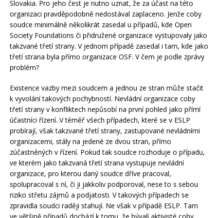
Slovakia. Pro jeho čest je nutno uznat, že za účast na této
organizaci pravděpodobně nedostával zaplaceno. Jenže coby
soudce minimálně několikrát zasedal u případů, kde Open
Society Foundations či přidružené organizace vystupovaly jako
takzvané třetí strany. V jednom případě zasedal i tam, kde jako
třetí strana byla přímo organizace OSF. V čem je podle zprávy
problém?
Existence vazby mezi soudcem a jednou ze stran může stačit
k vyvolání takových pochybností. Nevládní organizace coby
třetí strany v konfliktech nepůsobí na první pohled jako přímí
účastníci řízení. V téměř všech případech, které se v ESLP
probírají, však takzvané třetí strany, zastupované nevládními
organizacemi, stály na jedené ze dvou stran, přímo
zúčastněných v řízení. Pokud tak soudce rozhoduje o případu,
ve kterém jako takzvaná třetí strana vystupuje nevládní
organizace, pro kterou daný soudce dříve pracoval,
spolupracoval s ní, či ji jakkoliv podporoval, nese to s sebou
riziko střetu zájmů a podjatosti. V takových případech se
zpravidla soudci raději stahují. Ne však v případě ESLP. Tam
ve většině případů dochází k tomu, že bývalí aktivisté coby