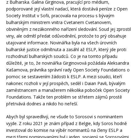
z Bulharska. Galina Girginova, pracující pro médium,
podporované její vlastní nadací, která dostává peníze z Open
Society Institut v Sofii, pracovala na procesu s bývaým
bulharským ministrem vnitra Cvetanem Cvetanovem,
obviněným z nezákonného nařízení sledování. Soud jej zprostil
viny, ale odmítl předat odůvodnění, protože to prý obsahuje
utajované informace. Novinářka byla na všech úrovních
bulharské justice odmítnuta a zasáhl až ESLP, který jde proti
rozhodnutí bulharských soudců. Co je na tomto případu
důležité, je to, že novinářka Girginovová požádala Aleksandra
Kašamova, právníka správní rady Open Society Foundations o
pomoc se sestavením žádosti k ESLP. A mezi soudci, kteří
nakonec rozholi v její prospěch, seděl i Daian Pavli, bývalým
zaměstnancem a manažerem několika poboček Open Society
Foundations. Takže ten problém se střetem zájmů prostě
přetrvává dodnes a nikdo ho neřeší.
Abych byl spravedlivý, ne všude to Sorosovi s nominantem
vyjde. Z roku 2021 je znám případ z Belgie, kdy Soros hodně
investoval do komise na výběr nominantů na členy ESLP a
mezi třemi nominovanými byl i jeden, spojený se Sorosovými