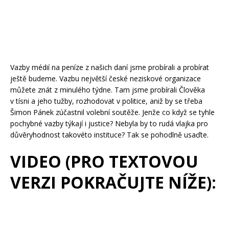
Vazby médií na peníze z našich daní jsme probírali a probírat
ještě budeme. Vazbu největší české neziskové organizace
můžete znát z minulého týdne. Tam jsme probírali Člověka
v tísni a jeho tužby, rozhodovat v politice, aniž by se třeba
Šimon Pánek zúčastnil volební soutěže. Jenže co když se tyhle
pochybné vazby týkají i justice? Nebyla by to rudá vlajka pro
důvěryhodnost takovéto instituce? Tak se pohodlně usaďte.
VIDEO (PRO TEXTOVOU
VERZI POKRAČUJTE NÍŽE):