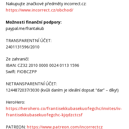
Nakupujte značkové předměty incorrect.cz:
https://www.incorrect.cz/obchod/
Možnosti finanční podpory:
paypal.me/frantakub
TRANSPARENTNÍ ÚČET:
2401131596/2010
Ze zahraničí:
IBAN: CZ32 2010 0000 0024 0113 1596
Swift: FIOBCZPP
NETRANSPARENTNÍ ÚČET:
1244872037/3030 (kvůli daním je ideální dopsat “dar” – díky!)
HeroHero:
https://herohero.co/frantisekkubasekuofegchc/invites/iv-
frantisekkubasekuofegchc-kjqdzctcsf
PATREON:
https://www.patreon.com/incorrectcz