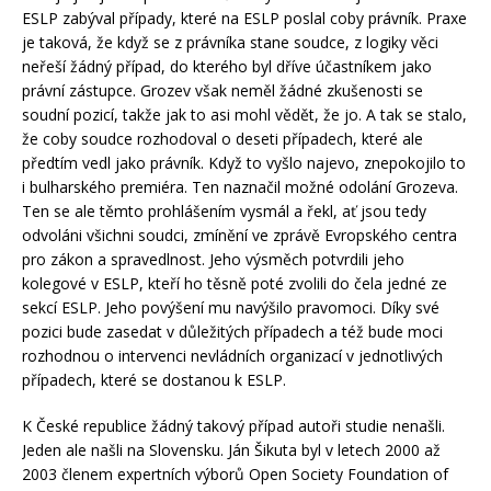
ESLP zabýval případy, které na ESLP poslal coby právník. Praxe
je taková, že když se z právníka stane soudce, z logiky věci
neřeší žádný případ, do kterého byl dříve účastníkem jako
právní zástupce. Grozev však neměl žádné zkušenosti se
soudní pozicí, takže jak to asi mohl vědět, že jo. A tak se stalo,
že coby soudce rozhodoval o deseti případech, které ale
předtím vedl jako právník. Když to vyšlo najevo, znepokojilo to
i bulharského premiéra. Ten naznačil možné odolání Grozeva.
Ten se ale těmto prohlášením vysmál a řekl, ať jsou tedy
odvoláni všichni soudci, zmínění ve zprávě Evropského centra
pro zákon a spravedlnost. Jeho výsměch potvrdili jeho
kolegové v ESLP, kteří ho těsně poté zvolili do čela jedné ze
sekcí ESLP. Jeho povýšení mu navýšilo pravomoci. Díky své
pozici bude zasedat v důležitých případech a též bude moci
rozhodnou o intervenci nevládních organizací v jednotlivých
případech, které se dostanou k ESLP.
K České republice žádný takový případ autoři studie nenašli.
Jeden ale našli na Slovensku. Ján Šikuta byl v letech 2000 až
2003 členem expertních výborů Open Society Foundation of