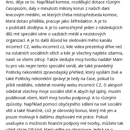
Ano, děje se to. Například komise, rozdělující dotace různým
časopisům, daly v minulosti miliony korun z našich daní
levicovým médiím, ve kterých třeba místopředseda komise,
která dotaci přidělila, pracuje jako šéfredaktor. A je to
v podstatě zlodějna. A je to samozřejmě jeden z následujících
dílů mé speciální série o vazbách médií a neziskových
organizací. A je to další důvod ke sledování mého kanálu
Incorrect CZ, webu incorrect.cz, kde videa prezentuji dříve než
na ostatních sociálních sítích a kde je všechny najdete zdarma,
navíc se všemi zdroji. Takže sledujte moji tvorbu nadále! Mám
tu pro vás nejen tento speciální seriál, ale také pravidelný
Politicky nekorektní zpravodajský přehled, který vysílám živě a
také Politicky nekorektní zprávy! Je tedy na čase, pokud to
ještě neděláte, odebírat novinky webu incorrect CZ, či alespoň
odebírat všechny moje sociální sítě! A abych byl úplný, musím
poděkovat všem, kteří moji tvorbu podporují. A to různými
způsoby. Například pomocí obyčejného sdílení na své sociální
sítě a také finančně, což je obrovský bonus, který mě jen a
pouze motivuje k dalšímu zlepšování mé práce. Pokud
uvažujete o možnosti finanční podpory mé tvorby, můžete tak
učinit skrze QR kód, který vidíte na obrazovce. Jedná se o