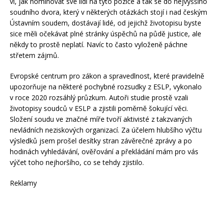
ví, jak nominovat své lidi na tyto pozice a tak se do nejvyššího
soudního dvora, který v některých otázkách stojí i nad českým
Ústavním soudem, dostávají lidé, od jejichž životopisu byste
sice měli očekávat plné stránky úspěchů na půdě justice, ale
někdy to prostě neplatí. Navíc to často vyloženě páchne
střetem zájmů.
Evropské centrum pro zákon a spravedlnost, které pravidelně
upozorňuje na některé pochybné rozsudky z ESLP, vykonalo
v roce 2020 rozsáhlý průzkum. Autoři studie prostě vzali
životopisy soudců v ESLP a zjistili poměrně šokující věci.
Složení soudu ve značné míře tvoří aktivisté z takzvaných
nevládních neziskových organizací. Za účelem hlubšího výčtu
výsledků jsem prošel desítky stran závěrečné zprávy a po
hodinách vyhledávání, ověřování a překládání mám pro vás
výčet toho nejhoršího, co se tehdy zjistilo.
Reklamy