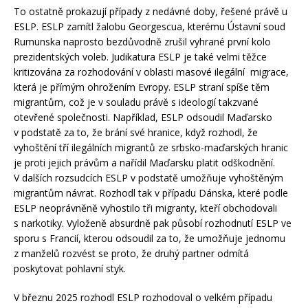
To ostatně prokazují případy z nedávné doby, řešené právě u
ESLP. ESLP zamítl žalobu Georgescua, kterému Ústavní soud
Rumunska naprosto bezdůvodně zrušil vyhrané první kolo
prezidentských voleb. Judikatura ESLP je také velmi těžce
kritizována za rozhodování v oblasti masové ilegální migrace,
která je přímým ohrožením Evropy. ESLP straní spíše těm
migrantům, což je v souladu právě s ideologií takzvané
otevřené společnosti. Například, ESLP odsoudil Maďarsko
v podstatě za to, že brání své hranice, když rozhodl, že
vyhoštění tří ilegálních migrantů ze srbsko-maďarských hranic
je proti jejich právům a nařídil Maďarsku platit odškodnění.
V dalších rozsudcích ESLP v podstatě umožňuje vyhoštěným
migrantům návrat. Rozhodl tak v případu Dánska, které podle
ESLP neoprávněně vyhostilo tři migranty, kteří obchodovali
s narkotiky. Vyloženě absurdně pak působí rozhodnutí ESLP ve
sporu s Francií, kterou odsoudil za to, že umožňuje jednomu
z manželů rozvést se proto, že druhý partner odmítá
poskytovat pohlavní styk.
V březnu 2025 rozhodl ESLP rozhodoval o velkém případu