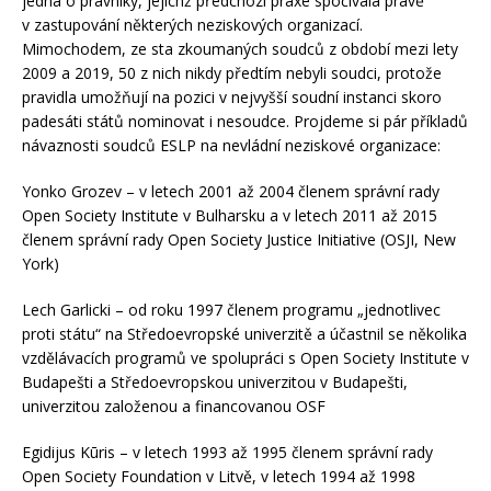
jedná o právníky, jejichž předchozí praxe spočívala právě
v zastupování některých neziskových organizací.
Mimochodem, ze sta zkoumaných soudců z období mezi lety
2009 a 2019, 50 z nich nikdy předtím nebyli soudci, protože
pravidla umožňují na pozici v nejvyšší soudní instanci skoro
padesáti států nominovat i nesoudce. Projdeme si pár příkladů
návaznosti soudců ESLP na nevládní neziskové organizace:
Yonko Grozev – v letech 2001 až 2004 členem správní rady
Open Society Institute v Bulharsku a v letech 2011 až 2015
členem správní rady Open Society Justice Initiative (OSJI, New
York)
Lech Garlicki – od roku 1997 členem programu „jednotlivec
proti státu“ na Středoevropské univerzitě a účastnil se několika
vzdělávacích programů ve spolupráci s Open Society Institute v
Budapešti a Středoevropskou univerzitou v Budapešti,
univerzitou založenou a financovanou OSF
Egidijus Kūris – v letech 1993 až 1995 členem správní rady
Open Society Foundation v Litvě, v letech 1994 až 1998