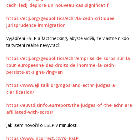
cedh–leclj-deplore-un-nouveau-cas-significatif
https://eclj.org/geopolitics/echr/la-cedh-critiquee-
jurisprudence-immigration
Vyjádření ESLP a factchecking, abyste viděli, že vlastně nikdo
ta tvrzení reálně nevyvrací:
https://eclj.org/geopolitics/echr/emprise-de-soros-sur-la-
cour-europeenne-des-droits-de-lhomme–la-cedh-
persiste-et-signe-?lng=en
https://www.ejiltalk.org/ngos-and-ecthr-judges-a-
clarification/
https://euvsdisinfo.eu/report/the-judges-of-the-echr-are-
affiliated-with-soros/
Jak jsem hovořil o ESLP v minulosti:
https://www.incorrect.cz/?s=ESLP