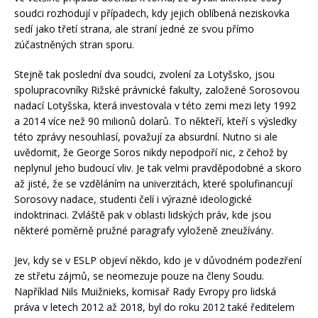
soudci rozhodují v případech, kdy jejich oblíbená neziskovka
sedí jako třetí strana, ale straní jedné ze svou přímo
zúčastněných stran sporu.
Stejně tak poslední dva soudci, zvolení za Lotyšsko, jsou
spolupracovníky Rižské právnické fakulty, založené Sorosovou
nadací Lotyšska, která investovala v této zemi mezi lety 1992
a 2014 více než 90 milionů dolarů. To někteří, kteří s výsledky
této zprávy nesouhlasí, považují za absurdní. Nutno si ale
uvědomit, že George Soros nikdy nepodpoří nic, z čehož by
neplynul jeho budoucí vliv. Je tak velmi pravděpodobné a skoro
až jisté, že se vzděláním na univerzitách, které spolufinancují
Sorosovy nadace, studenti čelí i výrazné ideologické
indoktrinaci. Zvláště pak v oblasti lidských práv, kde jsou
některé poměrně pružné paragrafy vyloženě zneužívány.
Jev, kdy se v ESLP objeví někdo, kdo je v důvodném podezření
ze střetu zájmů, se neomezuje pouze na členy Soudu.
Například Nils Muižnieks, komisař Rady Evropy pro lidská
práva v letech 2012 až 2018, byl do roku 2012 také ředitelem