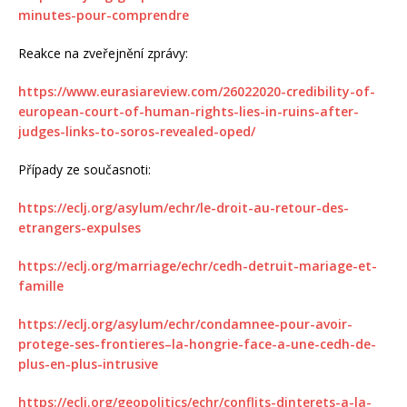
minutes-pour-comprendre
Reakce na zveřejnění zprávy:
https://www.eurasiareview.com/26022020-credibility-of-
european-court-of-human-rights-lies-in-ruins-after-
judges-links-to-soros-revealed-oped/
Případy ze současnoti:
https://eclj.org/asylum/echr/le-droit-au-retour-des-
etrangers-expulses
https://eclj.org/marriage/echr/cedh-detruit-mariage-et-
famille
https://eclj.org/asylum/echr/condamnee-pour-avoir-
protege-ses-frontieres–la-hongrie-face-a-une-cedh-de-
plus-en-plus-intrusive
https://eclj.org/geopolitics/echr/conflits-dinterets-a-la-