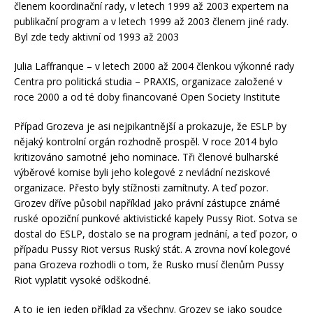
členem koordinační rady, v letech 1999 až 2003 expertem na
publikační program a v letech 1999 až 2003 členem jiné rady.
Byl zde tedy aktivní od 1993 až 2003
Julia Laffranque – v letech 2000 až 2004 členkou výkonné rady
Centra pro politická studia – PRAXIS, organizace založené v
roce 2000 a od té doby financované Open Society Institute
Případ Grozeva je asi nejpikantnější a prokazuje, že ESLP by
nějaký kontrolní orgán rozhodně prospěl. V roce 2014 bylo
kritizováno samotné jeho nominace. Tři členové bulharské
výběrové komise byli jeho kolegové z nevládní neziskové
organizace. Přesto byly stížnosti zamítnuty. A teď pozor.
Grozev dříve působil například jako právní zástupce známé
ruské opoziční punkové aktivistické kapely Pussy Riot. Sotva se
dostal do ESLP, dostalo se na program jednání, a teď pozor, o
případu Pussy Riot versus Ruský stát. A zrovna noví kolegové
pana Grozeva rozhodli o tom, že Rusko musí členům Pussy
Riot vyplatit vysoké odškodné.
A to je jen jeden příklad za všechny. Grozev se jako soudce