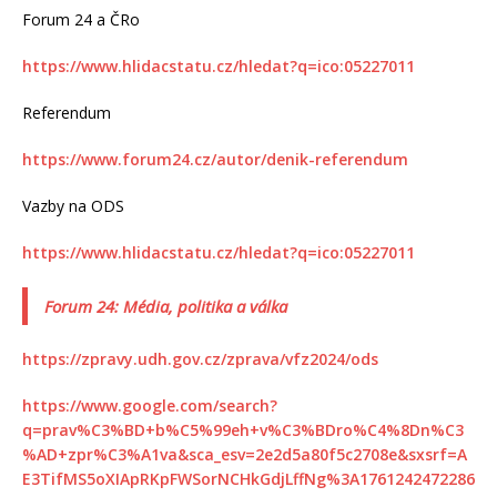
Forum 24 a ČRo
https://www.hlidacstatu.cz/hledat?q=ico:05227011
Referendum
https://www.forum24.cz/autor/denik-referendum
Vazby na ODS
https://www.hlidacstatu.cz/hledat?q=ico:05227011
Forum 24: Média, politika a válka
https://zpravy.udh.gov.cz/zprava/vfz2024/ods
https://www.google.com/search?
q=prav%C3%BD+b%C5%99eh+v%C3%BDro%C4%8Dn%C3
%AD+zpr%C3%A1va&sca_esv=2e2d5a80f5c2708e&sxsrf=A
E3TifMS5oXIApRKpFWSorNCHkGdjLffNg%3A1761242472286