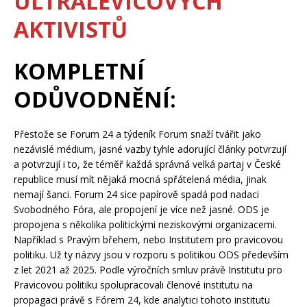
ULTRALEVICOVÝCH
AKTIVISTŮ
KOMPLETNÍ
ODŮVODNĚNÍ:
Přestože se Forum 24 a týdeník Forum snaží tvářit jako
nezávislé médium, jasné vazby tyhle adorující články potvrzují
a potvrzují i to, že téměř každá správná velká partaj v České
republice musí mít nějaká mocná spřátelená média, jinak
nemají šanci. Forum 24 sice papírově spadá pod nadaci
Svobodného Fóra, ale propojení je více než jasné. ODS je
propojena s několika politickými neziskovými organizacemi.
Například s Pravým břehem, nebo Institutem pro pravicovou
politiku. Už ty názvy jsou v rozporu s politikou ODS především
z let 2021 až 2025. Podle výročních smluv právě Institutu pro
Pravicovou politiku spolupracovali členové institutu na
propagaci právě s Fórem 24, kde analytici tohoto institutu