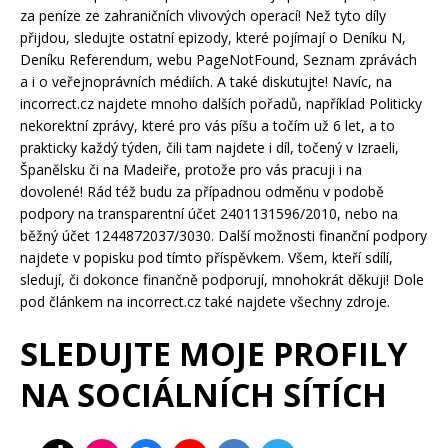
za peníze ze zahraničních vlivových operací! Než tyto díly
přijdou, sledujte ostatní epizody, které pojímají o Deníku N,
Deníku Referendum, webu PageNotFound, Seznam zprávách
a i o veřejnoprávních médiích. A také diskutujte! Navíc, na
incorrect.cz najdete mnoho dalších pořadů, například Politicky
nekorektní zprávy, které pro vás píšu a točím už 6 let, a to
prakticky každý týden, čili tam najdete i díl, točený v Izraeli,
Španělsku či na Madeiře, protože pro vás pracuji i na
dovolené! Rád též budu za případnou odměnu v podobě
podpory na transparentní účet 2401131596/2010, nebo na
běžný účet 1244872037/3030. Další možnosti finanční podpory
najdete v popisku pod tímto příspěvkem. Všem, kteří sdílí,
sledují, či dokonce finančně podporují, mnohokrát děkuji! Dole
pod článkem na incorrect.cz také najdete všechny zdroje.
SLEDUJTE MOJE PROFILY
NA SOCIÁLNÍCH SÍTÍCH