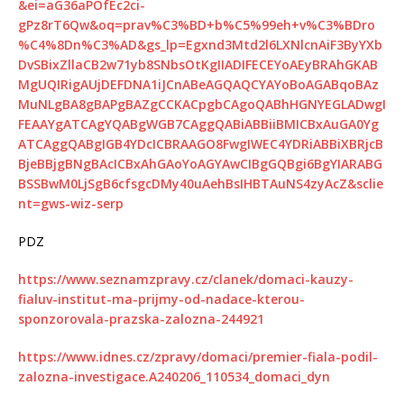
&ei=aG36aPOfEc2ci-
gPz8rT6Qw&oq=prav%C3%BD+b%C5%99eh+v%C3%BDro
%C4%8Dn%C3%AD&gs_lp=Egxnd3Mtd2l6LXNlcnAiF3ByYXb
DvSBixZllaCB2w71yb8SNbsOtKgIIADIFECEYoAEyBRAhGKAB
MgUQIRigAUjDEFDNA1iJCnABeAGQAQCYAYoBoAGABqoBAz
MuNLgBA8gBAPgBAZgCCKACpgbCAgoQABhHGNYEGLADwgI
FEAAYgATCAgYQABgWGB7CAggQABiABBiiBMICBxAuGA0Yg
ATCAggQABgIGB4YDcICBRAAGO8FwgIWEC4YDRiABBiXBRjcB
BjeBBjgBNgBAcICBxAhGAoYoAGYAwCIBgGQBgi6BgYIARABG
BSSBwM0LjSgB6cfsgcDMy40uAehBsIHBTAuNS4zyAcZ&sclie
nt=gws-wiz-serp
PDZ
https://www.seznamzpravy.cz/clanek/domaci-kauzy-
fialuv-institut-ma-prijmy-od-nadace-kterou-
sponzorovala-prazska-zalozna-244921
https://www.idnes.cz/zpravy/domaci/premier-fiala-podil-
zalozna-investigace.A240206_110534_domaci_dyn