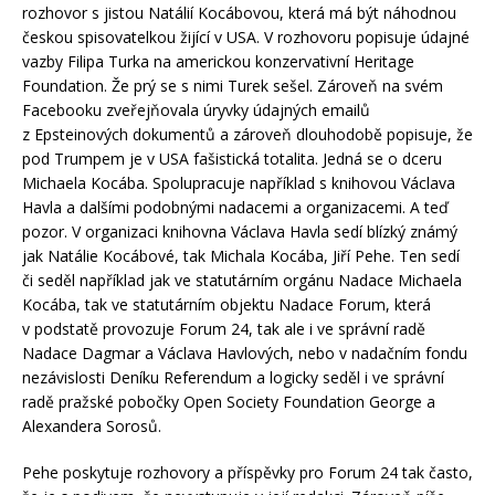
rozhovor s jistou Natálií Kocábovou, která má být náhodnou
českou spisovatelkou žijící v USA. V rozhovoru popisuje údajné
vazby Filipa Turka na americkou konzervativní Heritage
Foundation. Že prý se s nimi Turek sešel. Zároveň na svém
Facebooku zveřejňovala úryvky údajných emailů
z Epsteinových dokumentů a zároveň dlouhodobě popisuje, že
pod Trumpem je v USA fašistická totalita. Jedná se o dceru
Michaela Kocába. Spolupracuje například s knihovou Václava
Havla a dalšími podobnými nadacemi a organizacemi. A teď
pozor. V organizaci knihovna Václava Havla sedí blízký známý
jak Natálie Kocábové, tak Michala Kocába, Jiří Pehe. Ten sedí
či seděl například jak ve statutárním orgánu Nadace Michaela
Kocába, tak ve statutárním objektu Nadace Forum, která
v podstatě provozuje Forum 24, tak ale i ve správní radě
Nadace Dagmar a Václava Havlových, nebo v nadačním fondu
nezávislosti Deníku Referendum a logicky seděl i ve správní
radě pražské pobočky Open Society Foundation George a
Alexandera Sorosů.
Pehe poskytuje rozhovory a příspěvky pro Forum 24 tak často,