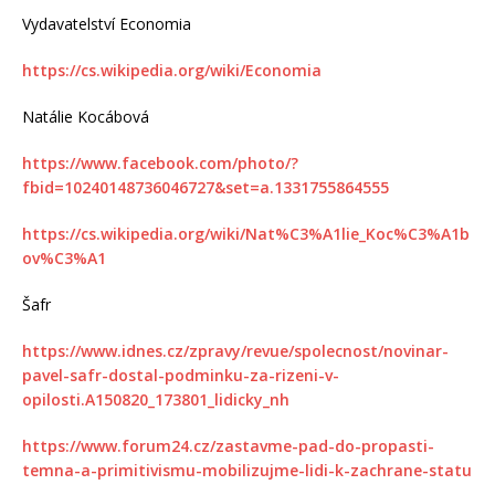
Vydavatelství Economia
https://cs.wikipedia.org/wiki/Economia
Natálie Kocábová
https://www.facebook.com/photo/?
fbid=10240148736046727&set=a.1331755864555
https://cs.wikipedia.org/wiki/Nat%C3%A1lie_Koc%C3%A1b
ov%C3%A1
Šafr
https://www.idnes.cz/zpravy/revue/spolecnost/novinar-
pavel-safr-dostal-podminku-za-rizeni-v-
opilosti.A150820_173801_lidicky_nh
https://www.forum24.cz/zastavme-pad-do-propasti-
temna-a-primitivismu-mobilizujme-lidi-k-zachrane-statu