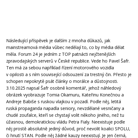
Následující příspěvek je dalším z mnoha důkazů, jak
mainstreamová média vůbec nedělají to, co by média dělat
měla. Forum 24 je jedním z TOP patnácti nejčtenějších
zpravodajských serverů v České republice. Vede ho Pavel Šafr.
Ten má za sebou například řízení motorového vozidla
v opilosti a s ním související odsouzení za trestný čin. Přesto je
schopen nepokrytě psát články o morálce a důstojnosti.
3.10.2025 napsal Šafr osobně komentář, jehož náhledový
obrázek vyobrazuje Tomia Okamuru, Kateřinu Konečnou a
Andreje Babiše s ruskou vlajkou v pozadí. Podle něj, letitá
ruská propaganda napadla seniory, nevzdělané vesničany a
chudé zoufalce, kteří se chystají volit někoho jiného, než tu
úžasnou, demokratickou vládu Petra Fialy. Neexistuje podle
něj prostě absolutně jediný důvod, proč nevolit koalici SPOLU,
či hnutí STAN. Podle něj žádné kauzy neexistují. Je jen černá,