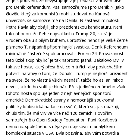
že je s podivem, že nevystupuje v její redakci. Zároveň píše
pro Deník Referendum. Psal samozřejmě i pro Deník N. Jako
člověk, který za komunistů mohl studovat na Karlově
univerzitě, se samozřejmě na Deníku N zastával minulosti
Petra Pavla aby obájil jeho prezidentskou kandidaturu. Není
tak náhodou, že Pehe napsal knihu Trump 2.0, která je
v rudém obalu s bílým kruhem, uprostřed něhož je velké černé
písmeno T, nápadně připomínající svastiku. Deník Referendum
minimálně částečně spolupracoval s Forem 24. Provázanost
této úzké skupinky lidí je tak naprosto jasná. Bakalovo DVTV
tak zve hosta, který přesně ví, co má říct, aby posluchačům
potvrdil narativy o tom, že Donald Trump je nejhorší prezident
na světě, že ho vlastně všichi nesnáší, takže ho asi ani nikdo
nevolil, a kdo ho volil, je hlupák. Přes jediného známého však
tohoto hosta spojuje jeden z nejhlavnějších sponzorů
americké Demokratické strany a nemocnější soukromá
politicky lobbistická nadace na světě, která se, jak opakuji,
chlubí tím, že má vliv ve více než 120 zemích. Hovořím
samozřejmě o Open Society Foundation. Paní Kocábová
nemá nic společného s nějakým objektivním analytikem
komplexní situace v USA. Byla pozvána, aby vám potvrdila