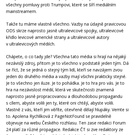
všechny pomluvy proti Trumpovi, které se šíří mediálním
mainstreamem.
Takže tu máme vlastně všechno. Vazby na údajně pravicovou
ODS skrze naprosto jasně ultralevicové spojky, ultralevicové
křidlo levicové americké strany a ultralevicové autory
v ultralevicových médiích.
Chápete, o co tady jde? Všechna tato média si hrají na nějaký
nezávislý zdroj, přitom je to všechno v podstatě jeden tým. Dá
se říct, že se jedná o stejný tým lidí, kteří se navzájem zvou
jeden do druhého média a vazby mají všichni prakticky stejné.
Je to všechno jen iluze. Je to pohádka. Je to hra pro vás. Je to
hra na nezávislost médií, která ve skutečnosti znamená
naprosto jasně propracovanou a dlouhodobou propagandu
s cílem, abyste volili jen ty, které oni chtějí, abyste volili.
Vlastně z vás, kteří jim věříte, otevřeně dělají hlupáky. Vemte si
to. Apolena Rychlíková z PageNotFound se pravidelně
objevuje na webu Českého rozhlasu. Ten zase redakci Forum
24 platí za různé propagace. Redakce ČT si zve redaktory ze