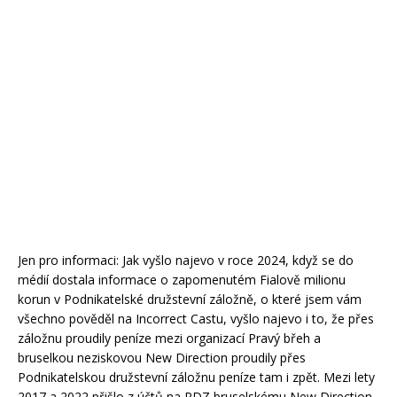
Jen pro informaci: Jak vyšlo najevo v roce 2024, když se do
médií dostala informace o zapomenutém Fialově milionu
korun v Podnikatelské družstevní záložně, o které jsem vám
všechno pověděl na Incorrect Castu, vyšlo najevo i to, že přes
záložnu proudily peníze mezi organizací Pravý břeh a
bruselkou neziskovou New Direction proudily přes
Podnikatelskou družstevní záložnu peníze tam i zpět. Mezi lety
2017 a 2022 přišlo z účtů na PDZ bruselskému New Direction