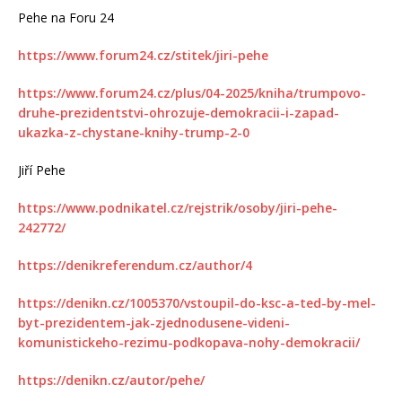
Pehe na Foru 24
https://www.forum24.cz/stitek/jiri-pehe
https://www.forum24.cz/plus/04-2025/kniha/trumpovo-
druhe-prezidentstvi-ohrozuje-demokracii-i-zapad-
ukazka-z-chystane-knihy-trump-2-0
Jiří Pehe
https://www.podnikatel.cz/rejstrik/osoby/jiri-pehe-
242772/
https://denikreferendum.cz/author/4
https://denikn.cz/1005370/vstoupil-do-ksc-a-ted-by-mel-
byt-prezidentem-jak-zjednodusene-videni-
komunistickeho-rezimu-podkopava-nohy-demokracii/
https://denikn.cz/autor/pehe/