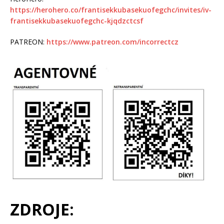
https://herohero.co/frantisekkubasekuofegchc/invites/iv-
frantisekkubasekuofegchc-kjqdzctcsf
PATREON:
https://www.patreon.com/incorrectcz
ZDROJE: