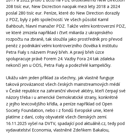
208 tisíc eur, New Dicrection naopak mezi lety 2018 a 2024
poslal 280 tisíc eur. Peníze, které do New Direction dorazily
z PDZ, byly z pěti společností. Ve všech působil Kamil
Bahbouh, hlavní manažer PDZ. Takže velmi kontroverzní PDZ,
ve které zmizela například i čtvrt miliarda z ukrajinského
rozpočtu na zbraně, tak sloužila jako prostředník pro převod
peněz z podnikání velmi kontroverzního člověka k institutu
Petra Fialy s názvem Pravý břeh. A pravý břeh úzce
spolupracuje právě Forem 24. Vazby Fora 24 tak zdaleka
nekončí jen u ODS, Petra Fialy a podezřelé kampeličky.
Ukážu vám jeden příklad za všechny, jak vlastně funguje
taková provázanost všech českých mainstreamových médií
v České republice na zahraniční vlivové aktéry, kteří čerpají své
názory třeba i u americké Demokratické strany, konkrétně
z jejího levicovějšího křídla, a peníze například od Open
Society Foundation, nebo i z fondů Evropské unie, které
platíme z daní, coby obyvatelé všech členských zemí.
16.11.2025 vyšel na DVTV, spadající pod aktuálně.cz, tedy pod
vydavatelství Economia, vlastněné Zdeňkem Bakalou,