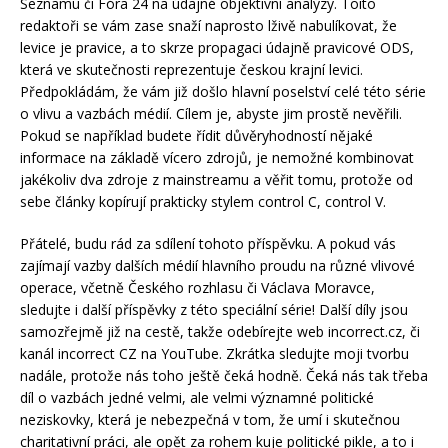
Seznamu či Fóra 24 na údajné objektivní analýzy. Toito
redaktoři se vám zase snaží naprosto lživě nabulíkovat, že
levice je pravice, a to skrze propagaci údajně pravicové ODS,
která ve skutečnosti reprezentuje českou krajní levici.
Předpokládám, že vám již došlo hlavní poselství celé této série
o vlivu a vazbách médií. Cílem je, abyste jim prostě nevěřili.
Pokud se například budete řídit důvěryhodností nějaké
informace na základě vícero zdrojů, je nemožné kombinovat
jakékoliv dva zdroje z mainstreamu a věřit tomu, protože od
sebe články kopírují prakticky stylem control C, control V.
Přátelé, budu rád za sdílení tohoto příspěvku. A pokud vás
zajímají vazby dalších médií hlavního proudu na různé vlivové
operace, včetně Českého rozhlasu či Václava Moravce,
sledujte i další příspěvky z této speciální série! Další díly jsou
samozřejmě již na cestě, takže odebírejte web incorrect.cz, či
kanál incorrect CZ na YouTube. Zkrátka sledujte moji tvorbu
nadále, protože nás toho ještě čeká hodně. Čeká nás tak třeba
díl o vazbách jedné velmi, ale velmi významné politické
neziskovky, která je nebezpečná v tom, že umí i skutečnou
charitativní práci, ale opět za rohem kuje politické pikle, a to i