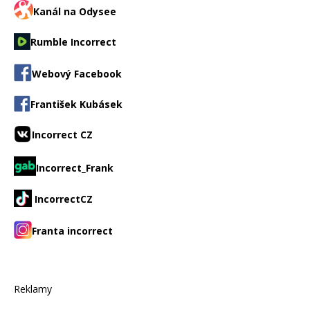
Kanál na Odysee
Rumble Incorrect
Webový Facebook
František Kubásek
Incorrect CZ
Incorrect_Frank
IncorrectCZ
Franta incorrect
Reklamy