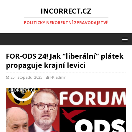
INCORRECT.CZ
POLITICKY NEKOREKTNÍ ZPRAVODAJSTVÍ!
FOR-ODS 24! Jak “liberální” plátek
propaguje krajní levici
25 listopadu, 2025
FK admin