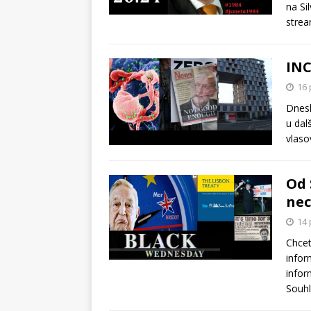
na Si
strea
IN
16 
Dnesk
u dal
vlaso
Od 
nec
14 
Chcet
infor
infor
Souhl