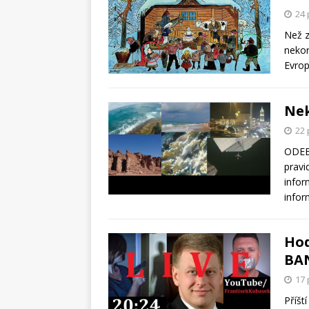
24 
Než z
nekor
Evrop
Nek
22 
ODEB
pravi
infor
infor
Hod
BAN
17 
Příšt