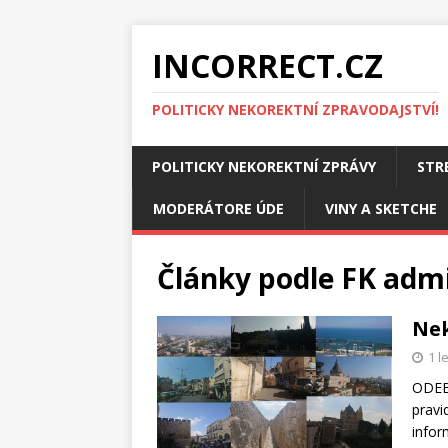
INCORRECT.CZ
POLITICKY NEKOREKTNÍ ZPRAVODAJSTVÍ!
POLITICKY NEKOREKTNÍ ZPRÁVY
STR
MODERÁTORE ÚDE
VINY A SKETCHE
Články podle
FK adm
Nek
1 l
ODEB
pravi
infor