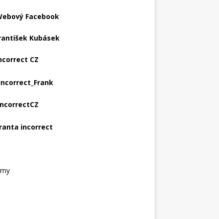
ebový Facebook
rantišek Kubásek
ncorrect CZ
Incorrect_Frank
IncorrectCZ
ranta incorrect
amy