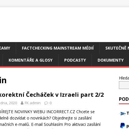
EAMY
FACTCHECKING MAINSTREAM MÉDIÍ
SKUTEČNĚ 
KOMENTÁŘE A GLOSY
PODCASTY
DOKUMENTY
in
Hleda
orektní Čecháček v Izraeli part 2/2
POD
edna, 2020
FK admin
0
ÍREJTE NOVINKY WEBU INCORRECT.CZ Chcete se
T
delně dozvídat o novinkách? Objednejte si zasílání
mačních e-mailů. E-mail Souhlasím Pro aktivaci zasílání
p