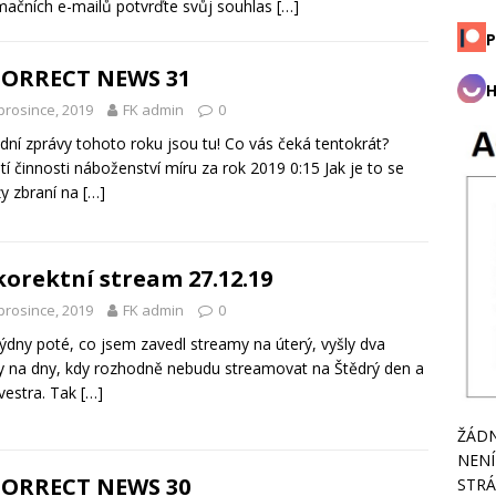
mačních e-mailů potvrďte svůj souhlas
[…]
P
CORRECT NEWS 31
H
prosince, 2019
FK admin
0
dní zprávy tohoto roku jsou tu! Co vás čeká tentokrát?
tí činnosti náboženství míru za rok 2019 0:15 Jak je to se
y zbraní na
[…]
orektní stream 27.12.19
prosince, 2019
FK admin
0
ýdny poté, co jsem zavedl streamy na úterý, vyšly dva
y na dny, kdy rozhodně nebudu streamovat na Štědrý den a
lvestra. Tak
[…]
ŽÁDN
NENÍ
CORRECT NEWS 30
STRÁ