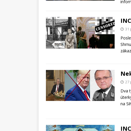
infor
IN
31 
Posle
Shrnu
zákaz
Nek
27 
Dva t
úterk
na Si
IN