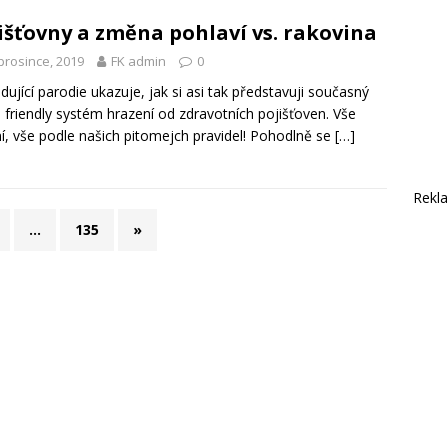
išťovny a změna pohlaví vs. rakovina
prosince, 2019
FK admin
0
dující parodie ukazuje, jak si asi tak představuji současný
friendly systém hrazení od zdravotních pojišťoven. Vše
ní, vše podle našich pitomejch pravidel! Pohodlně se
[…]
Rekl
…
135
»