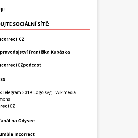
JI!
UJTE SOCIÁLNÍ SÍTĚ:
ncorrect CZ
pravodajství Františka Kubáska
ncorrectCZpodcast
RSS
rrectCZ
Kanál na Odysee
umble Incorrect