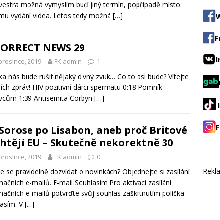
lvestra možná vymyslím buď jiný termín, popřípadě místo
mu vydání videa. Letos tedy možná
[…]
W
F
CORRECT NEWS 29
I
prosince, 2019
FK admin
1
a nás bude rušit nějaký divný zvuk… Co to asi bude? Vítejte
ších zpráv! HIV pozitivní dárci spermatu 0:18 Pomník
vcům 1:39 Antisemita Corbyn
[…]
F
Sorose po Lisabon, aneb proč Britové
htějí EU – Skutečně nekorektně 30
prosince, 2019
FK admin
0
Rekl
e se pravidelně dozvídat o novinkách? Objednejte si zasílání
mačních e-mailů. E-mail Souhlasím Pro aktivaci zasílání
mačních e-mailů potvrďte svůj souhlas zaškrtnutím políčka
asím. V
[…]