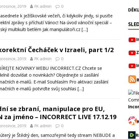
prosince, 2019
FK admin
0
DĚKU
asednete k ježíškovské večeři, či kdykoliv jindy, si pusťte
ektní zprávy s příchutí Vánoc! Na úvod vánoční speciál –
SLED
ský multikulti betlém Jak manipulátoři.cz
[…]
I
orektní Čecháček v Izraeli, part 1/2
Z
prosince, 2019
FK admin
0
I
ÍREJTE NOVINKY WEBU INCORRECT.CZ Chcete se
delně dozvídat o novinkách? Objednejte si zasílání
mačních e-mailů. E-mail Souhlasím Pro aktivaci zasílání
mačních e-mailů potvrďte svůj souhlas
[…]
Inco
ní se zbraní, manipulace pro EU,
 za jméno – INCORRECT LIVE 17.12.19
prosince, 2019
FK admin
0
í úterý je Štědrý den, samozřejmě tedy stream NEBUDE a
R