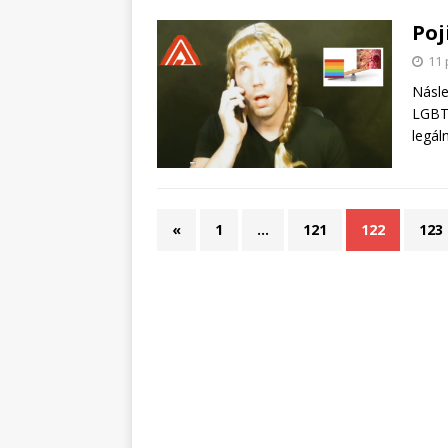
Poj
11 
Násle
LGBT 
legál
«
1
…
121
122
123