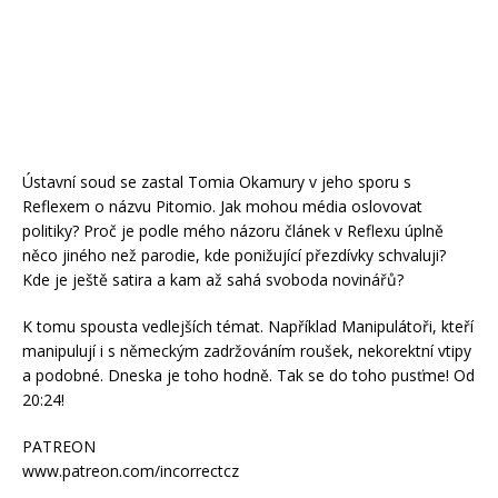
Ústavní soud se zastal Tomia Okamury v jeho sporu s
Reflexem o názvu Pitomio. Jak mohou média oslovovat
politiky? Proč je podle mého názoru článek v Reflexu úplně
něco jiného než parodie, kde ponižující přezdívky schvaluji?
Kde je ještě satira a kam až sahá svoboda novinářů?
K tomu spousta vedlejších témat. Například Manipulátoři, kteří
manipulují i s německým zadržováním roušek, nekorektní vtipy
a podobné. Dneska je toho hodně. Tak se do toho pusťme! Od
20:24!
PATREON
www.patreon.com/incorrectcz