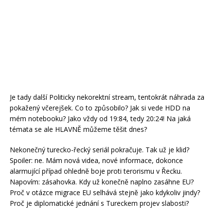
Je tady další Politicky nekorektní stream, tentokrát náhrada za
pokažený včerejšek. Co to způsobilo? Jak si vede HDD na
mém notebooku? Jako vždy od 19:84, tedy 20:24! Na jaká
témata se ale HLAVNĚ můžeme těšit dnes?
Nekonečný turecko-řecký seriál pokračuje. Tak už je klid?
Spoiler: ne. Mám nová videa, nové informace, dokonce
alarmující případ ohledně boje proti terorismu v Řecku.
Napovím: zásahovka. Kdy už konečně naplno zasáhne EU?
Proč v otázce migrace EU selhává stejně jako kdykoliv jindy?
Proč je diplomatické jednání s Tureckem projev slabosti?