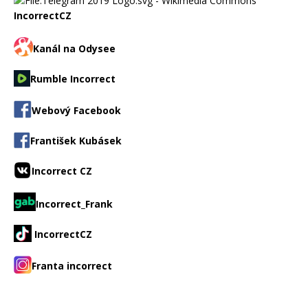
IncorrectCZ
Kanál na Odysee
Rumble Incorrect
Webový Facebook
František Kubásek
Incorrect CZ
Incorrect_Frank
IncorrectCZ
Franta incorrect