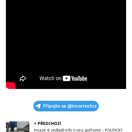
Připojte se @incorrectcz
PŘEDCHOZÍ
Invaze 4, vedlejší info o viru, (pi)Tomio – POLITICKY