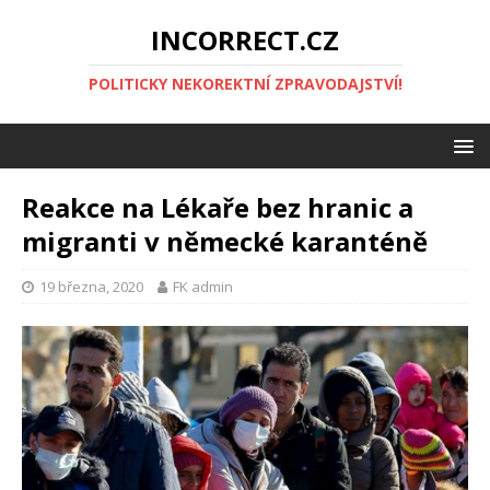
INCORRECT.CZ
POLITICKY NEKOREKTNÍ ZPRAVODAJSTVÍ!
Reakce na Lékaře bez hranic a
migranti v německé karanténě
19 března, 2020
FK admin