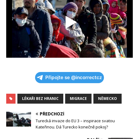
Připojte se @incorrectcz
LÉKAŘI BEZ HRANIC
MIGRACE
NĚMECKO
PŘEDCHOZÍ
Turecká invaze do EU 3 – inspirace svatou
Kateřinou. Dá Turecko konečně pokoj?