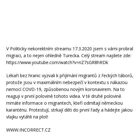
V Politicky nekorektním streamu 17.3.2020 jsem s vámi probral
migraci, a to nejen ohledně Turecka. Celý stream najdete zde:
https://www.youtube.com/watch?v=nZ7sGR8hRDk
Lékaři bez hranic vyzvali k přijímání migrantů z řeckých táborů,
protože jsou v maximálním nebezpečí v kontextu s nákazou
nemocí COVD-19, způsobenou novým koronavirem. Na to
reaguji v první polovině tohoto videa. V té druhé polovině
mmáte informace o migrantech, kteří odmítají německou
karanténu. Protestují, strkají děti do první řady a hádejte jakou
vlajku vytáhli na plot!
WWW.INCORRECT.CZ