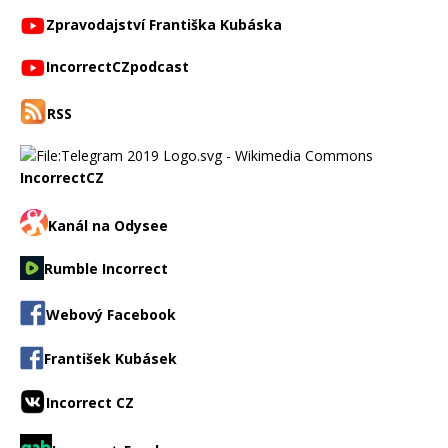
Zpravodajství Františka Kubáska
IncorrectCZpodcast
RSS
IncorrectCZ
Kanál na Odysee
Rumble Incorrect
Webový Facebook
František Kubásek
Incorrect CZ