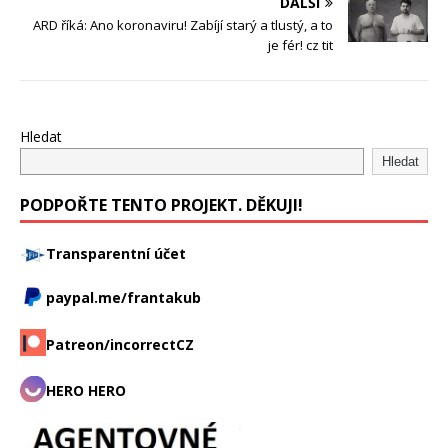
DALŠÍ
ARD říká: Ano koronaviru! Zabíjí starý a tlustý, a to
je fér! cz tit
Hledat
Hledat
PODPOŘTE TENTO PROJEKT. DĚKUJI!
Transparentní účet
paypal.me/frantakub
Patreon/incorrectCZ
HERO HERO