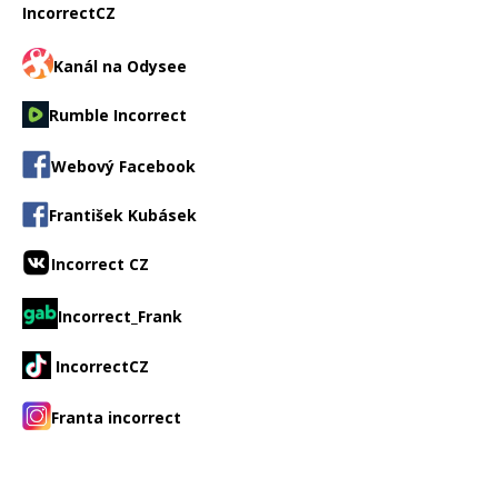
IncorrectCZ
Kanál na Odysee
Rumble Incorrect
Webový Facebook
František Kubásek
Incorrect CZ
Incorrect_Frank
IncorrectCZ
Franta incorrect