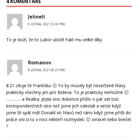
4 KOMENTÁŘE
Jelineli
6 LEDNA, 2021 (5:43 PM)
To je boží, že to Lubor uložil! Fakt mu velké díky.
Romanov
8 LEDNA, 2021 (8:23 PM)
8:21 cituje tě Františku 🙂 To by musely být nesečtené hlasy
prakticky všechny jen pro Bidena. To je prakticky nemožné 🙂
…………. a Realita: Jejda ono dokonce přišlo o pár set tisíc
korespondenčních více než jsme jich odeslali a večer když
jsme šli spát měl Donald víc hlasů než ráno když jsme přišli do
práce oni si to v noci někteří rozmysleli. 🙂 zvracet nebo brečet
?