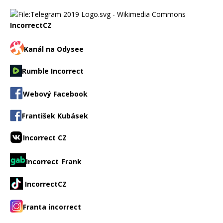
IncorrectCZ
Kanál na Odysee
Rumble Incorrect
Webový Facebook
František Kubásek
Incorrect CZ
Incorrect_Frank
IncorrectCZ
Franta incorrect