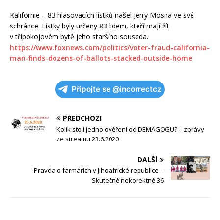
Kalifornie – 83 hlasovacích lístků našel Jerry Mosna ve své
schránce. Lístky byly určeny 83 lidem, kteří mají žít
v třípokojovém bytě jeho staršího souseda.
https://www.foxnews.com/politics/voter-fraud-california-
man-finds-dozens-of-ballots-stacked-outside-home
Připojte se @incorrectcz
PŘEDCHOZÍ
Kolik stojí jedno ověření od DEMAGOGU? – zprávy
ze streamu 23.6.2020
DALŠÍ
Pravda o farmářích v Jihoafrické republice –
Skutečně nekorektně 36