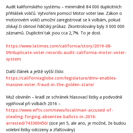
Audit kalifornského systému – minimálně 84 000 duplicitních
přihlášek voličů. Vytvořeni pomocí Motor voter law. Zákon o
motorovém voliči umožní zaregistrovat se k volbám, pokud
získají či obnoví řidičský průkaz. Zkontrolovány byly 3 000 000
záznamů. Duplicitní tak jsou cca 2,7%. To je dost.
https://www.latimes.com/california/story/2019-08-
09/duplicate-voter-records-audit-california-motor-voter-
system
Další článek a ještě vyšší číslo:
https://californiaglobe.com/legislature/dmv-enables-
massive-voter-fraud-in-the-golden-state/
Muž obviněn – kradl ze schránek hlasovací lístky a podvodně
vyplňoval při volbách 2016 –
https://www.wftv.com/news/local/man-accused-of-
stealing-forging-absentee-ballots-in-2016-
arrested/743369450/
(sice jen 5, ale ano, je možné, že budou
volební lístky odcizeny a zfalšovány)