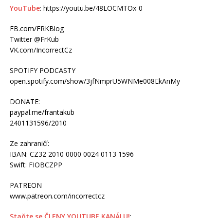
YouTube
: https://youtu.be/48LOCMTOx-0
FB.com/FRKBlog
Twitter @FrKub
VK.com/IncorrectCz
SPOTIFY PODCASTY
open.spotify.com/show/3jfNmprU5WNMe008EkAnMy
DONATE:
paypal.me/frantakub
2401131596/2010
Ze zahraničí:
IBAN: CZ32 2010 0000 0024 0113 1596
Swift: FIOBCZPP
PATREON
www.patreon.com/incorrectcz
Staňte se ČLENY YOUTUBE KANÁLU!
: