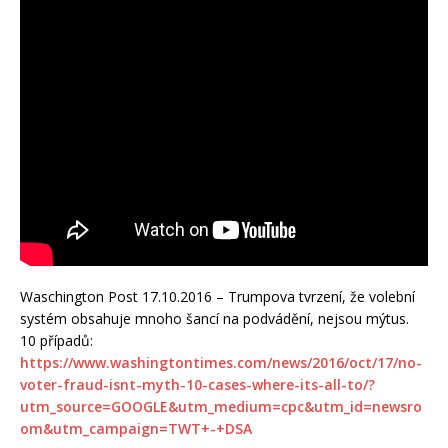
Waschington Post 17.10.2016 – Trumpova tvrzení, že volební
systém obsahuje mnoho šancí na podvádění, nejsou mýtus.
10 případů:
https://www.washingtontimes.com/news/2016/oct/17/no-
voter-fraud-isnt-myth-10-cases-where-its-all-to/?
utm_source=GOOGLE&utm_medium=cpc&utm_id=newsro
om&utm_campaign=TWT+-+DSA