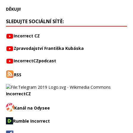
DĚKUJI!
SLEDUJTE SOCIÁLNÍ SÍTĚ:
Incorrect CZ
Zpravodajství Františka Kubáska
IncorrectCZpodcast
RSS
IncorrectCZ
Kanál na Odysee
Rumble Incorrect