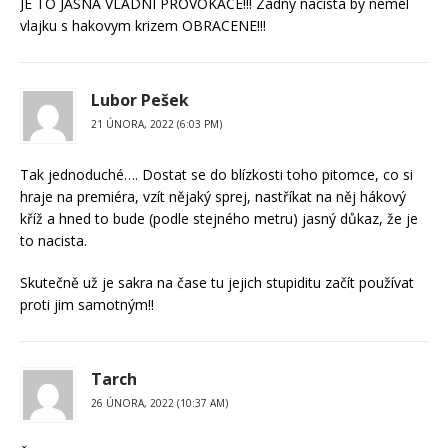
JE TO JASNA VLADNI PROVOKACE!!! Zadny nacista by nemel
vlajku s hakovym krizem OBRACENE!!!
Lubor Pešek
21 ÚNORA, 2022 (6:03 PM)
Tak jednoduché…. Dostat se do blízkosti toho pitomce, co si
hraje na premiéra, vzít nějaký sprej, nastříkat na něj hákový
kříž a hned to bude (podle stejného metru) jasný důkaz, že je
to nacista.
Skutečně už je sakra na čase tu jejich stupiditu začít používat
proti jim samotným!!
Tarch
26 ÚNORA, 2022 (10:37 AM)