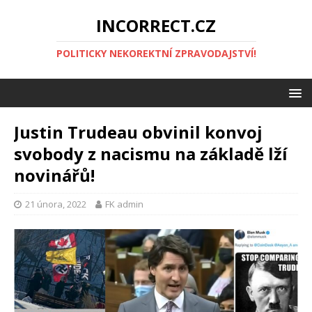
INCORRECT.CZ
POLITICKY NEKOREKTNÍ ZPRAVODAJSTVÍ!
Justin Trudeau obvinil konvoj
svobody z nacismu na základě lží
novinářů!
21 února, 2022
FK admin