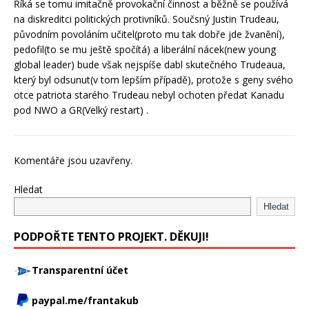
Říká se tomu imitačně provokační činnost a běžně se používá
na diskreditci politických protivníků. Součsný Justin Trudeau,
původním povoláním učitel(proto mu tak dobře jde žvanění),
pedofil(to se mu ještě spočítá) a liberální nácek(new young
global leader) bude však nejspíše dabl skutečného Trudeaua,
který byl odsunut(v tom lepším případě), protože s geny svého
otce patriota starého Trudeau nebyl ochoten předat Kanadu
pod NWO a GR(Velký restart) .
Komentáře jsou uzavřeny.
Hledat
Hledat
PODPOŘTE TENTO PROJEKT. DĚKUJI!
Transparentní účet
paypal.me/frantakub