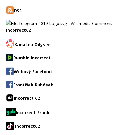
RSS
IncorrectCZ
Kanál na Odysee
Rumble Incorrect
Webový Facebook
František Kubásek
Incorrect CZ
Incorrect_Frank
IncorrectCZ