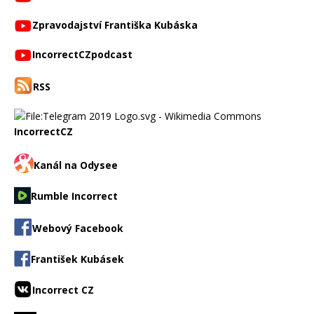
Zpravodajství Františka Kubáska
IncorrectCZpodcast
RSS
IncorrectCZ
Kanál na Odysee
Rumble Incorrect
Webový Facebook
František Kubásek
Incorrect CZ