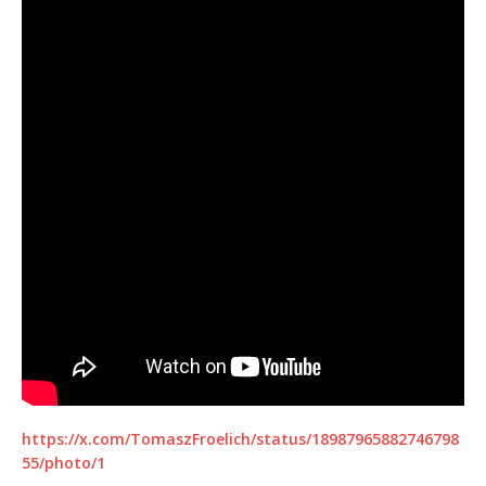
https://x.com/TomaszFroelich/status/18987965882746798
55/photo/1