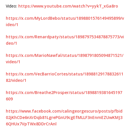
Video:
https://www.youtube.com/watch?v=yykT_xGa8ro
https://x.com/MyLordBebo/status/1898801576149495899/v
ideo/1
https://x.com/Renardpaty/status/1898797534878875773/vi
deo/1
https://x.com/MarioNawfal/status/1898791805094871521/
video/1
https://x.com/VecBarrioCortes/status/18988129178832611
82/video/1
https://x.com/Breathe2Prosper/status/1898819381645197
609
https://www.facebook.com/calingeorgescuro/posts/pfbid
02jKhCDe6nXrDqb81LgrePGnU9cgEfMLLF3nEnmEZUwKMJ3
6QHUx7VpTWx8DDrCrAnl