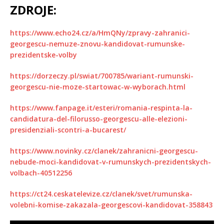
ZDROJE:
https://www.echo24.cz/a/HmQNy/zpravy-zahranici-
georgescu-nemuze-znovu-kandidovat-rumunske-
prezidentske-volby
https://dorzeczy.pl/swiat/700785/wariant-rumunski-
georgescu-nie-moze-startowac-w-wyborach.html
https://www.fanpage.it/esteri/romania-respinta-la-
candidatura-del-filorusso-georgescu-alle-elezioni-
presidenziali-scontri-a-bucarest/
https://www.novinky.cz/clanek/zahranicni-georgescu-
nebude-moci-kandidovat-v-rumunskych-prezidentskych-
volbach-40512256
https://ct24.ceskatelevize.cz/clanek/svet/rumunska-
volebni-komise-zakazala-georgescovi-kandidovat-358843