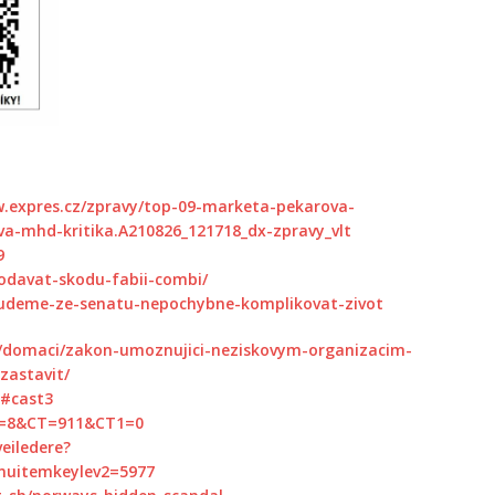
w.expres.cz/zpravy/top-09-marketa-pekarova-
a-mhd-kritika.A210826_121718_dx-zpravy_vlt
9
rodavat-skodu-fabii-combi/
-budeme-ze-senatu-nepochybne-komplikovat-zivot
cz/domaci/zakon-umoznujici-neziskovym-organizacim-
zastavit/
9#cast3
?O=8&CT=911&CT1=0
veiledere?
uitemkeylev2=5977