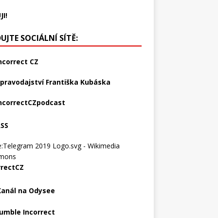
JI!
UJTE SOCIÁLNÍ SÍTĚ:
ncorrect CZ
pravodajství Františka Kubáska
ncorrectCZpodcast
RSS
rrectCZ
Kanál na Odysee
umble Incorrect