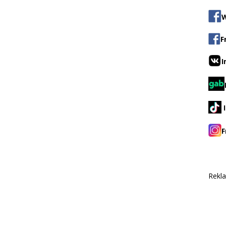
W
F
I
F
Rekl