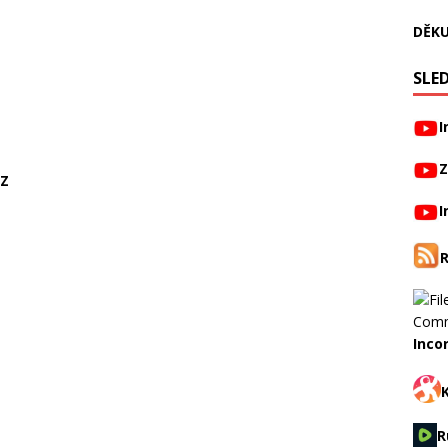
DĚKU
SLED
I
Z
CZ
I
Inco
R