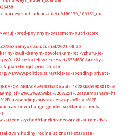
dt-sh/norways_hidden_scandal
026458
oc-barnevernet-odebira-deti.A160130_165131_dx-
y-varuji-pred-povinnym-systemem-nutri-score
s.cz/zaznamy#/radiozurnal/2021-08-30
ektriny-kvuli-drahym-povolenkam-leti-vzhuru-je-
tps://ct24.ceskatelevize.cz/svet/3354630-britsky-
p-k-planete-ujit-pres-tri-sta
rg/v/s/www.politico.eu/article/eu-spending-private-
QKKAFQArABIIACAw%3D%3D#aoh=16288685990801&ref
om&amp_tf=Z%C2%A0webu%20%251%24s&ampshare=ht
2Feu-spending-private-jet-top-officials%2F
our-can-now-change-gender-scotland-schools-
=1
-a-stredni-vychod/clanek/iranec-srazil-autem-dve-
stel-zvon-hodiny-rodina-stiznosti-starosta-