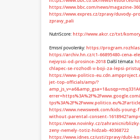
https://www.bbc.co.uk/news/resources/i
https://www.bbc.com/news/magazine-36
https://www.expres.cz/zpravy/duvody-pr
zpravy_pali
NutriScore:
http://www.akcr.cz/txt/komor
Emisní povolenky:
https://program.rozhla
https://archiv.hn.cz/c1-66895480-cena-el
nejvyssi-od-prosince-2018
Další témata:
ht
chlapec-se-rozhodl-v-boji-za-lepsi-pristu
https://www-politico-eu.cdn.ampproject.o
jet-top-officials/amp/?
amp_js_v=a6&amp_gsa=1&usqp=mq331A
errer=https%3A%2F%2Fwww.google.c
tps%3A%2F%2Fwww.politico.eu%2Farticle%
https://www.newsweek.com/kids-young-f
without-parental-consent-1618942?amp
https://www.novinky.cz/zahranicni/blizky
zeny-nemely-totiz-hidzab-40368722
https://www.idnes.cz/usti/zpravy/dubi-ko