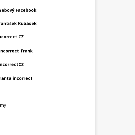
ebový Facebook
rantišek Kubásek
ncorrect CZ
Incorrect_Frank
IncorrectCZ
ranta incorrect
amy