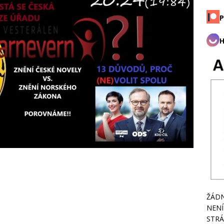
P
H
ŽÁDN
NENÍ
STRÁ