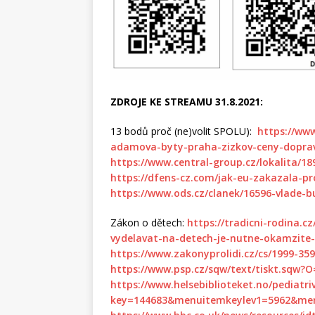
ZDROJE KE STREAMU 31.8.2021:
13 bodů proč (ne)volit SPOLU):
https://ww
adamova-byty-praha-zizkov-ceny-doprav
https://www.central-group.cz/lokalita/18
https://dfens-cz.com/jak-eu-zakazala-p
https://www.ods.cz/clanek/16596-vlade
Zákon o dětech:
https://tradicni-rodina.
vydelavat-na-detech-je-nutne-okamzite-
https://www.zakonyprolidi.cz/cs/1999-35
https://www.psp.cz/sqw/text/tiskt.sqw
https://www.helsebiblioteket.no/pediatri
key=144683&menuitemkeylev1=5962&men