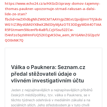
https://www.echo24.cz/a/HXGcD/zpravy-domov-tajemny-
thomas-paukner-upozornuje-strnad-rakusan-a-dalsi-
lide-ze-stan?
fbclid=IwZXh0bgNhZW0CMTAAYnJpZBExU2pidjlmVTFjSkdv
WG1tZ3NydGMGYXBwX2lkEDIyMjAzOTE3ODgyMDA4OTIAA
R5FGtmwm5l6cenFb4IaBfLCzjVSsu52ZCw-
l54nFzo5qzMHmFUQ52XOgvKSOw_aem_W1GANnZGl2pzIV
QO0nNK7Q