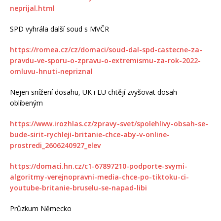
neprijal.html
SPD vyhrála další soud s MVČR
https://romea.cz/cz/domaci/soud-dal-spd-castecne-za-
pravdu-ve-sporu-o-zpravu-o-extremismu-za-rok-2022-
omluvu-hnuti-nepriznal
Nejen snížení dosahu, UK i EU chtějí zvyšovat dosah
oblíbeným
https://www.irozhlas.cz/zpravy-svet/spolehlivy-obsah-se-
bude-sirit-rychleji-britanie-chce-aby-v-online-
prostredi_2606240927_elev
https://domaci.hn.cz/c1-67897210-podporte-svymi-
algoritmy-verejnopravni-media-chce-po-tiktoku-ci-
youtube-britanie-bruselu-se-napad-libi
Průzkum Německo