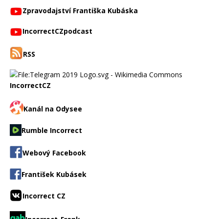
Zpravodajství Františka Kubáska
IncorrectCZpodcast
RSS
IncorrectCZ
Kanál na Odysee
Rumble Incorrect
Webový Facebook
František Kubásek
Incorrect CZ