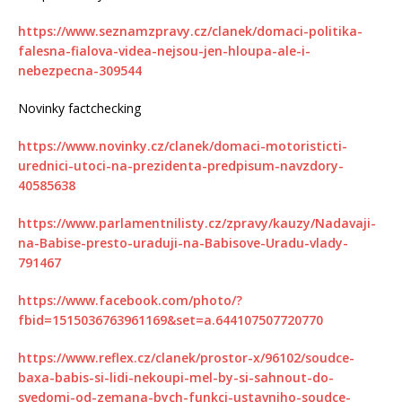
https://www.seznamzpravy.cz/clanek/domaci-politika-
falesna-fialova-videa-nejsou-jen-hloupa-ale-i-
nebezpecna-309544
Novinky factchecking
https://www.novinky.cz/clanek/domaci-motoristicti-
urednici-utoci-na-prezidenta-predpisum-navzdory-
40585638
https://www.parlamentnilisty.cz/zpravy/kauzy/Nadavaji-
na-Babise-presto-uraduji-na-Babisove-Uradu-vlady-
791467
https://www.facebook.com/photo/?
fbid=1515036763961169&set=a.644107507720770
https://www.reflex.cz/clanek/prostor-x/96102/soudce-
baxa-babis-si-lidi-nekoupi-mel-by-si-sahnout-do-
svedomi-od-zemana-bych-funkci-ustavniho-soudce-