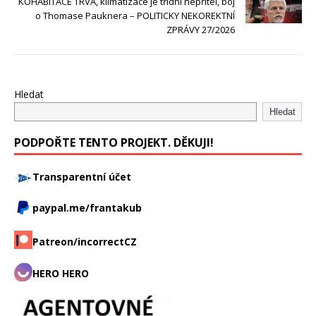
KOHABITACE TRVÁ, klimatizace je třídní nepřítel, boj
o Thomase Pauknera – POLITICKY NEKOREKTNÍ
ZPRÁVY 27/2026
Hledat
Hledat
PODPOŘTE TENTO PROJEKT. DĚKUJI!
Transparentní účet
paypal.me/frantakub
Patreon/incorrectCZ
HERO HERO