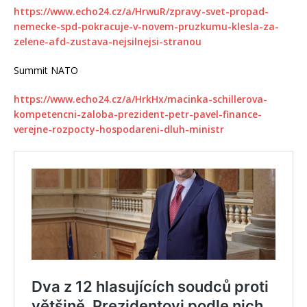
https://www.echo24.cz/a/HrwuR/zpravy-svet-propad-
nemecke-spd-pokracuje-v-novem-pruzkumu-klesla-za-
zelene-afd-zustava-nejsilnejsi-stranou
Summit NATO
https://www.echo24.cz/a/HrkHx/macinka-schillerova-
kompetencni-zaloba-prezident-petr-pavel-finance-
verejne-rozpocty-hospodareni-dluh-ministr