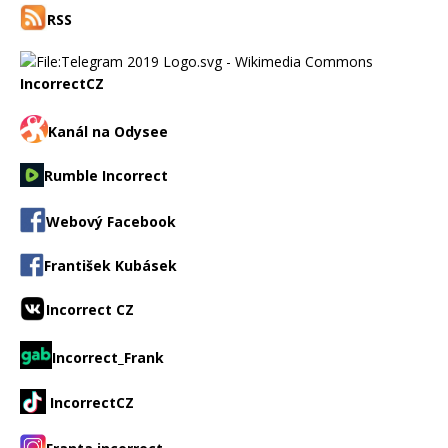
RSS
IncorrectCZ
Kanál na Odysee
Rumble Incorrect
Webový Facebook
František Kubásek
Incorrect CZ
Incorrect_Frank
IncorrectCZ