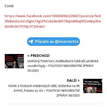
Covid
https://www.facebook.com/100008382228621/posts/pfbid
0N8snGzcnCv5gm74gzFhCv6z8xSRV76qUdWwjWZvwBq2ho
DmRii5X7fCNy3T2thsKl/
Připojte se @incorrectcz
PŘEDCHOZÍ
Umlčený Peterson, multikulturní nádraží, pirátské
sociální byty – POLITICKY NEKOREKTNÍ ZPRÁVY
35/2023
DALŠÍ
HOAX o hrobech indiánských dětí, složenka na 96
419 Kč, Polsko vs. EU – POLITICKY NEKOREKTNÍ
ZPRÁVY 36/2023