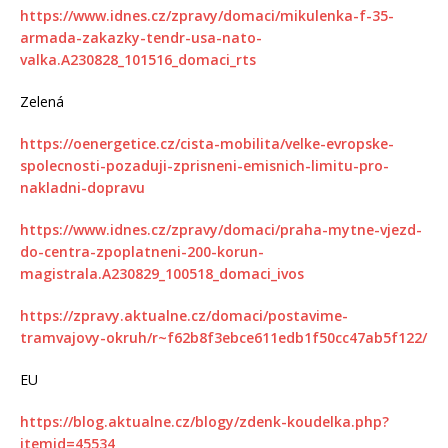
https://www.idnes.cz/zpravy/domaci/mikulenka-f-35-
armada-zakazky-tendr-usa-nato-
valka.A230828_101516_domaci_rts
Zelená
https://oenergetice.cz/cista-mobilita/velke-evropske-
spolecnosti-pozaduji-zprisneni-emisnich-limitu-pro-
nakladni-dopravu
https://www.idnes.cz/zpravy/domaci/praha-mytne-vjezd-
do-centra-zpoplatneni-200-korun-
magistrala.A230829_100518_domaci_ivos
https://zpravy.aktualne.cz/domaci/postavime-
tramvajovy-okruh/r~f62b8f3ebce611edb1f50cc47ab5f122/
EU
https://blog.aktualne.cz/blogy/zdenk-koudelka.php?
itemid=45534