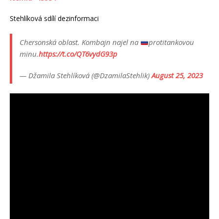
Stehlíková sdílí dezinformaci
Chersonská oblast. Kombajn najel na
protitankovou
minu.
https://t.co/QT6vydG93p
— Džamila Stehlíková (@DzamilaStehlik)
August 25, 2023