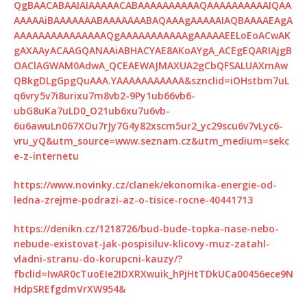
QgBAACABAAIAIAAAAACABAAAAAAAAAAQAAAAAAAAAAIQAA
AAAAAiBAAAAAAABAAAAAAABAQAAAgAAAAAIAQBAAAAEAgA
AAAAAAAAAAAAAAAQgAAAAAAAAAAAgAAAAAEELoEoACwAK
gAXAAyACAAGQANAAiABHACYAE8AKoAYgA_ACEgEQARIAjgB
OAClAGWAM0AdwA_QCEAEWAJMAXUA2gCbQFSALUAXmAw
QBkgDLgGpgQuAAA.YAAAAAAAAAAA&sznclid=iOHstbm7uL
q6vry5v7i8urixu7m8vb2-9Py1ub66vb6-
ubG8uKa7uLD0_O21ub6xu7u6vb-
6u6awuLn067XOu7rJy7G4y82xscm5ur2_yc29scu6v7vLyc6-
vru_yQ&utm_source=www.seznam.cz&utm_medium=sekc
e-z-internetu
https://www.novinky.cz/clanek/ekonomika-energie-od-
ledna-zrejme-podrazi-az-o-tisice-rocne-40441713
https://denikn.cz/1218726/bud-bude-topka-nase-nebo-
nebude-existovat-jak-pospisiluv-klicovy-muz-zatahl-
vladni-stranu-do-korupcni-kauzy/?
fbclid=IwAR0cTuoEIe2IDXRXwuik_hPjHtTDkUCa00456ece9N
HdpSREfgdmVrXW954&