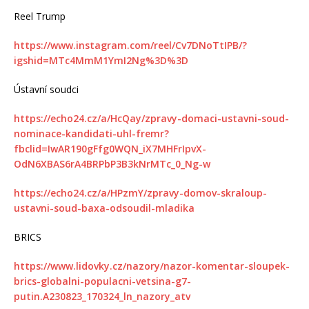
Reel Trump
https://www.instagram.com/reel/Cv7DNoTtIPB/?
igshid=MTc4MmM1YmI2Ng%3D%3D
Ústavní soudci
https://echo24.cz/a/HcQay/zpravy-domaci-ustavni-soud-
nominace-kandidati-uhl-fremr?
fbclid=IwAR190gFfg0WQN_iX7MHFrIpvX-
OdN6XBAS6rA4BRPbP3B3kNrMTc_0_Ng-w
https://echo24.cz/a/HPzmY/zpravy-domov-skraloup-
ustavni-soud-baxa-odsoudil-mladika
BRICS
https://www.lidovky.cz/nazory/nazor-komentar-sloupek-
brics-globalni-populacni-vetsina-g7-
putin.A230823_170324_ln_nazory_atv