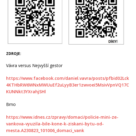
ZDROJE:
Vávra versus Nejvyšší gestor
https://www.facebook.com/daniel.vavra/posts/pfbid02Lck
4KTHbRW6WNxMWUuEf2uLyyB3er1zwvoei5MsivVpnVQ17C
KUNNkt3YXrahjSHl
Brno
https://www.idnes.cz/zpravy/domaci/policie-mini-ze-
vankova-vyuzila-bile-kone-k-ziskani-bytu-od-
mesta.A230823_101006_domaci_vank