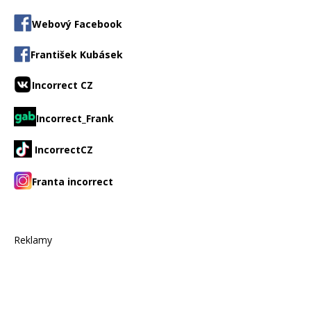
Webový Facebook
František Kubásek
Incorrect CZ
Incorrect_Frank
IncorrectCZ
Franta incorrect
Reklamy