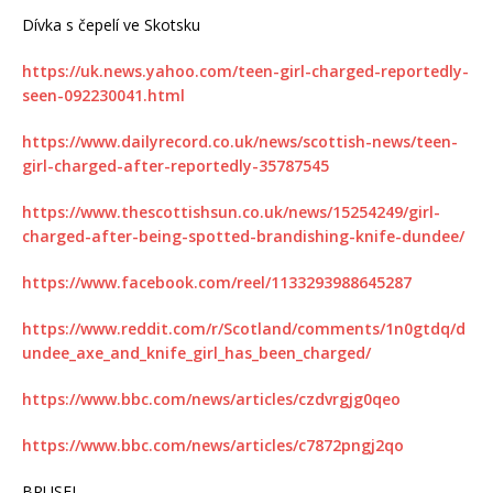
Dívka s čepelí ve Skotsku
https://uk.news.yahoo.com/teen-girl-charged-reportedly-
seen-092230041.html
https://www.dailyrecord.co.uk/news/scottish-news/teen-
girl-charged-after-reportedly-35787545
https://www.thescottishsun.co.uk/news/15254249/girl-
charged-after-being-spotted-brandishing-knife-dundee/
https://www.facebook.com/reel/1133293988645287
https://www.reddit.com/r/Scotland/comments/1n0gtdq/d
undee_axe_and_knife_girl_has_been_charged/
https://www.bbc.com/news/articles/czdvrgjg0qeo
https://www.bbc.com/news/articles/c7872pngj2qo
BRUSEL