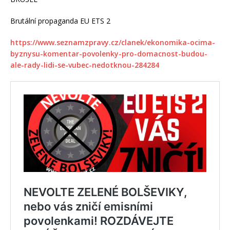
Brutální propaganda EU ETS 2
https://www.seznamzpravy.cz/clanek/ekonomika-ocima-
byznysu-komentar-povolenky-pro-domacnost-budou-
ale-rady-lidi-se-vubec-nedotknou-284284