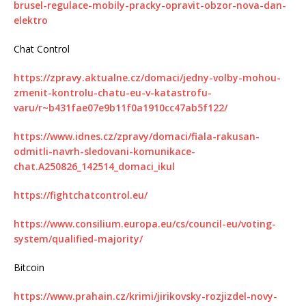
brusel-regulace-mobily-pracky-opravit-obzor-nova-dan-
elektro
Chat Control
https://zpravy.aktualne.cz/domaci/jedny-volby-mohou-
zmenit-kontrolu-chatu-eu-v-katastrofu-
varu/r~b431fae07e9b11f0a1910cc47ab5f122/
https://www.idnes.cz/zpravy/domaci/fiala-rakusan-
odmitli-navrh-sledovani-komunikace-
chat.A250826_142514_domaci_ikul
https://fightchatcontrol.eu/
https://www.consilium.europa.eu/cs/council-eu/voting-
system/qualified-majority/
Bitcoin
https://www.prahain.cz/krimi/jirikovsky-rozjizdel-novy-