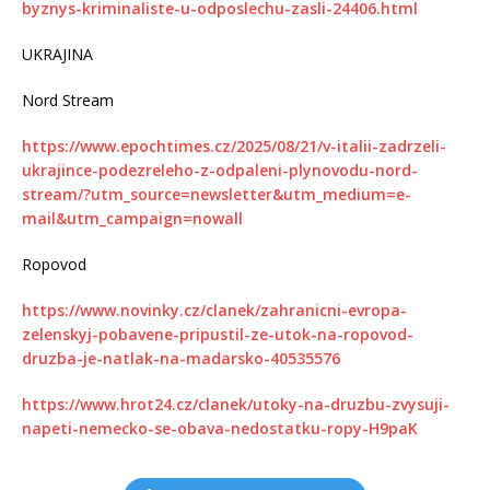
byznys-kriminaliste-u-odposlechu-zasli-24406.html
UKRAJINA
Nord Stream
https://www.epochtimes.cz/2025/08/21/v-italii-zadrzeli-
ukrajince-podezreleho-z-odpaleni-plynovodu-nord-
stream/?utm_source=newsletter&utm_medium=e-
mail&utm_campaign=nowall
Ropovod
https://www.novinky.cz/clanek/zahranicni-evropa-
zelenskyj-pobavene-pripustil-ze-utok-na-ropovod-
druzba-je-natlak-na-madarsko-40535576
https://www.hrot24.cz/clanek/utoky-na-druzbu-zvysuji-
napeti-nemecko-se-obava-nedostatku-ropy-H9paK