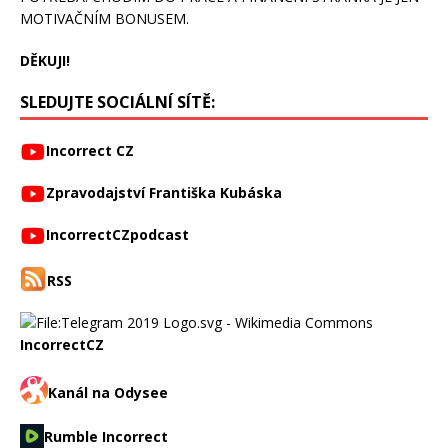
MOTIVAČNÍM BONUSEM.
DĚKUJI!
SLEDUJTE SOCIÁLNÍ SÍTĚ:
Incorrect CZ
Zpravodajství Františka Kubáska
IncorrectCZpodcast
RSS
IncorrectCZ
Kanál na Odysee
Rumble Incorrect