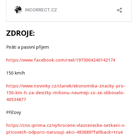
ZDROJE:
Piráti a pasivní příjem
https://www.facebook.com/reel/1973004240142174
150 km/h
https://www.novinky.cz/clanek/ekonomika-znacky-pro-
150-km-h-za-desitky-milionu-neumeji-co-se-slibovalo-
40534877
Příčovy
https://cnn.iprima.cz/vyhrocene-vlastenecke-setkani-v-
pricovech-odpurci-narusuji-akci-483689?fallback=true