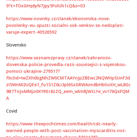
9?t=fOxGHq6yN7Jpy5FolUh1cQ&s=03
https://www.novinky.cz/clanek/ekonomika-nove-
povolenky-eu-spusti-socialni-sok-venkov-se-nedoplati-
varuje-expert-40526592
Slovensko
https://www.seznamzpravy.cz/clanek/zahranicni-
slovenska-policie-provedla-razii-souvisejici-s-vojenskou-
pomoci-ukrajine-279517?
fbclid=IwZXh0bgNhZW0CMTAAYnJpZBEwc2NQWHpSUnF3d
zI5WnM2UQEe7_fu1S1Z6Li3pl6SzGRWAim8bHblioXH_wL8Gc
9B7TnJoMMjo0XYREr8zZQ_aem_wlmBjWtLYe_vv176QxFQM
A
Covid
https://www.theepochtimes.com/health/cdc-nearly-
warned-people-with-post-vaccination-myocarditis-not-