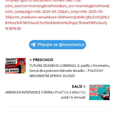
to-play-sports-document-shows-5861128?
utm_source=morningbriefnoe&src_src=morningbriefnoe&
utm_campaign=mb-2025-05-25&src_cmp=mb-2025-05-
25&utm_medium=email&est=bkPvinmJU64kCJBUZs97jd%2
BYRox5UF5PVl3uuG7oZNzKN4OnI%2Fupz7hdsXFWFu5uvQ
%3D%3D
Připojte se @incorrectcz
PŘEDCHOZÍ
TUTLÁNÍ ZELENÉHO LOBBINGU, 6. padlý v Dozimetru,
černá díra jménem Národní divadlo – POLITICKY
NEKOREKTNÍ ZPRÁVY 25/2025
DALŠÍ
AMERICKÁ INTERVENCE V ÍRÁNU: Proč? Co z toho? Co
poté? A shrnutí!