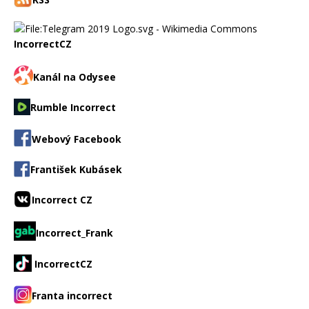
IncorrectCZ
Kanál na Odysee
Rumble Incorrect
Webový Facebook
František Kubásek
Incorrect CZ
Incorrect_Frank
IncorrectCZ
Franta incorrect