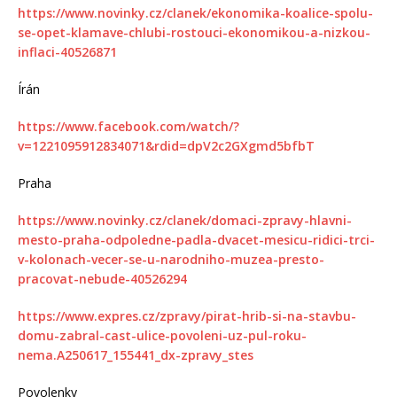
https://www.novinky.cz/clanek/ekonomika-koalice-spolu-
se-opet-klamave-chlubi-rostouci-ekonomikou-a-nizkou-
inflaci-40526871
Írán
https://www.facebook.com/watch/?
v=1221095912834071&rdid=dpV2c2GXgmd5bfbT
Praha
https://www.novinky.cz/clanek/domaci-zpravy-hlavni-
mesto-praha-odpoledne-padla-dvacet-mesicu-ridici-trci-
v-kolonach-vecer-se-u-narodniho-muzea-presto-
pracovat-nebude-40526294
https://www.expres.cz/zpravy/pirat-hrib-si-na-stavbu-
domu-zabral-cast-ulice-povoleni-uz-pul-roku-
nema.A250617_155441_dx-zpravy_stes
Povolenky