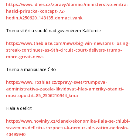
https://www.idnes.cz/zpravy/domaci/ministerstvo-vnitra-
hasici-prirucka-koncept-72-
hodin.A250620_143135_domaci_vank
Trump vítězí u soudů nad guvernérem Kalifornie
https://www.theblaze.com/news/big-win-newsoms-losing-
streak-continues-as-9th-circuit-court-delivers-trump-
more-great-news
Trump a manipulace ČRo
https://www.irozhlas.cz/zpravy-svet/trumpova-
administrativa-zacala-likvidovat-hlas-ameriky-stanici-
musi-opustit-85_2506210944_kma
Fiala a deficit
https://www.novinky.cz/clanek/ekonomika-fiala-se-chlubi-
srazenim-deficitu-rozpoctu-k-nemuz-ale-zatim-nedoslo-
40495940