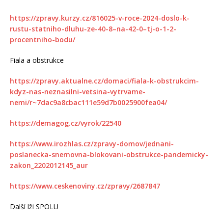
https://zpravy.kurzy.cz/816025-v-roce-2024-doslo-k-
rustu-statniho-dluhu-ze-40-8–na-42-0–tj-o-1-2-
procentniho-bodu/
Fiala a obstrukce
https://zpravy.aktualne.cz/domaci/fiala-k-obstrukcim-
kdyz-nas-neznasilni-vetsina-vytrvame-
nemi/r~7dac9a8cbac111e59d7b0025900fea04/
https://demagog.cz/vyrok/22540
https://www.irozhlas.cz/zpravy-domov/jednani-
poslanecka-snemovna-blokovani-obstrukce-pandemicky-
zakon_2202012145_aur
https://www.ceskenoviny.cz/zpravy/2687847
Další lži SPOLU