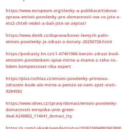
https://www.europeum.org/clanky-a-publikace/tiskova-
zprava-emisni-povolenky-pro-domacnosti-vse-co-jste-o-
ets2-chteli-vedet-a-bali-jste-se-zeptat/
https://www.denik.cz/doprava/konec-levnych-paliv-
emisni-povolenky-je-zdrazi-o-koruny-20250726.html
https://podcasty.hn.cz/c1-67401960-benzin-zdrazi-kvuli-
emisnim-povolenkam-spise-mirne-a-mame-z-ceho-to-
lidem-kompenzovat-rika-expert
https://plus.rozhlas.cz/emisni-povolenky-prinesou-
zdrazeni-bude-ale-mirne-a-penize-se-nam-zpet-vrati-
9284582
https://www.idnes.cz/zpravy/domaci/emisni-povolenky-
domacnosti-evropska-unie-green-
deal.A240802_114041_domaci_tty
https://x.com/LukasKovanda/status/193633694992663800