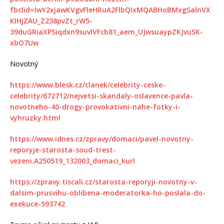
fbclid=IwY2xjawKVgvFleHRuA2FlbQIxMQABHoBMxgSalnVX
KIHjZAU_Z238pvZt_rW5-
39duGRiaXPSiqdxn9suvIVFcb81_aem_UJwsuaypZKJvuSK-
xbO7Uw
Novotný
https://www.blesk.cz/clanek/celebrity-ceske-
celebrity/672712/nejvetsi-skandaly-oslavence-pavla-
novotneho-40-drogy-provokativni-nahe-fotky-i-
vyhruzky.html
https://www.idnes.cz/zpravy/domaci/pavel-novotny-
reporyje-starosta-soud-trest-
vezeni.A250519_132003_domaci_kurl
https://zpravy.tiscali.cz/starosta-reporyji-novotny-v-
dalsim-prusvihu-oblibena-moderatorka-ho-poslala-do-
exekuce-593742