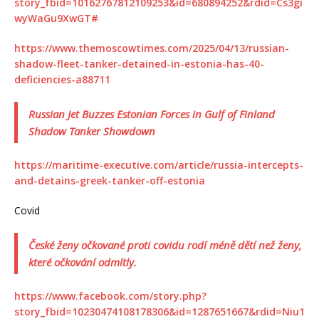
story_fbid=10162767812109253&id=680894252&rdid=Cs3gi
wyWaGu9XwGT#
https://www.themoscowtimes.com/2025/04/13/russian-
shadow-fleet-tanker-detained-in-estonia-has-40-
deficiencies-a88711
Russian Jet Buzzes Estonian Forces in Gulf of Finland
Shadow Tanker Showdown
https://maritime-executive.com/article/russia-intercepts-
and-detains-greek-tanker-off-estonia
Covid
České ženy očkované proti covidu rodí méně dětí než ženy,
které očkování odmítly.
https://www.facebook.com/story.php?
story_fbid=10230474108178306&id=1287651667&rdid=Niu1