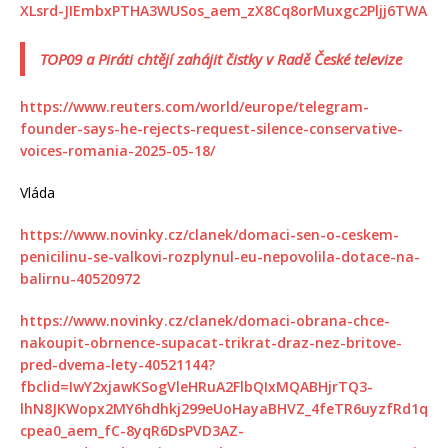
XLsrd-JIEmbxPTHA3WUSos_aem_zX8Cq8orMuxgc2Pljj6TWA
TOP09 a Piráti chtějí zahájit čistky v Radě České televize
https://www.reuters.com/world/europe/telegram-
founder-says-he-rejects-request-silence-conservative-
voices-romania-2025-05-18/
Vláda
https://www.novinky.cz/clanek/domaci-sen-o-ceskem-
penicilinu-se-valkovi-rozplynul-eu-nepovolila-dotace-na-
balirnu-40520972
https://www.novinky.cz/clanek/domaci-obrana-chce-
nakoupit-obrnence-supacat-trikrat-draz-nez-britove-
pred-dvema-lety-40521144?
fbclid=IwY2xjawKSogVleHRuA2FlbQIxMQABHjrTQ3-
lhN8JKWopx2MY6hdhkj299eUoHayaBHVZ_4feTR6uyzfRd1q
cpea0_aem_fC-8yqR6DsPVD3AZ-