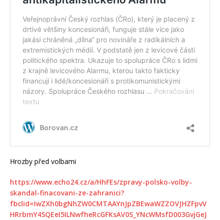
Hrozby před volbami
https://www.echo24.cz/a/HhFEs/zpravy-polsko-volby-
skandal-finacovani-ze-zahranici?
fbclid=IwZXh0bgNhZW0CMTAAYnJpZBEwaWZZOVJHZFpvV
HRrbmY4SQEeI5ILNwfheRcGFKsAV0S_YNcWMsfD003GvjGeJ