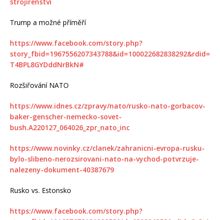
strojirenstvi
Trump a možné příměří
https://www.facebook.com/story.php?
story_fbid=1967556207343788&id=100022682838292&rdid=
T4BPL8GYDddNrBkN#
Rozšiřování NATO
https://www.idnes.cz/zpravy/nato/rusko-nato-gorbacov-
baker-genscher-nemecko-sovet-
bush.A220127_064026_zpr_nato_inc
https://www.novinky.cz/clanek/zahranicni-evropa-rusku-
bylo-slibeno-nerozsirovani-nato-na-vychod-potvrzuje-
nalezeny-dokument-40387679
Rusko vs. Estonsko
https://www.facebook.com/story.php?