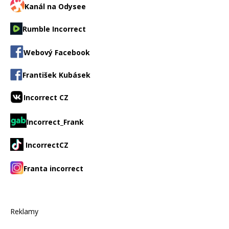
Kanál na Odysee
Rumble Incorrect
Webový Facebook
František Kubásek
Incorrect CZ
Incorrect_Frank
IncorrectCZ
Franta incorrect
Reklamy