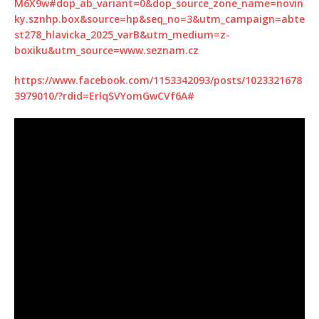
M6X9w#dop_ab_variant=0&dop_source_zone_name=novin
ky.sznhp.box&source=hp&seq_no=3&utm_campaign=abte
st278_hlavicka_2025_varB&utm_medium=z-
boxiku&utm_source=www.seznam.cz
https://www.facebook.com/1153342093/posts/1023321678
3979010/?rdid=ErlqSVYomGwCVf6A#