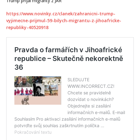
Trump přijal migranty z JAR
https://www.novinky.cz/clanek/zahranicni-trump-
vyjimecne-prijmul-59-bilych-migrantu-z-jihoafricke-
republiky-40520918