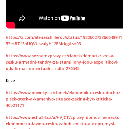
https://x.com/alenaschillerov/status/192260272366648941
5?t=BTf3hUQVUsvalyH12EMrkg&s=03
https://www.seznamzpravy.cz/clanek/domaci-zivot-v-
cesku-armadni-tendry-za-stamiliony-jdou-expolitikovi-
ods-firma-ma-virtualni-sidla-276545
Krize
https://www.novinky.cz/clanek/ekonomika-cesku-dochazi-
pisek-sterk-a-kamenivo-situace-zacina-byt-kriticka-
40521171
https://www.echo24.cz/a/HVJCT/zpravy-domov-nemecko-
ekonomicka-lavina-cesko-zahubi-mista-autoprumysl-