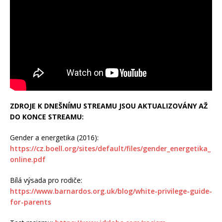
ZDROJE K DNEŠNÍMU STREAMU JSOU AKTUALIZOVÁNY AŽ
DO KONCE STREAMU:
Gender a energetika (2016):
https://cz.boell.org/sites/default/files/gender_energetika_
online.pdf
Bílá výsada pro rodiče:
https://www.barnardos.org.uk/blog/white-privilege-guide-
for-parents