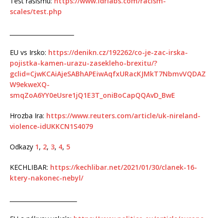
Test rasismu:
https://www.idrlabs.com/racism-
scales/test.php
______________________
EU vs Irsko:
https://denikn.cz/192262/co-je-zac-irska-
pojistka-kamen-urazu-zasekleho-brexitu/?
gclid=CjwKCAiAjeSABhAPEiwAqfxURacKJMkT7NbmvVQDAZ
W9ekweXQ-
smqZoA6YY0eUsre1jQ1E3T_oniBoCapQQAvD_BwE
Hrozba Ira:
https://www.reuters.com/article/uk-nireland-
violence-idUKKCN1S4079
Odkazy
1
,
2
,
3
,
4
,
5
KECHLIBAR:
https://kechlibar.net/2021/01/30/clanek-16-
ktery-nakonec-nebyl/
_______________________