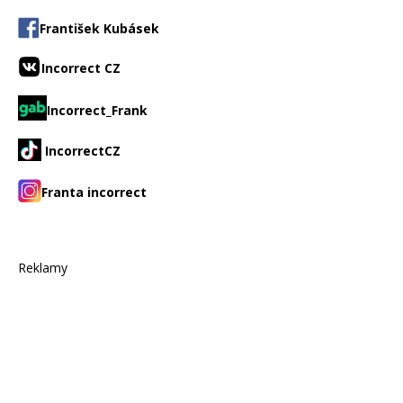
František Kubásek
Incorrect CZ
Incorrect_Frank
IncorrectCZ
Franta incorrect
Reklamy