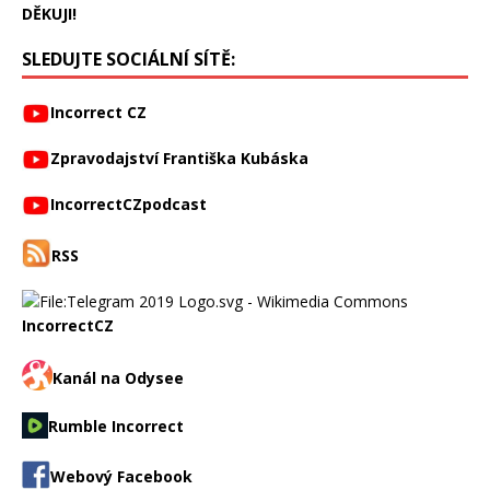
DĚKUJI!
SLEDUJTE SOCIÁLNÍ SÍTĚ:
Incorrect CZ
Zpravodajství Františka Kubáska
IncorrectCZpodcast
RSS
IncorrectCZ
Kanál na Odysee
Rumble Incorrect
Webový Facebook