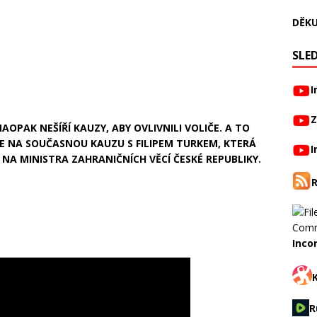
DĚKU
SLED
I
Z
 NAOPAK NEŠÍŘÍ KAUZY, ABY OVLIVNILI VOLIČE. A TO
JE NA SOUČASNOU KAUZU S FILIPEM TURKEM, KTERÁ
I
NA MINISTRA ZAHRANIČNÍCH VĚCÍ ČESKÉ REPUBLIKY.
Inco
R