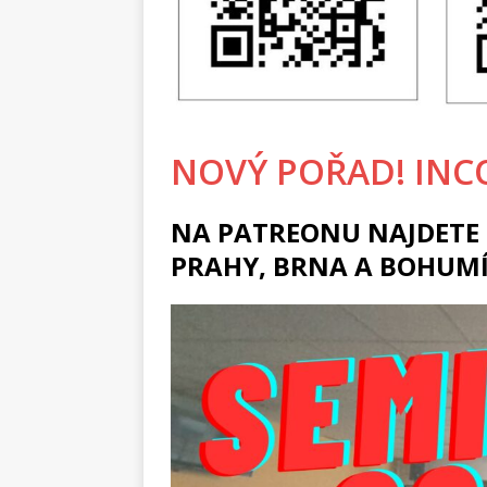
NOVÝ POŘAD! INC
NA PATREONU NAJDETE 
PRAHY, BRNA A BOHUM