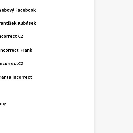
ebový Facebook
rantišek Kubásek
ncorrect CZ
Incorrect_Frank
IncorrectCZ
ranta incorrect
amy