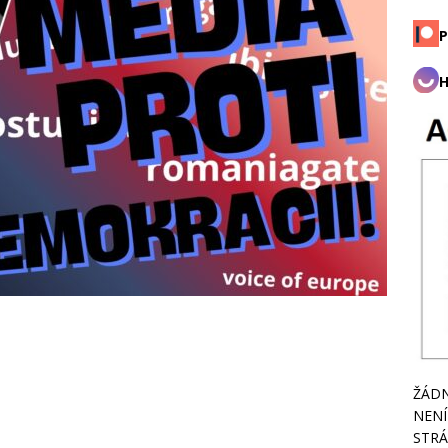
P
H
ŽÁDN
NENÍ
STRÁ