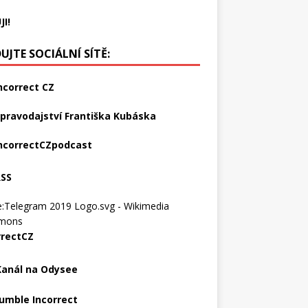
JI!
UJTE SOCIÁLNÍ SÍTĚ:
ncorrect CZ
pravodajství Františka Kubáska
ncorrectCZpodcast
RSS
rrectCZ
Kanál na Odysee
umble Incorrect