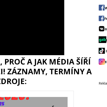
W
F
I
 PROČ A JAK MÉDIA ŠÍŘÍ
F
I! ZÁZNAMY, TERMÍNY A
ZDROJE:
Rekl