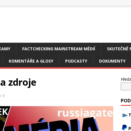
EAMY
FACTCHECKING MAINSTREAM MÉDIÍ
SKUTEČNĚ 
KOMENTÁŘE A GLOSY
PODCASTY
DOKUMENTY
a zdroje
Hleda
0
POD
T
p