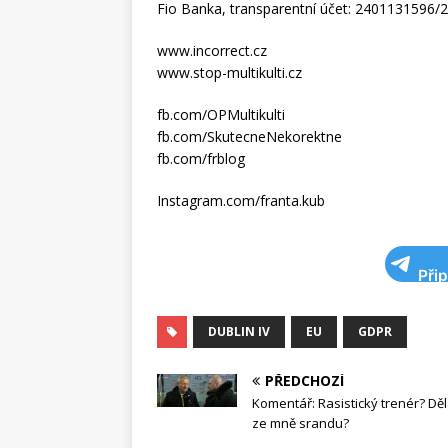
Fio Banka, transparentní účet: 2401131596/
www.incorrect.cz
www.stop-multikulti.cz
fb.com/OPMultikulti
fb.com/SkutecneNekorektne
fb.com/frblog
Instagram.com/franta.kub
Při
DUBLIN IV
EU
GDPR
PŘEDCHOZÍ
Komentář: Rasistický trenér? Děl
ze mně srandu?