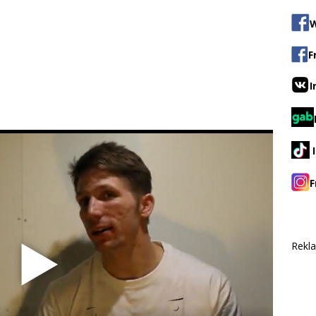
W
F
I
F
Rekl