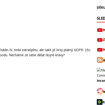
DĚKU
SLED
I
Z
I
lin IV, teda extrašpínu, ale také již brzy platný GDPR. |Eu
obodu. Necháme ze sebe dělat dojné krávy?
Inco
R