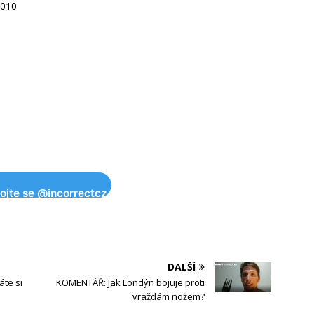
2010
pojte se @incorrectcz
DALŠÍ
áte si
KOMENTÁŘ: Jak Londýn bojuje proti
vraždám nožem?