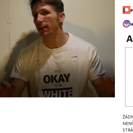
P
H
ŽÁDN
NENÍ
STRÁ