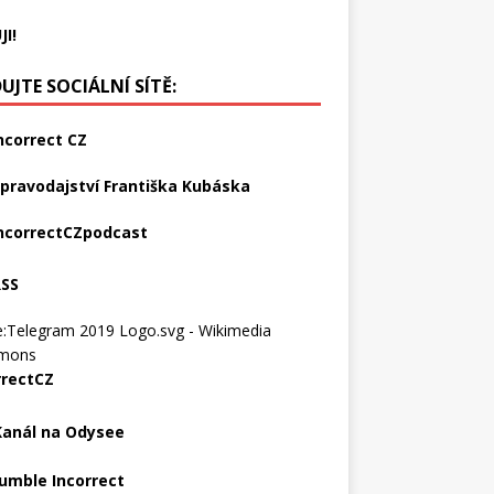
JI!
UJTE SOCIÁLNÍ SÍTĚ:
ncorrect CZ
pravodajství Františka Kubáska
ncorrectCZpodcast
RSS
rrectCZ
Kanál na Odysee
umble Incorrect