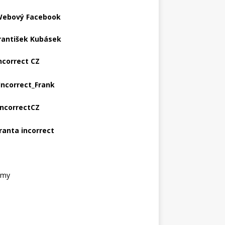
ebový Facebook
rantišek Kubásek
ncorrect CZ
Incorrect_Frank
IncorrectCZ
ranta incorrect
amy