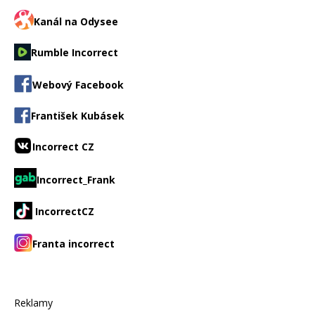
Kanál na Odysee
Rumble Incorrect
Webový Facebook
František Kubásek
Incorrect CZ
Incorrect_Frank
IncorrectCZ
Franta incorrect
Reklamy