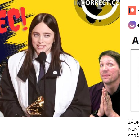
P
H
ŽÁDN
NENÍ
STRÁ