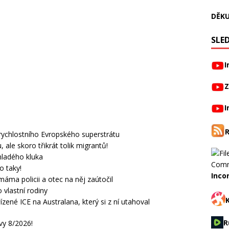
DĚKU
SLED
I
Z
I
ychlostního Evropského superstrátu
ale skoro třikrát tolik migrantů!
 mladého kluka
o taky!
Inco
máma policii a otec na něj zaútočil
o vlastní rodiny
řízené ICE na Australana, který si z ní utahoval
R
vy 8/2026!