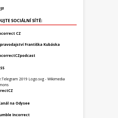
JI!
UJTE SOCIÁLNÍ SÍTĚ:
ncorrect CZ
pravodajství Františka Kubáska
ncorrectCZpodcast
RSS
rrectCZ
Kanál na Odysee
umble Incorrect