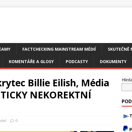
EAMY
FACTCHECKING MAINSTREAM MÉDIÍ
SKUTEČNĚ 
KOMENTÁŘE A GLOSY
PODCASTY
DOKUMENTY
rytec Billie Eilish, Média
Hleda
LITICKY NEKOREKTNÍ
POD
T
ství
0
p