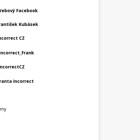
ebový Facebook
rantišek Kubásek
ncorrect CZ
Incorrect_Frank
IncorrectCZ
ranta incorrect
amy