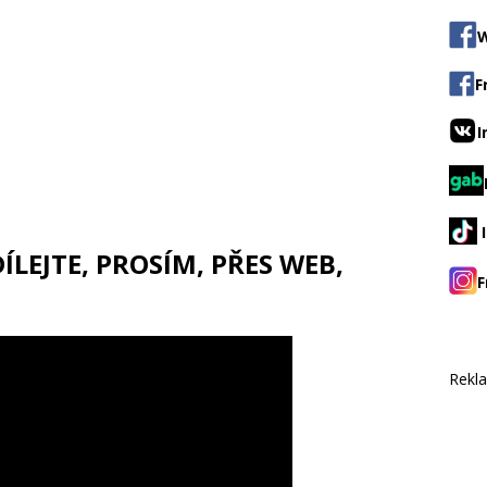
W
F
I
LEJTE, PROSÍM, PŘES WEB,
F
Rekl