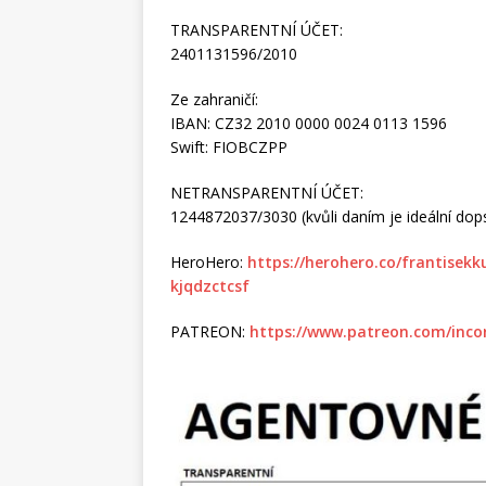
TRANSPARENTNÍ ÚČET:
2401131596/2010
Ze zahraničí:
IBAN: CZ32 2010 0000 0024 0113 1596
Swift: FIOBCZPP
NETRANSPARENTNÍ ÚČET:
1244872037/3030 (kvůli daním je ideální dopsa
HeroHero:
https://herohero.co/frantisek
kjqdzctcsf
PATREON:
https://www.patreon.com/inco