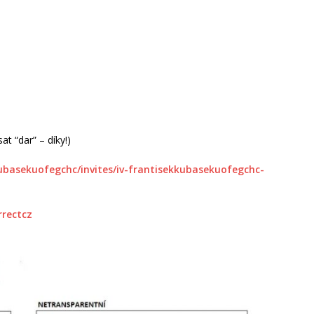
t “dar” – díky!)
kubasekuofegchc/invites/iv-frantisekkubasekuofegchc-
rrectcz