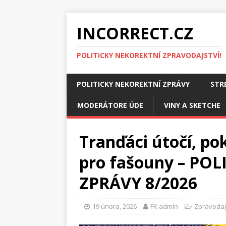
INCORRECT.CZ
POLITICKY NEKOREKTNÍ ZPRAVODAJSTVÍ!
POLITICKY NEKOREKTNÍ ZPRÁVY
STR
MODERÁTORE ÚDE
VINY A SKETCHE
Tranďáci útočí, pok
pro fašouny – PO
ZPRÁVY 8/2026
19 února, 2026
FK admin
Zpravodaj