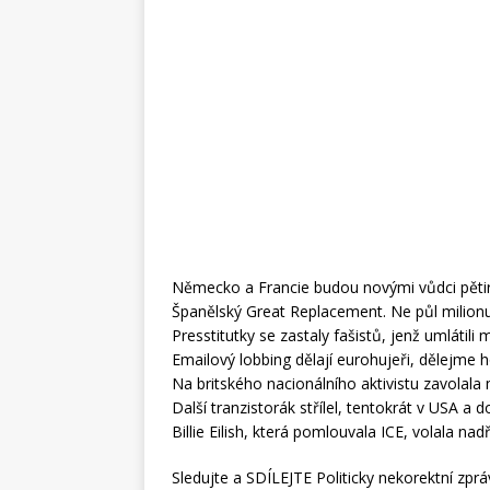
Německo a Francie budou novými vůdci pětir
Španělský Great Replacement. Ne půl milionu, 
Presstitutky se zastaly fašistů, jenž umlátili
Emailový lobbing dělají eurohujeři, dělejme h
Na britského nacionálního aktivistu zavolala 
Další tranzistorák střílel, tentokrát v USA a d
Billie Eilish, která pomlouvala ICE, volala nad
Sledujte a SDÍLEJTE Politicky nekorektní zprá