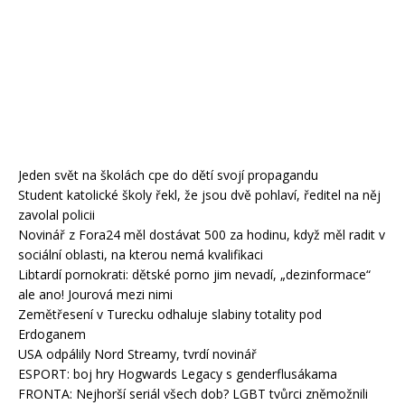
Jeden svět na školách cpe do dětí svojí propagandu
Student katolické školy řekl, že jsou dvě pohlaví, ředitel na něj
zavolal policii
Novinář z Fora24 měl dostávat 500 za hodinu, když měl radit v
sociální oblasti, na kterou nemá kvalifikaci
Libtardí pornokrati: dětské porno jim nevadí, „dezinformace“
ale ano! Jourová mezi nimi
Zemětřesení v Turecku odhaluje slabiny totality pod
Erdoganem
USA odpálily Nord Streamy, tvrdí novinář
ESPORT: boj hry Hogwards Legacy s genderflusákama
FRONTA: Nejhorší seriál všech dob? LGBT tvůrci zněmožnili