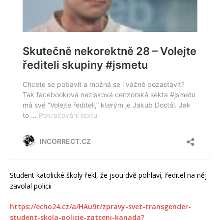
Student katolické školy řekl, že jsou dvě pohlaví, ředitel na něj
zavolal policii
https://echo24.cz/a/HAu9t/zpravy-svet-transgender-
student-skola-policie-zatceni-kanada?