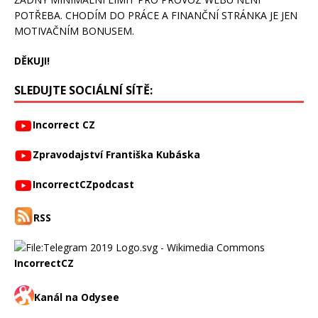
POTŘEBA. CHODÍM DO PRÁCE A FINANČNÍ STRÁNKA JE JEN
MOTIVAČNÍM BONUSEM.
DĚKUJI!
SLEDUJTE SOCIÁLNÍ SÍTĚ:
Incorrect CZ
Zpravodajství Františka Kubáska
IncorrectCZpodcast
RSS
IncorrectCZ
Kanál na Odysee