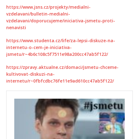
https://www.jsns.cz/projekty/medialni-
vzdelavani/bulletin-medialni-
vzdelavani/doporucujeme/iniciativa-jsmetu-proti-
nenavisti
https://www.studenta.cz/life/za-lepsi-diskuze-na-
internetu-o-cem-je-iniciativa-
jsmetu/r~4b6c108c5f7511e98a200cc47ab5f122/
https://zpravy.aktualne.cz/domaci/jsmetu-chceme-
kultivovat-diskuzi-na-
internetu/r~0fbfcdbc76fe11e9ad610cc47ab5f122/