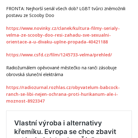
FRONTA: Nejhorší seriál všech dob? LGBT tvůrci zněmožnili
postavu ze Scooby Doo
https://www.novinky.cz/clanek/kultura-filmy-serialy-
velma-ze-scooby-doo-resi-zahadu-sve-sexualni-
orientace-a-u-divaku-uplne-propada-40421188
https://www.csfd.cz/film/1245733-velma/prehled/
Radiožurnálem opěvované městečko na ranči zásobuje
obrovská sluneční elektrárna
https://radiozurnal.rozhlas.cz/obyvatelum-babcock-
ranch-se-libi-nejen-ochrana-proti-hurikanum-ale-i-
moznost-8923347