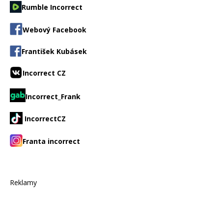
Rumble Incorrect
Webový Facebook
František Kubásek
Incorrect CZ
Incorrect_Frank
IncorrectCZ
Franta incorrect
Reklamy