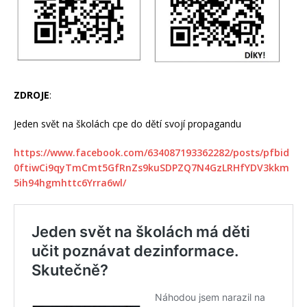
ZDROJE
:
Jeden svět na školách cpe do dětí svojí propagandu
https://www.facebook.com/634087193362282/posts/pfbid
0ftiwCi9qyTmCmt5GfRnZs9kuSDPZQ7N4GzLRHfYDV3kkm
5ih94hgmhttc6Yrra6wl/