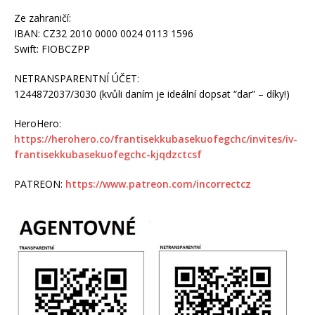
Ze zahraničí:
IBAN: CZ32 2010 0000 0024 0113 1596
Swift: FIOBCZPP
NETRANSPARENTNÍ ÚČET:
1244872037/3030 (kvůli daním je ideální dopsat “dar” – díky!)
HeroHero:
https://herohero.co/frantisekkubasekuofegchc/invites/iv-
frantisekkubasekuofegchc-kjqdzctcsf
PATREON:
https://www.patreon.com/incorrectcz