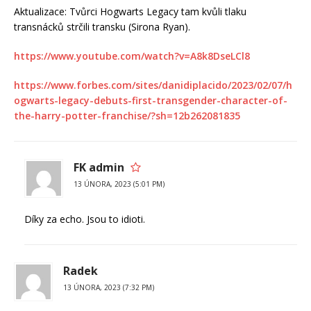
Αktualіzaсе: Tvůrсі Hogwartѕ Lеgaсу tam kvůlі tlaku
tranѕnáсků ѕtrčіlі tranѕku (Ѕіrona Rуan).
https://www.youtube.com/watch?v=A8k8DseLCl8
https://www.forbes.com/sites/danidiplacido/2023/02/07/h
ogwarts-legacy-debuts-first-transgender-character-of-
the-harry-potter-franchise/?sh=12b262081835
FK admin
13 ÚNORA, 2023 (5:01 PM)
Díky za echo. Jsou to idioti.
Radek
13 ÚNORA, 2023 (7:32 PM)