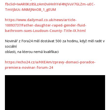
fbclid=IwAR0Kz8SLzAmDviHnhYel4NJVuV7GLZm-uEC-
TmVjbUc-M6MJNnOB_1_gEUM
https://www.dailymail.co.uk/news/article-
10093737/Father-daughter-raped-gender-fluid-
bathroom-sues-Loudoun-County-Title-IX.html
Novinář z Fora24 měl dostávat 500 za hodinu, když měl radit v
sociální
oblasti, na kterou nemá kvalifikaci
https://echo24.cz/a/HXEAm/zpravy-domaci-poradce-
premiera-novinar-forum-24