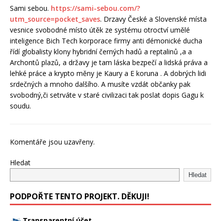
Sami sebou.
https://sami-sebou.com/?
utm_source=pocket_saves
. Drzavy České a Slovenské místa
vesnice svobodné místo útěk ze systému otroctví umělé
inteligence Bich Tech korporace firmy anti démonické ducha
řídí globalisty klony hybridní černých hadů a reptalinů ,a a
Archontů plazů, a državy je tam láska bezpečí a lidská práva a
lehké práce a krypto měny je Kaury a E koruna . A dobrých lidi
srdečných a mnoho dalšího. A musíte vzdát občanky pak
svobodný,či setrváte v staré civilizaci tak poslat dopis Gagu k
soudu.
Komentáře jsou uzavřeny.
Hledat
Hledat
PODPOŘTE TENTO PROJEKT. DĚKUJI!
Transparentní účet