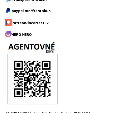
paypal.me/frantakub
Patreon/incorrectCZ
HERO HERO
ŽÁDNÝ MINIMÁLNÍ LIMIT PRO PROVOZ WEBU NENÍ