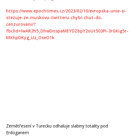
https://www.epochtimes.cz/2023/02/10/evropska-unie-si-
stezuje-ze-muskovu-twitteru-chybi-chut-do-
cenzurovani/?
fbclid=IwAR2h5_DhwDnspaMEYDZbpY2oUt503Pi-3rGKig5r-
MXhpDKyg_Uz_OseO1k
Zemětřesení v Turecku odhaluje slabiny totality pod
Erdoganem