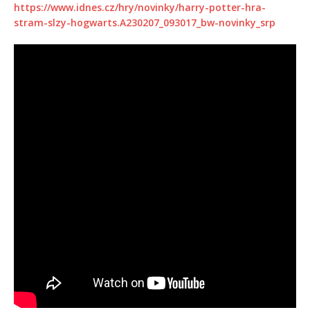
https://www.idnes.cz/hry/novinky/harry-potter-hra-
stram-slzy-hogwarts.A230207_093017_bw-novinky_srp