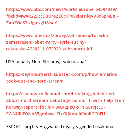
https://www.bbc.com/news/world-europe-64594349?
fbclid=IwAR223ccDBUraZE0cKP0CcioFnlqVV8oSpNB8_-
ZimZGeS7-dgievgU8IsuY
https://www.idnes.cz/zpravy/zahranicni/turecko-
zemetreseni-obet-mrtvi-syrie-sutiny-
rakousko.A230211_072920_zahranicni_klf
USA odpálily Nord Streamy, tvrdí novinář
https://seymourhersh.substack.com/p/how-america-
took-out-the-nord-stream
https://thepostmillennial.com/breaking-biden-lied-
about-nord-stream-sabotage-us-did-it-with-help-from-
norway-report?fbclid=IwAR2JizO-x11IS8svJcLU-
SWNURIFONh35gmhvwcELcGlJXmo0CxullGChFU
ESPORT: boj hry Hogwards Legacy s genderflusákama