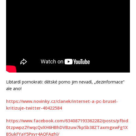
Libtardí pornokrati: dětské porno jim nevadí, „dezinformace“
ale ano!
https://www.novinky.cz/clanek/internet-a-pc-brusel-
kritizuje-twitter-40422584
https://www.facebook.com/634087193362282/posts/pfbid
0tzpwpz2YwqcQvXH6HBhDVBzuw7kpSb38ZTaxmgxwFg1X
B5ukFYaY5Pxyr4AQFAghl/