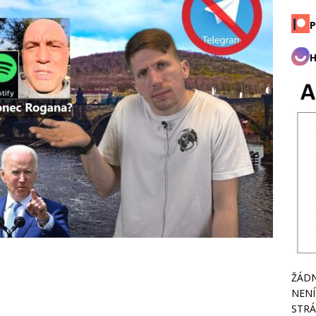
P
H
ŽÁDN
NENÍ
STRÁ