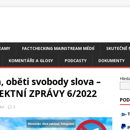
EAMY
FACTCHECKING MAINSTREAM MÉDIÍ
SKUTEČNĚ 
KOMENTÁŘE A GLOSY
PODCASTY
DOKUMENTY
, oběti svobody slova –
Hleda
EKTNÍ ZPRÁVY 6/2022
POD
tví
3
T
p