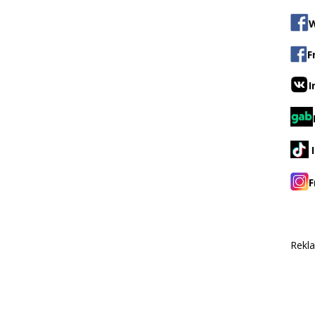
W
F
I
F
Rekl