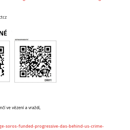
ctcz
čí ve vězení a vraždí,
ge-soros-funded-progressive-das-behind-us-crime-