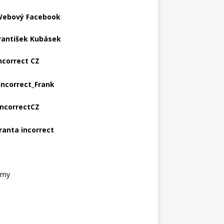
ebový Facebook
rantišek Kubásek
ncorrect CZ
Incorrect_Frank
IncorrectCZ
ranta incorrect
amy