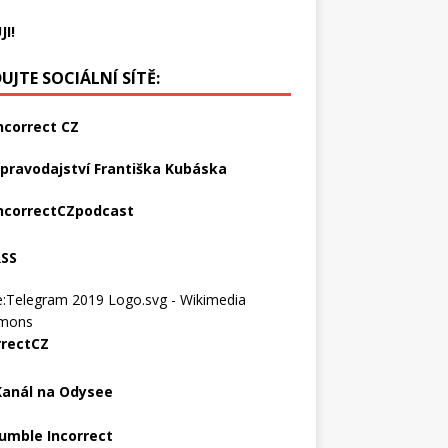
JI!
UJTE SOCIÁLNÍ SÍTĚ:
ncorrect CZ
pravodajství Františka Kubáska
ncorrectCZpodcast
RSS
rrectCZ
Kanál na Odysee
umble Incorrect