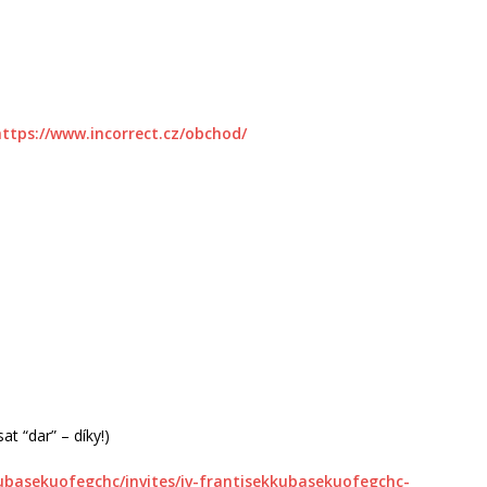
https://www.incorrect.cz/obchod/
t “dar” – díky!)
kubasekuofegchc/invites/iv-frantisekkubasekuofegchc-