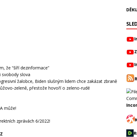
DĚKU
SLED
I
Z
I
m, že “šíří dezinformace”
i svobody slova
ogresivní žalobce, Biden slušným lidem chce zakázat zbraně
 růžovo-zeleně, přestože hovoří o zeleno-rudé
Inco
 A může!
orektních zprávách 6/2022!
R
CZ