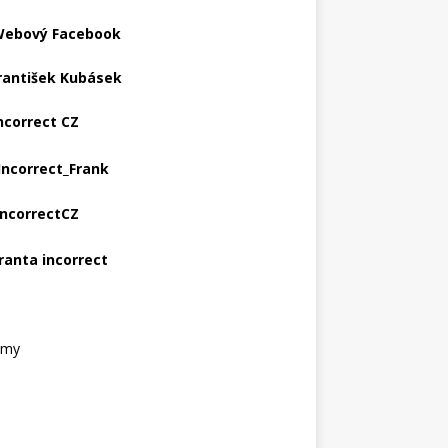
ebový Facebook
rantišek Kubásek
ncorrect CZ
Incorrect_Frank
IncorrectCZ
ranta incorrect
amy