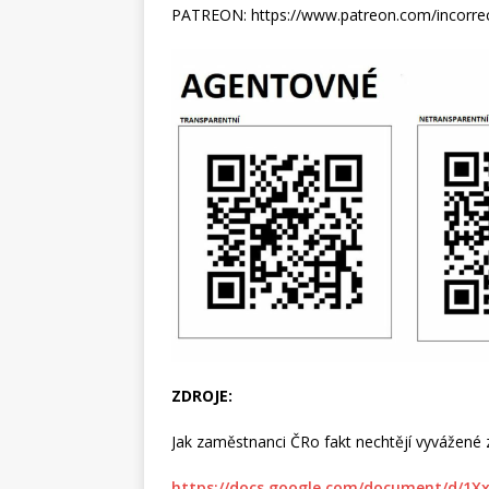
PATREON: https://www.patreon.com/incorre
ZDROJE:
Jak zaměstnanci ČRo fakt nechtějí vyvážené 
https://docs.google.com/document/d/1X