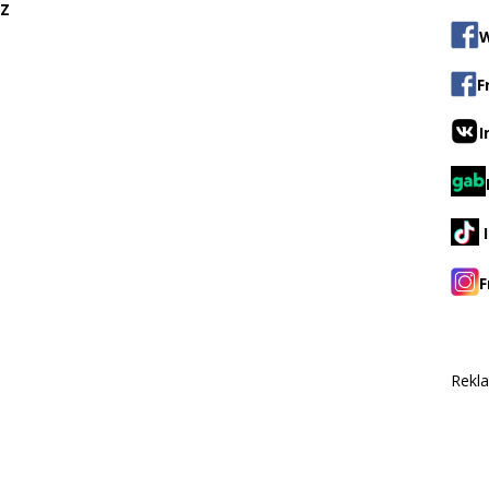
CZ
W
F
I
F
Rekl