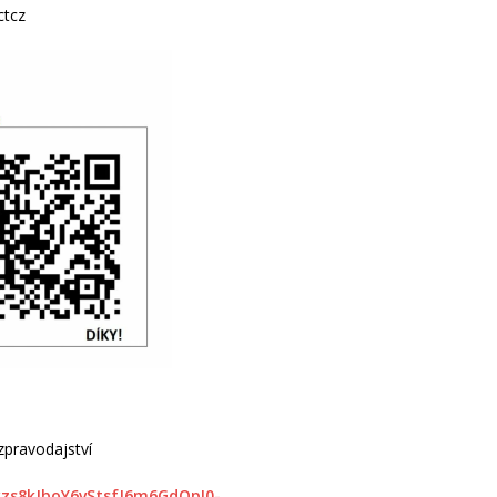
ctcz
zpravodajství
xzs8kJboY6vStsfJ6m6GdQpI0-