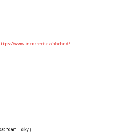
https://www.incorrect.cz/obchod/
t “dar” – díky!)