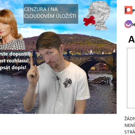
P
H
ŽÁDN
NENÍ
STRÁ