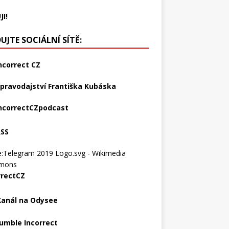
JI!
UJTE SOCIÁLNÍ SÍTĚ:
ncorrect CZ
pravodajství Františka Kubáska
ncorrectCZpodcast
RSS
rrectCZ
Kanál na Odysee
umble Incorrect