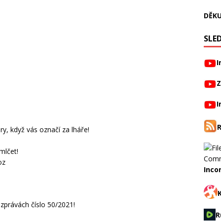
DĚKU
SLED
I
Z
I
ry, když vás označí za lháře!
mlčet!
oz
Inco
 zprávách číslo 50/2021!
R