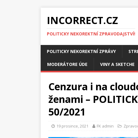
INCORRECT.CZ
POLITICKY NEKOREKTNÍ ZPRAVODAJSTVÍ!
POLITICKY NEKOREKTNÍ ZPRÁVY
STR
MODERÁTORE ÚDE
VINY A SKETCHE
Cenzura i na cloud
ženami – POLITI
50/2021
19 prosince, 2021
FK admin
Zpravod