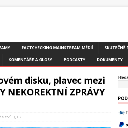
EAMY
FACTCHECKING MAINSTREAM MÉDIÍ
SKUTEČNĚ 
KOMENTÁŘE A GLOSY
PODCASTY
DOKUMENTY
ovém disku, plavec mezi
Hleda
CKY NEKOREKTNÍ ZPRÁVY
POD
T
ajství
2
p