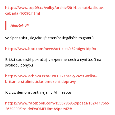
https://www.top09.cz/volby/archiv/2014-senat/ladislav-
cabada-16090.html
Hloušek Vít
Ve Španělsku „zlegalizují“ statisíce ilegálních migrantů!
https://www.bbc.com/news/articles/c62n6gw1dp9o
Britští socialisté pokračují v experimentech a nyní útočí na
svobodu pohybu!
https://www.echo24.cz/a/HxLHT/zpravy-svet-velka-
britanie-stalinisticke-omezeni-dopravy
ICE vs. demonstranti nejen v Minnesotě
https://www.facebook.com/1550786852/posts/1024117565
2639000/?rdid=EwOMPURmA9petvIZ#