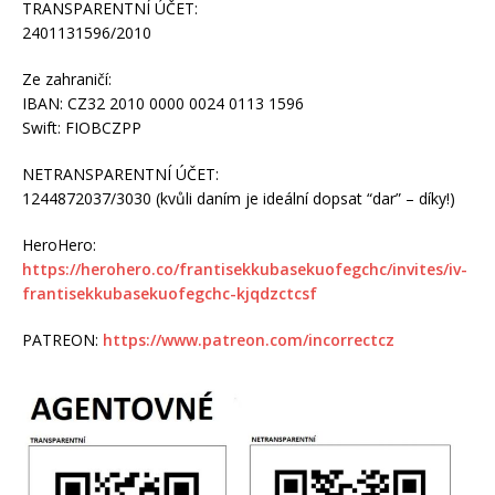
TRANSPARENTNÍ ÚČET:
2401131596/2010
Ze zahraničí:
IBAN: CZ32 2010 0000 0024 0113 1596
Swift: FIOBCZPP
NETRANSPARENTNÍ ÚČET:
1244872037/3030 (kvůli daním je ideální dopsat “dar” – díky!)
HeroHero:
https://herohero.co/frantisekkubasekuofegchc/invites/iv-
frantisekkubasekuofegchc-kjqdzctcsf
PATREON:
https://www.patreon.com/incorrectcz