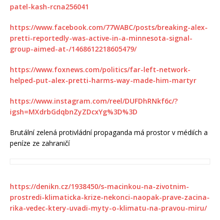
patel-kash-rcna256041
https://www.facebook.com/77WABC/posts/breaking-alex-
pretti-reportedly-was-active-in-a-minnesota-signal-
group-aimed-at-/1468612218605479/
https://www.foxnews.com/politics/far-left-network-
helped-put-alex-pretti-harms-way-made-him-martyr
https://www.instagram.com/reel/DUFDhRNkf6c/?
igsh=MXdrbGdqbnZyZDcxYg%3D%3D
Brutální zelená protivládní propaganda má prostor v médiích a
peníze ze zahraničí
https://denikn.cz/1938450/s-macinkou-na-zivotnim-
prostredi-klimaticka-krize-nekonci-naopak-prave-zacina-
rika-vedec-ktery-uvadi-myty-o-klimatu-na-pravou-miru/