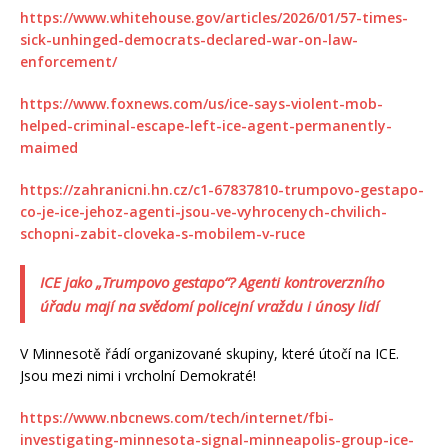
https://www.whitehouse.gov/articles/2026/01/57-times-
sick-unhinged-democrats-declared-war-on-law-
enforcement/
https://www.foxnews.com/us/ice-says-violent-mob-
helped-criminal-escape-left-ice-agent-permanently-
maimed
https://zahranicni.hn.cz/c1-67837810-trumpovo-gestapo-
co-je-ice-jehoz-agenti-jsou-ve-vyhrocenych-chvilich-
schopni-zabit-cloveka-s-mobilem-v-ruce
ICE jako „Trumpovo gestapo“? Agenti kontroverzního
úřadu mají na svědomí policejní vraždu i únosy lidí
V Minnesotě řádí organizované skupiny, které útočí na ICE.
Jsou mezi nimi i vrcholní Demokraté!
https://www.nbcnews.com/tech/internet/fbi-
investigating-minnesota-signal-minneapolis-group-ice-