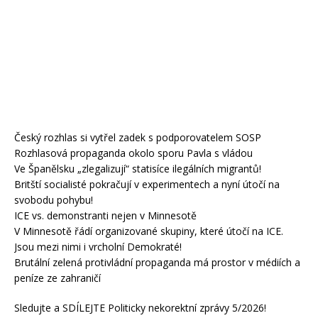
Český rozhlas si vytřel zadek s podporovatelem SOSP
Rozhlasová propaganda okolo sporu Pavla s vládou
Ve Španělsku „zlegalizují“ statisíce ilegálních migrantů!
Britští socialisté pokračují v experimentech a nyní útočí na
svobodu pohybu!
ICE vs. demonstranti nejen v Minnesotě
V Minnesotě řádí organizované skupiny, které útočí na ICE.
Jsou mezi nimi i vrcholní Demokraté!
Brutální zelená protivládní propaganda má prostor v médiích a
peníze ze zahraničí
Sledujte a SDÍLEJTE Politicky nekorektní zprávy 5/2026!