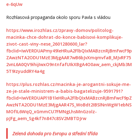
e-6qUw
Rozhlasová propaganda okolo sporu Pavla s vládou
https://www.irozhlas.cz/zpravy-domov/politolog-
macinka-chce-dohrat-do-konce-babisovi-komplikuje-
zivot-cast-viny-nese_2601280600_lar?
fbclid=IwVERDUAPmy49leHRuA2FlbQIxMABzcnRjBmFwcF9p
ZAwzNTA2ODU1MzE3MjgAAR7wB6bJvXmqmvfaB_MJvRF75
2vnL6A0QV9ihijIwxO9ntnfafUIkXBgA4O0aw_aem_ckjMb3M
5T9IzyuddRY4a4g
https://plus.rozhlas.cz/macinka-je-arogantni-sokuje-me-
ze-je-stale-ministrem-a-babis-bagatelizuje-9591791?
fbclid=IwVERDUAPl1B1leHRuA2FlbQIxMABzcnRjBmFwcF9pZ
AwzNTA2ODU1MzE3MjgAAR47S_WoBdt2IBSlNnWgW1ebNS
MOfIL6WqQ_xGmmCU7FMNgLhsMnGzolz-
pJFg_aem_Sg4kf7n847c8SV2MBTDJrw
Zelená dohoda pro Evropu a střední třída