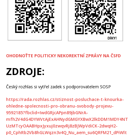
OHODNOŤTE POLITICKY NEKOREKTNÍ ZPRÁVY NA ČSFD
ZDROJE:
Český rozhlas si vytřel zadek s podporovatelem SOSP
https://rada.rozhlas.cz/stiznost-posluchace-t-knourka-
ohledne-spolecnosti-pro-obranu-svobody-projevu-
9592185?fbclid=IwdGRjcAPpn89jbGNrA-
mfh2V4dG4DYWVtAjExAHNydGMGYXBwX2lkDDM1MDY4NT
UzMTcyOAABHpxJyxuj0zwqvRj8zBJWpVdiCK-2dwqH2-
p0_CphRb2Vb8hGLWqzn3v4Q_Nu_aem_su6QRFM21_dPiWlt