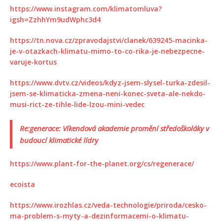
https://www.instagram.com/klimatomluva?
igsh=ZzhhYm9udWphc3d4
https://tn.nova.cz/zpravodajstvi/clanek/639245-macinka-
je-v-otazkach-klimatu-mimo-to-co-rika-je-nebezpecne-
varuje-kortus
https://www.dvtv.cz/videos/kdyz-jsem-slysel-turka-zdesil-
jsem-se-klimaticka-zmena-neni-konec-sveta-ale-nekdo-
musi-rict-ze-tihle-lide-lzou-mini-vedec
Re:generace: Víkendová akademie promění středoškoláky v
budoucí klimatické lídry
https://www.plant-for-the-planet.org/cs/regenerace/
ecoista
https://www.irozhlas.cz/veda-technologie/priroda/cesko-
ma-problem-s-myty-a-dezinformacemi-o-klimatu-