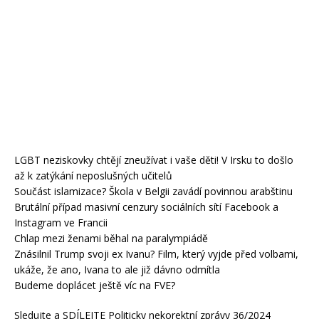
LGBT neziskovky chtějí zneužívat i vaše děti! V Irsku to došlo
až k zatýkání neposlušných učitelů
Součást islamizace? Škola v Belgii zavádí povinnou arabštinu
Brutální případ masivní cenzury sociálních sítí Facebook a
Instagram ve Francii
Chlap mezi ženami běhal na paralympiádě
Znásilnil Trump svoji ex Ivanu? Film, který vyjde před volbami,
ukáže, že ano, Ivana to ale již dávno odmítla
Budeme doplácet ještě víc na FVE?
Sledujte a SDÍLEJTE Politicky nekorektní zprávy 36/2024