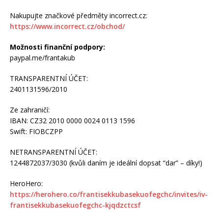
Nakupujte značkové předměty incorrect.cz:
https://www.incorrect.cz/obchod/
Možnosti finanční podpory:
paypal.me/frantakub
TRANSPARENTNÍ ÚČET:
2401131596/2010
Ze zahraničí:
IBAN: CZ32 2010 0000 0024 0113 1596
Swift: FIOBCZPP
NETRANSPARENTNÍ ÚČET:
1244872037/3030 (kvůli daním je ideální dopsat “dar” – díky!)
HeroHero:
https://herohero.co/frantisekkubasekuofegchc/invites/iv-
frantisekkubasekuofegchc-kjqdzctcsf