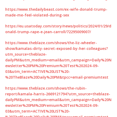
https://www.thedailybeast.com/ex-wife-donald-trump-
made-me-feel-violated-during-sex
https://eu.usatoday.com/story/news/politics/2024/01/29/d
onald-trump-rape-e-jean-carroll/72295009007/
https://www.theblaze.com/shows/the-liz-wheeler-
show/kamalas-dirty-secret-exposed-by-her-colleagues?
utm_source=theblaze-
dailyPM&utm_medium=email&utm_campaign=Daily%20N
ewsletter%20PM%20Premium%20Test%202024-09-
03&utm_term=ACTIVE%20LIST%20-
%20TheBlaze%20Daily%20PM&tpcc=email-premiumtest
https://www.theblaze.com/shows/the-rubin-
report/kamala-harris-2669121794?utm_source=theblaze-
dailyPM&utm_medium=email&utm_campaign=Daily%20N
ewsletter%20PM%20Premium%20Test%202024-09-
03&utm_term=ACTIVE%20LIST%20-
%20TheBlaze%20Daily%20PM&tpcc=email-premiumtest