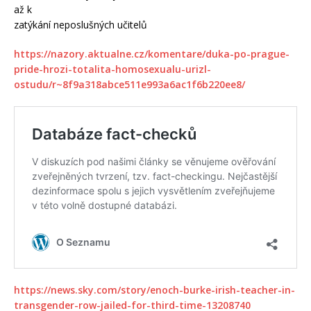
až k
zatýkání neposlušných učitelů
https://nazory.aktualne.cz/komentare/duka-po-prague-
pride-hrozi-totalita-homosexualu-urizl-
ostudu/r~8f9a318abce511e993a6ac1f6b220ee8/
https://news.sky.com/story/enoch-burke-irish-teacher-in-
transgender-row-jailed-for-third-time-13208740