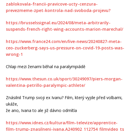
zablokovala-francii-pravicove-ucty-cenzura-
prevezmeme-zpet-kontrola-nad-svoboda-projevu?
https://brusselssignal.eu/2024/08/meta-arbitrarily-
suspends-french-right-wing-accounts-marion-marechal/
https://www.france24.com/en/live-news/20240827-meta-
ceo-zuckerberg-says-us-pressure-on-covid-19-posts-was-
wrong-1
Chlap mezi ženami běhal na paralympiádě
https://www.thesun.co.uk/sport/30249097/piers-morgan-
valentina-petrillo-paralympic-athlete/
Znásilnil Trump svoji ex Ivanu? Film, který vyjde před volbami,
ukáže,
že ano, Ivana to ale již dávno odmítla
https://www.idnes.cz/kultura/film-televize/apprentice-
film-trump-znasilneni-ivana.A240902_112754_filmvideo_ts