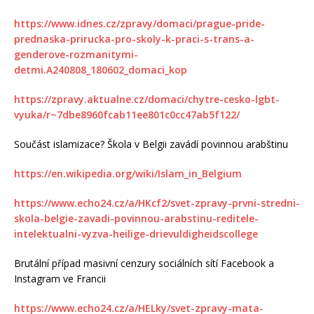
https://www.idnes.cz/zpravy/domaci/prague-pride-
prednaska-prirucka-pro-skoly-k-praci-s-trans-a-
genderove-rozmanitymi-
detmi.A240808_180602_domaci_kop
https://zpravy.aktualne.cz/domaci/chytre-cesko-lgbt-
vyuka/r~7dbe8960fcab11ee801c0cc47ab5f122/
Součást islamizace? Škola v Belgii zavádí povinnou arabštinu
https://en.wikipedia.org/wiki/Islam_in_Belgium
https://www.echo24.cz/a/HKcf2/svet-zpravy-prvni-stredni-
skola-belgie-zavadi-povinnou-arabstinu-reditele-
intelektualni-vyzva-heilige-drievuldigheidscollege
Brutální případ masivní cenzury sociálních sítí Facebook a
Instagram ve Francii
https://www.echo24.cz/a/HELky/svet-zpravy-mata-