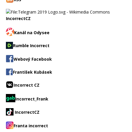
IncorrectCZ
Kanál na Odysee
Rumble Incorrect
Webový Facebook
František Kubásek
Incorrect CZ
Incorrect_Frank
IncorrectCZ
Franta incorrect