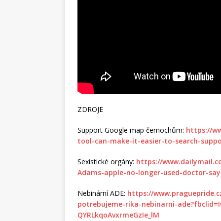
ZDROJE
Support Google map černochům:
https://w
tool-can-make-it-easier-to-search-supp
Sexistické orgány:
https://www.dailymail.c
Adams-apple-no-longer-used-doctor-say
Nebinární ADE:
https://www.praguepride.c
potrebujeme-rika-nebinarni-ade?fbcli
QYRLkqoAvxrmeGzIe_lM