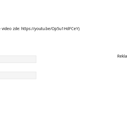
lé video zde: https://youtu.be/Op5u1HdFCeY)
Rekl