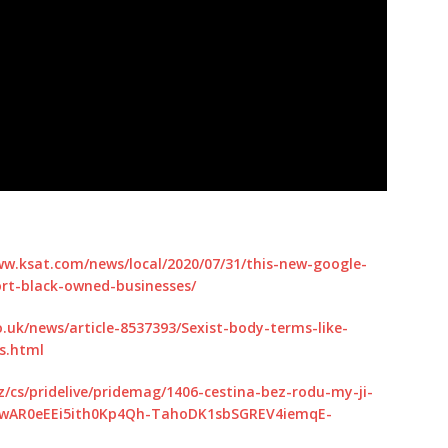
ww.ksat.com/news/local/2020/07/31/this-new-google-
ort-black-owned-businesses/
o.uk/news/article-8537393/Sexist-body-terms-like-
s.html
z/cs/pridelive/pridemag/1406-cestina-bez-rodu-my-ji-
d=IwAR0eEEi5ith0Kp4Qh-TahoDK1sbSGREV4iemqE-