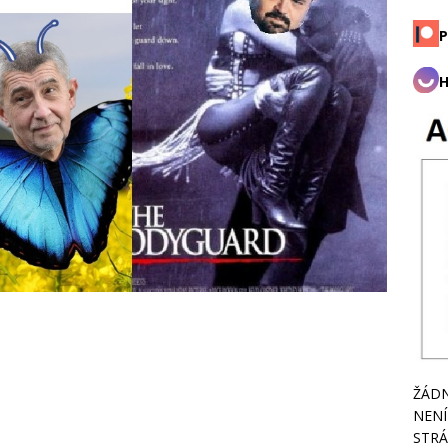
P
H
ŽÁDN
NENÍ
STRÁ