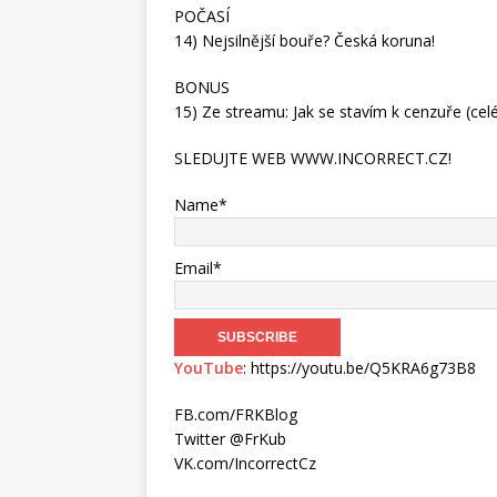
POČASÍ
14) Nejsilnější bouře? Česká koruna!
BONUS
15) Ze streamu: Jak se stavím k cenzuře (ce
SLEDUJTE WEB WWW.INCORRECT.CZ!
Name*
Email*
YouTube
: https://youtu.be/Q5KRA6g73B8
FB.com/FRKBlog
Twitter @FrKub
VK.com/IncorrectCz