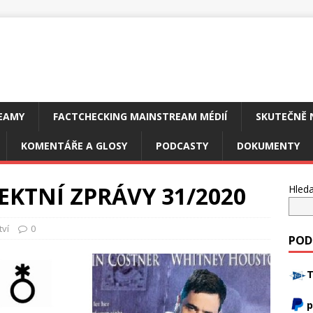
EAMY
FACTCHECKING MAINSTREAM MÉDIÍ
SKUTEČNĚ 
KOMENTÁŘE A GLOSY
PODCASTY
DOKUMENTY
EKTNÍ ZPRÁVY 31/2020
Hleda
tví
0
POD
T
p