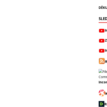
DĚKU
SLED
I
Z
I
Inco
R