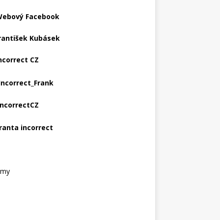
ebový Facebook
rantišek Kubásek
ncorrect CZ
Incorrect_Frank
IncorrectCZ
ranta incorrect
amy