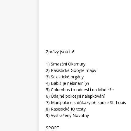
Zprávy jsou tu!
1) Smazání Okamury
2) Rasistické Google mapy
3) Sexistické orgány
4) Babiš je nebinární(?)
5) Columbus to odnesl i na Madeiře
6) Údajné policejní nálepkování
7) Manipulace s důkazy při kauze St. Louis
8) Rasistické IQ testy
9) Vystrašený Novotný
SPORT