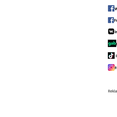
W
F
I
F
Rekl