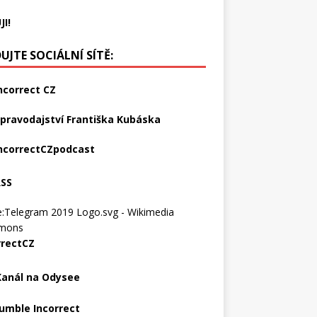
JI!
UJTE SOCIÁLNÍ SÍTĚ:
ncorrect CZ
pravodajství Františka Kubáska
ncorrectCZpodcast
RSS
rrectCZ
Kanál na Odysee
umble Incorrect