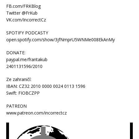
FB.com/FRKBlog
Twitter @FrKub
VK.com/IncorrectCz
SPOTIFY PODCASTY
open.spotify.com/show/3jfNmprU5WNMe008EkAnMy
DONATE:
paypal.me/frantakub
2401131596/2010
Ze zahraničí:
IBAN: CZ32 2010 0000 0024 0113 1596
Swift: FIOBCZPP
PATREON
www.patreon.com/incorrectcz