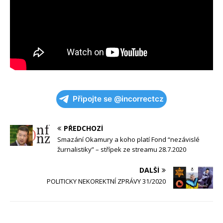
Připojte se @incorrectcz
PŘEDCHOZÍ
Smazání Okamury a koho platí Fond “nezávislé
žurnalistiky” – střípek ze streamu 28.7.2020
DALŠÍ
POLITICKY NEKOREKTNÍ ZPRÁVY 31/2020