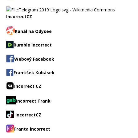
IncorrectCZ
Kanál na Odysee
Rumble Incorrect
Webový Facebook
František Kubásek
Incorrect CZ
Incorrect_Frank
IncorrectCZ
Franta incorrect