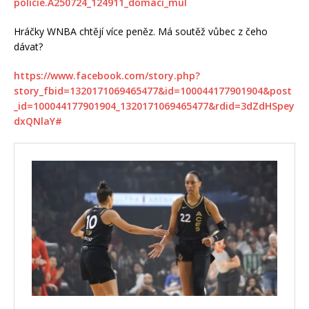
policie.A250724_124911_domaci_mul
Hráčky WNBA chtějí více peněz. Má soutěž vůbec z čeho
dávat?
https://www.facebook.com/story.php?
story_fbid=1320171069465477&id=100044177901904&post
_id=100044177901904_1320171069465477&rdid=3dZdHSpey
dxQNlaY#