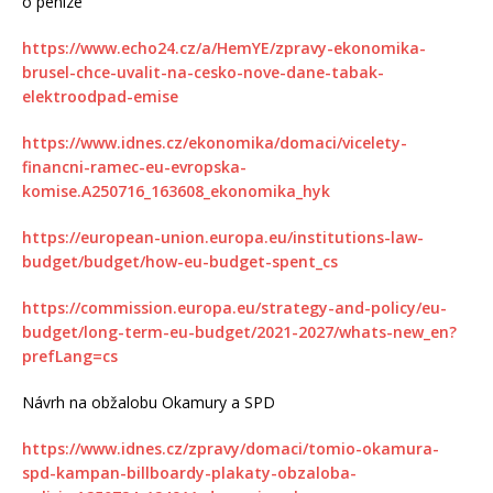
o peníze
https://www.echo24.cz/a/HemYE/zpravy-ekonomika-
brusel-chce-uvalit-na-cesko-nove-dane-tabak-
elektroodpad-emise
https://www.idnes.cz/ekonomika/domaci/vicelety-
financni-ramec-eu-evropska-
komise.A250716_163608_ekonomika_hyk
https://european-union.europa.eu/institutions-law-
budget/budget/how-eu-budget-spent_cs
https://commission.europa.eu/strategy-and-policy/eu-
budget/long-term-eu-budget/2021-2027/whats-new_en?
prefLang=cs
Návrh na obžalobu Okamury a SPD
https://www.idnes.cz/zpravy/domaci/tomio-okamura-
spd-kampan-billboardy-plakaty-obzaloba-