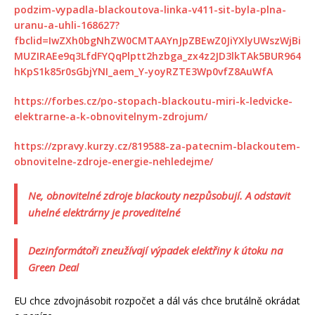
podzim-vypadla-blackoutova-linka-v411-sit-byla-plna-
uranu-a-uhli-168627?
fbclid=IwZXh0bgNhZW0CMTAAYnJpZBEwZ0JiYXlyUWszWjBi
MUZIRAEe9q3LfdFYQqPlptt2hzbga_zx4z2JD3lkTAk5BUR964
hKpS1k85r0sGbjYNI_aem_Y-yoyRZTE3Wp0vfZ8AuWfA
https://forbes.cz/po-stopach-blackoutu-miri-k-ledvicke-
elektrarne-a-k-obnovitelnym-zdrojum/
https://zpravy.kurzy.cz/819588-za-patecnim-blackoutem-
obnovitelne-zdroje-energie-nehledejme/
Ne, obnovitelné zdroje blackouty nezpůsobují. A odstavit
uhelné elektrárny je proveditelné
Dezinformátoři zneužívají výpadek elektřiny k útoku na
Green Deal
EU chce zdvojnásobit rozpočet a dál vás chce brutálně okrádat