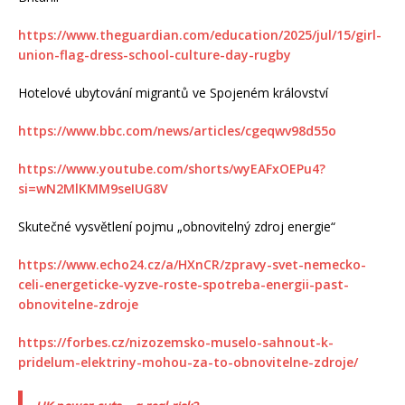
https://www.theguardian.com/education/2025/jul/15/girl-
union-flag-dress-school-culture-day-rugby
Hotelové ubytování migrantů ve Spojeném království
https://www.bbc.com/news/articles/cgeqwv98d55o
https://www.youtube.com/shorts/wyEAFxOEPu4?
si=wN2MlKMM9seIUG8V
Skutečné vysvětlení pojmu „obnovitelný zdroj energie“
https://www.echo24.cz/a/HXnCR/zpravy-svet-nemecko-
celi-energeticke-vyzve-roste-spotreba-energii-past-
obnovitelne-zdroje
https://forbes.cz/nizozemsko-muselo-sahnout-k-
pridelum-elektriny-mohou-za-to-obnovitelne-zdroje/