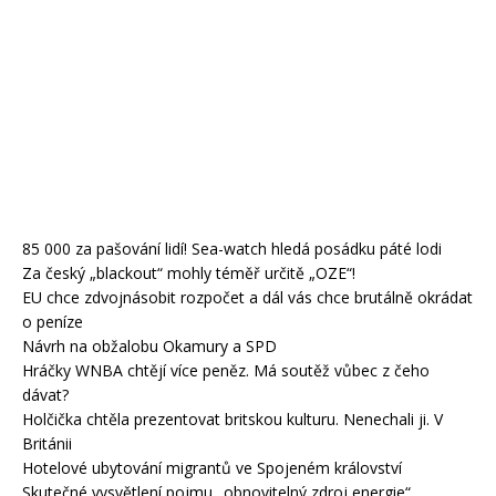
85 000 za pašování lidí! Sea-watch hledá posádku páté lodi
Za český „blackout“ mohly téměř určitě „OZE“!
EU chce zdvojnásobit rozpočet a dál vás chce brutálně okrádat
o peníze
Návrh na obžalobu Okamury a SPD
Hráčky WNBA chtějí více peněz. Má soutěž vůbec z čeho
dávat?
Holčička chtěla prezentovat britskou kulturu. Nenechali ji. V
Británii
Hotelové ubytování migrantů ve Spojeném království
Skutečné vysvětlení pojmu „obnovitelný zdroj energie“