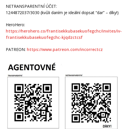
NETRANSPARENTNÍ ÚČET:
1244872037/3030 (kvůli daním je ideální dopsat “dar” – díky!)
HeroHero:
https://herohero.co/frantisekkubasekuofegchc/invites/iv-
frantisekkubasekuofegchc-kjqdzctcsf
PATREON:
https://www.patreon.com/incorrectcz