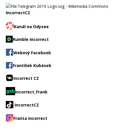
IncorrectCZ
Kanál na Odysee
Rumble Incorrect
Webový Facebook
František Kubásek
Incorrect CZ
Incorrect_Frank
IncorrectCZ
Franta incorrect