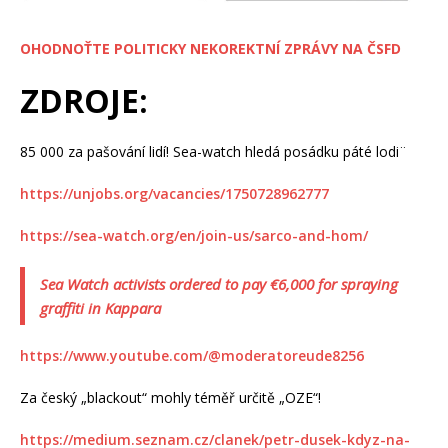
OHODNOŤTE POLITICKY NEKOREKTNÍ ZPRÁVY NA ČSFD
ZDROJE:
85 000 za pašování lidí! Sea-watch hledá posádku páté lodi¨
https://unjobs.org/vacancies/1750728962777
https://sea-watch.org/en/join-us/sarco-and-hom/
Sea Watch activists ordered to pay €6,000 for spraying
graffiti in Kappara
https://www.youtube.com/@moderatoreude8256
Za český „blackout“ mohly téměř určitě „OZE“!
https://medium.seznam.cz/clanek/petr-dusek-kdyz-na-