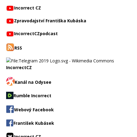
Incorrect CZ
Zpravodajství Františka Kubáska
IncorrectCZpodcast
RSS
IncorrectCZ
Kanál na Odysee
Rumble Incorrect
Webový Facebook
František Kubásek
Incorrect CZ