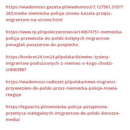
https://wiadomosci.gazeta.pl/wiadomosci/7,127561,31077
263,media-niemiecka-policja-znowu-kazala-przejsc-
migrantom-na-strone.html
https://www.rp.pl/spoleczenstwo/art40674751-niemiecka-
policja-przewiozla-do-polski-kolejnych-migrantow-
ponaglali-pasazerow-do-pospiechu
https://konkret24.tvn24.pl/polska/dziewiec-tysiecy-
migrantow-podrzuconych-z-niemiec-o-kogo-chodzi-
st8403987
https://wiadomosci.radiozet.pl/polska/news-migranci-
przywiezieni-do-polski-przez-niemiecka-policje-mswia-
reaguje
https://legaartis.pl/niemiecka-policja-potajemnie-
przemyca-nielegalnych-imigrantow-do-polski-donosza-
media/