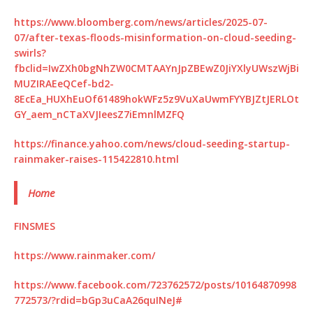
https://www.bloomberg.com/news/articles/2025-07-
07/after-texas-floods-misinformation-on-cloud-seeding-
swirls?
fbclid=IwZXh0bgNhZW0CMTAAYnJpZBEwZ0JiYXlyUWszWjBi
MUZIRAEeQCef-bd2-
8EcEa_HUXhEuOf61489hokWFz5z9VuXaUwmFYYBJZtJERLOt
GY_aem_nCTaXVJIeesZ7iEmnlMZFQ
https://finance.yahoo.com/news/cloud-seeding-startup-
rainmaker-raises-115422810.html
Home
FINSMES
https://www.rainmaker.com/
https://www.facebook.com/723762572/posts/10164870998
772573/?rdid=bGp3uCaA26quINeJ#