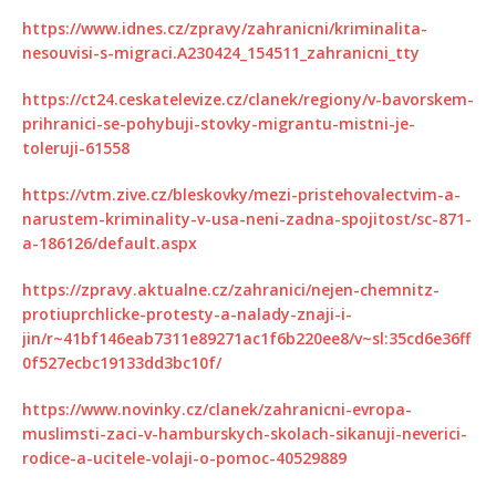
https://www.idnes.cz/zpravy/zahranicni/kriminalita-
nesouvisi-s-migraci.A230424_154511_zahranicni_tty
https://ct24.ceskatelevize.cz/clanek/regiony/v-bavorskem-
prihranici-se-pohybuji-stovky-migrantu-mistni-je-
toleruji-61558
https://vtm.zive.cz/bleskovky/mezi-pristehovalectvim-a-
narustem-kriminality-v-usa-neni-zadna-spojitost/sc-871-
a-186126/default.aspx
https://zpravy.aktualne.cz/zahranici/nejen-chemnitz-
protiuprchlicke-protesty-a-nalady-znaji-i-
jin/r~41bf146eab7311e89271ac1f6b220ee8/v~sl:35cd6e36ff
0f527ecbc19133dd3bc10f/
https://www.novinky.cz/clanek/zahranicni-evropa-
muslimsti-zaci-v-hamburskych-skolach-sikanuji-neverici-
rodice-a-ucitele-volaji-o-pomoc-40529889