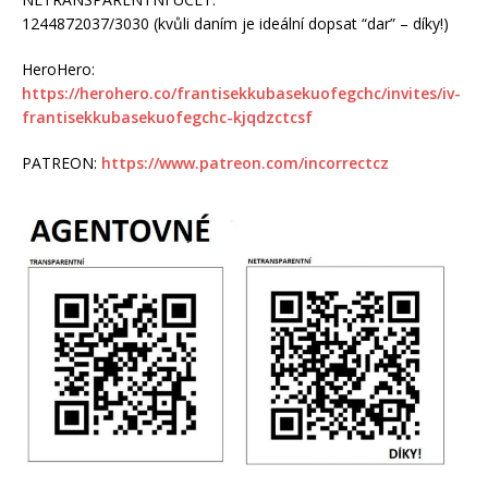
1244872037/3030 (kvůli daním je ideální dopsat “dar” – díky!)
HeroHero:
https://herohero.co/frantisekkubasekuofegchc/invites/iv-
frantisekkubasekuofegchc-kjqdzctcsf
PATREON:
https://www.patreon.com/incorrectcz