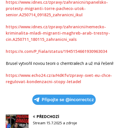
https://www.idnes.cz/zpravy/zahranicni/spanelsko-
protesty-migranti-torre-pacheco-utok-
senior.A250714_091825_zahranicni_ikul
https://www.idnes.cz/zpravy/zahranicni/nemecko-
kriminalita-mladi-migranti-maghreb-arab-trestny-
cin.A250711_180115_zahranicni_vals
https://x.com/P_Fiala/status/1945154661930963034
Brusel vytvořil novou teorii o chemtrailech a už má řešení!
https://www.echo24.cz/a/HdKfv/zpravy-svet-eu-chce-
regulovat-kondenzacni-stopy-letadel
Připojte se @incorrectcz
PŘEDCHOZÍ
Stream 15.7.2025 a zdroje