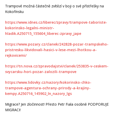
Trampové možná částečně zvítězí v boji o své přístřešky na
Kokořínsku
https://www.idnes.cz/liberec/zpravy/trampove-taboriste-
kokorinsko-legalni-ministr-
hladik.A250715_155604_liberec-zpravy_jape
https://www.pozary.cz/clanek/242828-pozar-trampskeho-
pristresku-likvidovali-hasici-v-lese-mezi-lhotkou-a-
rejkovicemi/
https://tn.nova.cz/zpravodajstvi/clanek/253835-v-ceskem-
svycarsku-hori-pozar-zalozili-trampove
https://www.lidovky.cz/nazory/kokorinsko-chko-
trampove-agentura-ochrany-prirody-a-krajiny-
kempy.A250716_145902_ln_nazory_lgs
Migrace? Jen zločinnost! Přesto Petr Fiala osobně PODPORUJE
MIGRACI!