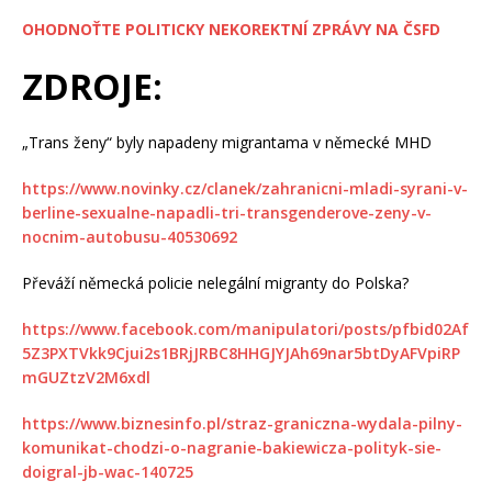
OHODNOŤTE POLITICKY NEKOREKTNÍ ZPRÁVY NA ČSFD
ZDROJE:
„Trans ženy“ byly napadeny migrantama v německé MHD
https://www.novinky.cz/clanek/zahranicni-mladi-syrani-v-
berline-sexualne-napadli-tri-transgenderove-zeny-v-
nocnim-autobusu-40530692
Převáží německá policie nelegální migranty do Polska?
https://www.facebook.com/manipulatori/posts/pfbid02Af
5Z3PXTVkk9Cjui2s1BRjJRBC8HHGJYJAh69nar5btDyAFVpiRP
mGUZtzV2M6xdl
https://www.biznesinfo.pl/straz-graniczna-wydala-pilny-
komunikat-chodzi-o-nagranie-bakiewicza-polityk-sie-
doigral-jb-wac-140725