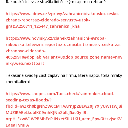
Rakouská televize strašila lidi českým rájem na zbraně
https://www.idnes.cz/zpravy/zahranicni/rakousko-cesko-
zbrane-reportaz-eldorado-servustv-utok-
graz.A250711_125447_zahranicni_kha
https://www.novinky.cz/clanek/zahranicni-evropa-
rakouska-televizni-reportaz-oznacila-trznice-v-cesku-za-
zbranove-eldorado-
40529910#dop_ab_variant=0&dop_source_zone_name=nov
inky.web.nexttoart
Texasané svádějí část záplav na firmu, která napouštěla mraky
chemikáliemi
https://www.snopes.com/fact-check/rainmaker-cloud-
seeding-texas-floods/?
fbclid=IwZXh0bgNhZW0CMTAAYnJpZBEwZ0JiYXlyUWszWjBi
MUZIRAEeLkqblKC9mhKJNaZblLJ5xcGyilB–
nrpHLFzwW1WPBMbEeR1NxetSIIU1KU_aem_EpwGitzvJsqKV
EaeaTvmFA