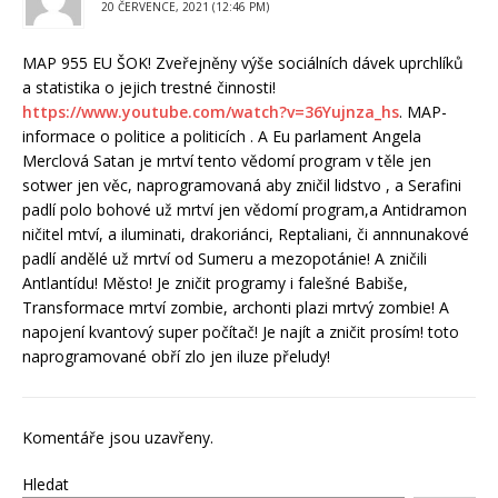
20 ČERVENCE, 2021 (12:46 PM)
MAP 955 EU ŠOK! Zveřejněny výše sociálních dávek uprchlíků
a statistika o jejich trestné činnosti!
https://www.youtube.com/watch?v=36Yujnza_hs
. MAP-
informace o politice a politicích . A Eu parlament Angela
Merclová Satan je mrtví tento vědomí program v těle jen
sotwer jen věc, naprogramovaná aby zničil lidstvo , a Serafini
padlí polo bohové už mrtví jen vědomí program,a Antidramon
ničitel mtví, a iluminati, drakoriánci, Reptaliani, či annnunakové
padlí andělé už mrtví od Sumeru a mezopotánie! A zničili
Antlantídu! Město! Je zničit programy i falešné Babiše,
Transformace mrtví zombie, archonti plazi mrtvý zombie! A
napojení kvantový super počítač! Je najít a zničit prosím! toto
naprogramované obří zlo jen iluze přeludy!
Komentáře jsou uzavřeny.
Hledat