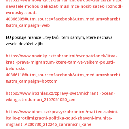
navatele-mohou-zakazat-muslimce-nosit-satek-rozhodl-
evropsky-soud-
40366305#utm_source=facebook&utm_medium=sharebt
&utm_campaign=web
EU posiluje hranice Litvy kvůli těm samým, které nechává
vesele dovážet z jihu
https://www.novinky.cz/zahranicni/evropa/clanek/litva-
krati-prava-migrantum-ktere-tam-ve-velkem-pousti-
belorusko-
40366118#utm_source=facebook&utm_medium=sharebt
&utm_campaign=bottom
https://www.irozhlas.cz/zpravy-svet/michranti-ocean-
viking-stredomori_2107051050_cen
https://www.idnes.cz/zpravy/zahranicni/matteo-salvini-
italie-protiimigracni-politika-soud-zbaveni-imunita-
migranti.A200730_212246_zahranicni_kane