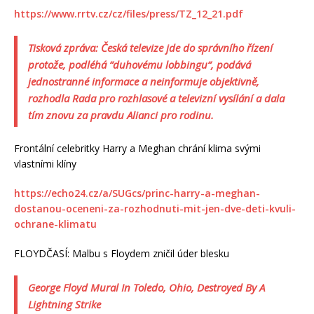
https://www.rrtv.cz/cz/files/press/TZ_12_21.pdf
Tisková zpráva: Česká televize jde do správního řízení
protože, podléhá “duhovému lobbingu“, podává
jednostranné informace a neinformuje objektivně,
rozhodla Rada pro rozhlasové a televizní vysílání a dala
tím znovu za pravdu Alianci pro rodinu.
Frontální celebritky Harry a Meghan chrání klima svými
vlastními klíny
https://echo24.cz/a/SUGcs/princ-harry-a-meghan-
dostanou-oceneni-za-rozhodnuti-mit-jen-dve-deti-kvuli-
ochrane-klimatu
FLOYDČASÍ: Malbu s Floydem zničil úder blesku
George Floyd Mural In Toledo, Ohio, Destroyed By A
Lightning Strike