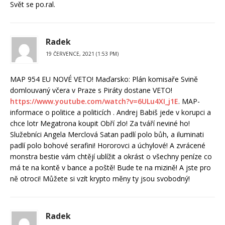
Svět se po.ral.
Radek
19 ČERVENCE, 2021 (1:53 PM)
MAP 954 EU NOVÉ VETO! Maďarsko: Plán komisaře Svině
domlouvaný včera v Praze s Piráty dostane VETO!
https://www.youtube.com/watch?v=6ULu4XI_j1E
. MAP-
informace o politice a politicích . Andrej Babiš jede v korupci a
chce lotr Megatrona koupit Obří zlo! Za tváří neviné ho!
Služebníci Angela Merclová Satan padlí polo bůh, a iluminati
padlí polo bohové serafini! Hororovci a úchylové! A zvrácené
monstra bestie vám chtějí ublížit a okrást o všechny peníze co
má te na kontě v bance a poště! Bude te na mizině! A jste pro
ně otroci! Můžete si vzít krypto měny ty jsou svobodný!
Radek