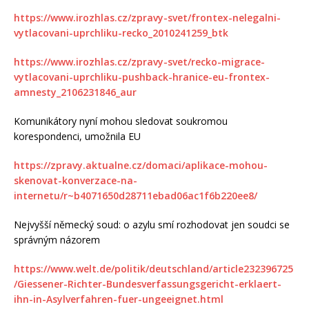
https://www.irozhlas.cz/zpravy-svet/frontex-nelegalni-
vytlacovani-uprchliku-recko_2010241259_btk
https://www.irozhlas.cz/zpravy-svet/recko-migrace-
vytlacovani-uprchliku-pushback-hranice-eu-frontex-
amnesty_2106231846_aur
Komunikátory nyní mohou sledovat soukromou
korespondenci, umožnila EU
https://zpravy.aktualne.cz/domaci/aplikace-mohou-
skenovat-konverzace-na-
internetu/r~b4071650d28711ebad06ac1f6b220ee8/
Nejvyšší německý soud: o azylu smí rozhodovat jen soudci se
správným názorem
https://www.welt.de/politik/deutschland/article232396725
/Giessener-Richter-Bundesverfassungsgericht-erklaert-
ihn-in-Asylverfahren-fuer-ungeeignet.html