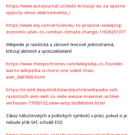
https://www.autojournal.cz/vedci-kritizuji-eu-za-spatne-
vypocty-emisi-elektromobilu_/
https://www.wsj.com/articles/eu-to-propose-sweeping-
economic-plan-to-combat-climate-change-11626251377
Wikipedie je rasistická a zároveň levicově jednostranná,
kritizují aktivisté a spoluzakladatel
https://www.theepochtimes.com/wikipedia-co-founder-
warns-wikipedia-is-more-one-sided-than-
ever_3887650.html
https://m.bild.de/politik/inland/politik/wikipedia-soll-
rassistisch-sein-weil-zu-viele-weisse-maenner-artikel-
verfassen-77050152,view=amp.bildMobile.html
Zákaz náboženských a politických symbolů v práci, pokud si je
nebude přát šéf, schválil ESD
https://www.novinky.cz/zahranicni/evropa/clanek/zamest