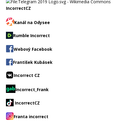
IncorrectCZ
Kanál na Odysee
Rumble Incorrect
Webový Facebook
František Kubásek
Incorrect CZ
Incorrect_Frank
IncorrectCZ
Franta incorrect