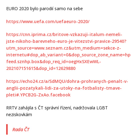
EURO 2020 bylo parodií samo na sebe
https://www.uefa.com/uefaeuro-2020/
https://cnn.iprima.cz/britove-vzkazuji-italum-nemeli-
jste-nikoho-barevneho-euro-je-vitezstvi-pravice-29540?
utm_source=www.seznam.cz&utm_medium=sekce-z-
internetu#dop_ab_variant=0&dop_source_zone_name=hp
feed.sznhp.box&dop_req_id=oegHxSXEwWL-
202107151615&dop_id=12629880
https://echo24.cz/a/SdMQU/dohra-prohranych-penalt-v-
anglii-pozatykali-lidi-za-utoky-na-fotbalisty-tmave-
pleti#.YPCB2G-ZxAo.facebook
RRTV zahájila s ČT správní řízení, nadržovala LGBT
neziskovkám
Rada ČT