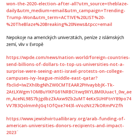
won-the-2020-election-after-all?utm_source=theblaze-
daily&utm_medium=email&utm_campaign=Trending-
Trump-Won&utm_term=ACTIVE%20LIST%20-
%20TheBlaze%20Breaking%20News&tpcc=email
Nepokoje na amerických univerzitách, peníze z islámských
zemí, vliv v Evropě
https://wpde.com/news/nation-world/foreign-countries-
send-billions-of-dollars-to-top-us-universities-not-a-
surprise-were-seeing-anti-israel-protests-on-college-
campuses-ivy-league-middle-east-qatar?
fbclid=IwZXh0bgNhZW0CMTEAAR2PHvaybbJK-Tk-
2AtLXWgm1OMBuYIKFG61NRBCltwq9XYL8M0Uuac1_0w_ae
m_AceNL98S7bJgdbzZkAxw9Zb2uMT4eKxSUHIFtnY89po74
VV7B3QolmmhJGq1OfQxe7443l-vVozNt27kORmPVZfh
https://www.jewishvirtuallibrary.org/arab-funding-of-
american-universities-donors-recipients-and-impact-
2023¨