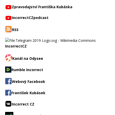
Zpravodajství Františka Kubáska
IncorrectCZpodcast
RSS
IncorrectCZ
Kanál na Odysee
Rumble Incorrect
Webový Facebook
František Kubásek
Incorrect CZ