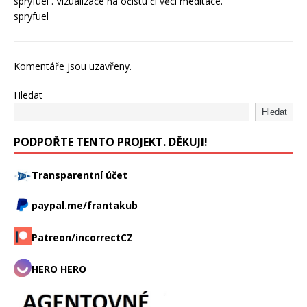
spryfuel . Vizualizace na očistu či věci meditace.
spryfuel
Komentáře jsou uzavřeny.
Hledat
Hledat
PODPOŘTE TENTO PROJEKT. DĚKUJI!
Transparentní účet
paypal.me/frantakub
Patreon/incorrectCZ
HERO HERO