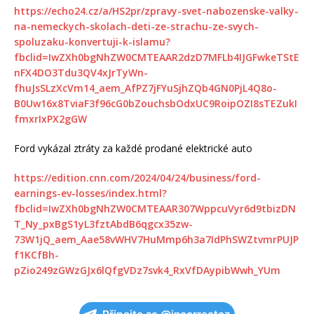
https://echo24.cz/a/HS2pr/zpravy-svet-nabozenske-valky-
na-nemeckych-skolach-deti-ze-strachu-ze-svych-
spoluzaku-konvertuji-k-islamu?
fbclid=IwZXh0bgNhZW0CMTEAAR2dzD7MFLb4IJGFwkeTStE
nFX4DO3Tdu3QV4xJrTyWn-
fhuJsSLzXcVm14_aem_AfPZ7jFYuSjhZQb4GN0PjL4Q8o-
B0Uw16x8TviaF3f96cG0bZouchsbOdxUC9RoipOZI8sTEZukI
fmxrIxPX2gGW
Ford vykázal ztráty za každé prodané elektrické auto
https://edition.cnn.com/2024/04/24/business/ford-
earnings-ev-losses/index.html?
fbclid=IwZXh0bgNhZW0CMTEAAR307WppcuVyr6d9tbizDN
T_Ny_pxBgS1yL3fztAbdB6qgcx35zw-
73W1jQ_aem_Aae58vWHV7HuMmp6h3a7IdPhSWZtvmrPUJP
f1KCfBh-
pZio249zGWzGJx6lQfgVDz7svk4_RxVfDAypibWwh_YUm