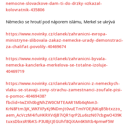
nemocne-slovackove-dam-ti-do-drzky-vzkazal-
kolovratnik-435806
Německo se hroutí pod náporem islámu, Merkel se ukrývá
https://www.novinky.cz/clanek/zahranicni-evropa-
ministryne-slibovala-zakaz-nemecke-urady-demonstraci-
za-chalifat-povolily-40469674
https://www.novinky.cz/clanek/zahranicni-byvala-
nemecka-kanclerka-merkelova-se-totalne-izoluje-
40469719
https://www.novinky.cz/clanek/zahranicni-z-nemeckych-
vlaku-se-stavaji-zony-strachu-zamestnanci-zoufale-pisi-
o-pomoc-40469438?
fbclid=IwZXh0bgNhZW0CMTEAAR1Mb6qNvn3-
KrN8Ftm3jK_WKFXFyKj9NDmJt0vuETmIYOEJNKqB5btxzzo_
aem_AcVczM4ifuHKRXVdjB7iQR1qrP2Lu6szN07cbgwO439K
tuxsDbxsR9bKS-P3UBjtJEGUhf8QiXAn6KMtb4pmwF5W