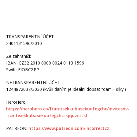
TRANSPARENTNÍ ÚČET:
2401131596/2010
Ze zahraničí:
IBAN: CZ32 2010 0000 0024 0113 1596
Swift: FIOBCZPP
NETRANSPARENTNÍ ÚČET:
1244872037/3030 (kvůli daním je ideální dopsat “dar” – díky!)
HeroHero:
https://herohero.co/frantisekkubasekuofegchc/invites/iv-
frantisekkubasekuofegchc-kjqdzctcsf
PATREON:
https://www.patreon.com/incorrectcz