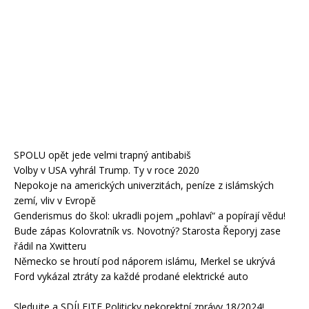
SPOLU opět jede velmi trapný antibabiš
Volby v USA vyhrál Trump. Ty v roce 2020
Nepokoje na amerických univerzitách, peníze z islámských
zemí, vliv v Evropě
Genderismus do škol: ukradli pojem „pohlaví“ a popírají vědu!
Bude zápas Kolovratník vs. Novotný? Starosta Řeporyj zase
řádil na Xwitteru
Německo se hroutí pod náporem islámu, Merkel se ukrývá
Ford vykázal ztráty za každé prodané elektrické auto
Sledujte a SDÍLEJTE Politicky nekorektní zprávy 18/2024!