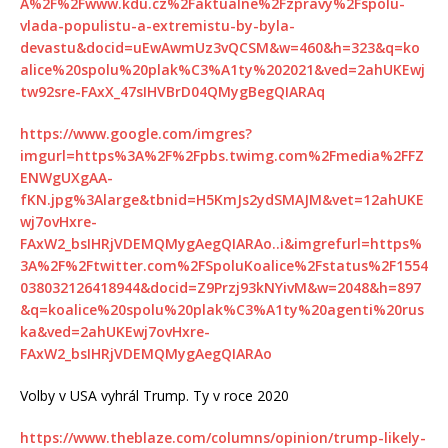
A%2F%2Fwww.kdu.cz%2Faktualne%2Fzpravy%2Fspolu-
vlada-populistu-a-extremistu-by-byla-
devastu&docid=uEwAwmUz3vQCSM&w=460&h=323&q=ko
alice%20spolu%20plak%C3%A1ty%202021&ved=2ahUKEwj
tw92sre-FAxX_47sIHVBrD04QMygBegQIARAq
https://www.google.com/imgres?
imgurl=https%3A%2F%2Fpbs.twimg.com%2Fmedia%2FFZ
ENWgUXgAA-
fKN.jpg%3Alarge&tbnid=H5KmJs2ydSMAJM&vet=12ahUKE
wj7ovHxre-
FAxW2_bsIHRjVDEMQMygAegQIARAo..i&imgrefurl=https%
3A%2F%2Ftwitter.com%2FSpoluKoalice%2Fstatus%2F1554
038032126418944&docid=Z9Przj93kNYivM&w=2048&h=897
&q=koalice%20spolu%20plak%C3%A1ty%20agenti%20rus
ka&ved=2ahUKEwj7ovHxre-
FAxW2_bsIHRjVDEMQMygAegQIARAo
Volby v USA vyhrál Trump. Ty v roce 2020
https://www.theblaze.com/columns/opinion/trump-likely-