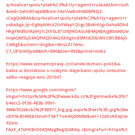
q=koalice+spolu+plak%C3%A1ty+agenti+ruska&tbm=isch
&ved=2ahUKEwje86bsre-FAxVvwbsIHd0iBPkQ2-
cCegQIABAA&oq=koalice+spolu+plak%C3%A1ty+agenti+r
uska&gs_lp=EgNpbWciI2tvYWxpY2Ugc3BvbHUgcGxha8Ohd
HkgYWdlbnRpIHJ1c2thSL8TUI8JWOAScAB4AJABAJgBb6ABzw
mqAQM5LjS4AQPIAQD4AQGKAgtnd3Mtd2l6LWltZ8ICBBAjG
CeIBgE&sclient=img&ei=WrszZt7eHu-
C7_UP3cWQyA8&bih=890&biw=992&prmd=invbz
https://www.seznamzpravy.cz/clanek/domaci-politika-
babis-a-dostalova-s-ruskymi-vlajeckami-spolu-zneuziva-
valku-reaguje-ano-251047
https://www.google.com/imgres?
imgurl=https%3A%2F%2Fwww.kdu.cz%2Fgetmedia%2Fb7
b4ecc2-0f36-483b-9991-
986b552ebcb2%2F48971_big.jpg.aspx%3Fext%3D.jpg%26w
idth%3D460&tbnid=F3ATToA4XjbbMM&vet=12ahUKEwjtw
92sre-
FAxX_47sIHVBrD04QMygBegQIARAq..i&imgrefurl=https%3