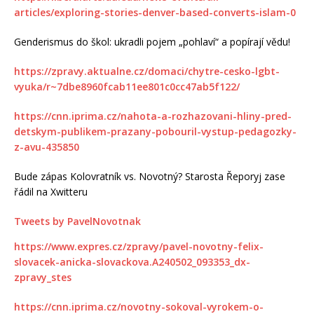
articles/exploring-stories-denver-based-converts-islam-0
Genderismus do škol: ukradli pojem „pohlaví“ a popírají vědu!
https://zpravy.aktualne.cz/domaci/chytre-cesko-lgbt-
vyuka/r~7dbe8960fcab11ee801c0cc47ab5f122/
https://cnn.iprima.cz/nahota-a-rozhazovani-hliny-pred-
detskym-publikem-prazany-pobouril-vystup-pedagozky-
z-avu-435850
Bude zápas Kolovratník vs. Novotný? Starosta Řeporyj zase
řádil na Xwitteru
Tweets by PavelNovotnak
https://www.expres.cz/zpravy/pavel-novotny-felix-
slovacek-anicka-slovackova.A240502_093353_dx-
zpravy_stes
https://cnn.iprima.cz/novotny-sokoval-vyrokem-o-