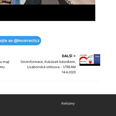
pojte se @incorrectcz
DALŠÍ
u mají
Dezinformace, Kubásek básníkem,
ámu
Lisabonská smlouva – STREAM
14.4.2020
Reklamy