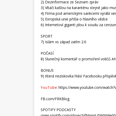
2) Dezinformace ze Seznam zpráv
3) Vítači kašlou na karanténu stejně jako mu
4) Firma pod americkými sankcemi vyrábí ven
5) Evropská unie přišla o hlavního vědce
6) Internetoví giganti jdou k soudu za cenzur
SPORT
7) Islám vs západ zatím 2:0
POČASÍ
8) Slunečný komentář o promoření voličů A
BONUS
9) Která neziskovka hlásí Facebooku příspě
YouTube
: https://www.youtube.com/watch
FB.com/FRKBlog
SPOTIFY PODCASTY
open.spotify.com/show/3jfNmprU5WNMe0