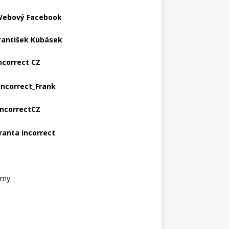
ebový Facebook
rantišek Kubásek
ncorrect CZ
Incorrect_Frank
IncorrectCZ
ranta incorrect
amy