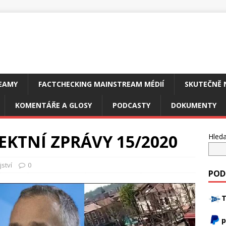
EAMY
FACTCHECKING MAINSTREAM MÉDIÍ
SKUTEČNĚ 
KOMENTÁŘE A GLOSY
PODCASTY
DOKUMENTY
EKTNÍ ZPRÁVY 15/2020
Hleda
ství
0
POD
T
p