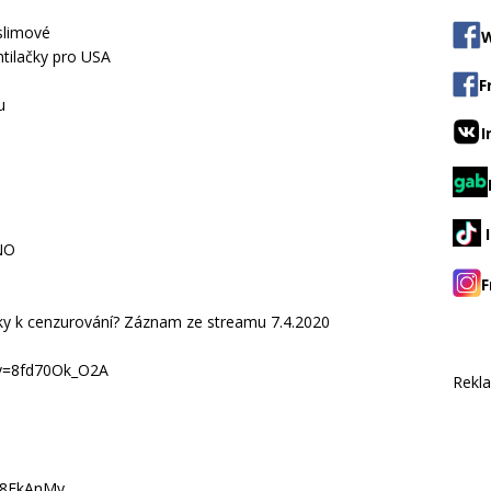
slimové
W
tilačky pro USA
F
u
I
NO
F
vky k cenzurování? Záznam ze streamu 7.4.2020
?v=8fd70Ok_O2A
Rekl
08EkAnMy