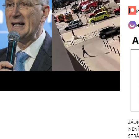
P
H
ŽÁDN
NENÍ
STRÁ