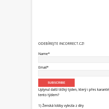
ODEBÍREJTE INCORRECT.CZ!
Name*
Email*
Uplynul další těžký týden, který i přes kara
tento týdem?
1) Ženská lobby vylezla z díry