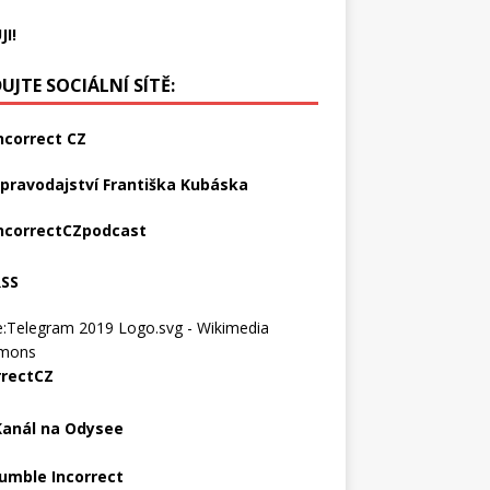
JI!
UJTE SOCIÁLNÍ SÍTĚ:
ncorrect CZ
pravodajství Františka Kubáska
ncorrectCZpodcast
RSS
rrectCZ
Kanál na Odysee
umble Incorrect