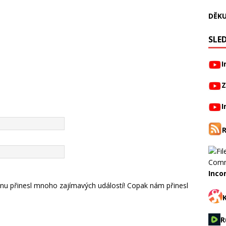
DĚKU
SLED
I
Z
I
Inco
nténu přinesl mnoho zajímavých událostí! Copak nám přinesl
R