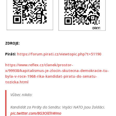
ZDROJE:
Piráti
:
https://forum.pirati.cz/viewtopic.php?t=51190
https://www.reflex.cz/clanek/prostor-
x/99938/kapitalismus-je-zlocin-skutecna-demokracie-tu-
byla-v-roce-1968-rika-kandidat-piratu-do-senatu-
tozicka.html
Vůbec nikdo:
Kandidát za Piráty do Senátu: Vojáci NATO jsou žoldáci.
pic.twitter.com/8G3OlEhWmo