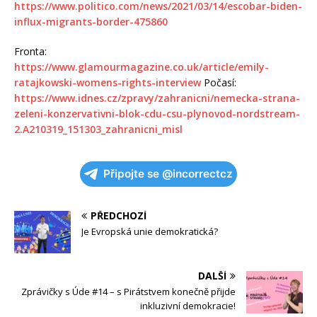
https://www.politico.com/news/2021/03/14/escobar-biden-
influx-migrants-border-475860
Fronta:
https://www.glamourmagazine.co.uk/article/emily-
ratajkowski-womens-rights-interview
Počasí:
https://www.idnes.cz/zpravy/zahranicni/nemecka-strana-
zeleni-konzervativni-blok-cdu-csu-plynovod-nordstream-
2.A210319_151303_zahranicni_misl
Připojte se @incorrectcz
PŘEDCHOZÍ
Je Evropská unie demokratická?
DALŠÍ
Zprávičky s Úde #14 – s Pirátstvem konečně přijde
inkluzivní demokracie!