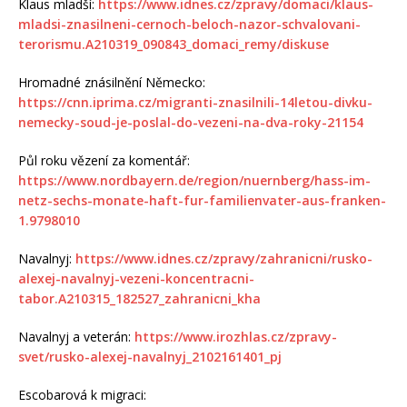
Klaus mladší:
https://www.idnes.cz/zpravy/domaci/klaus-
mladsi-znasilneni-cernoch-beloch-nazor-schvalovani-
terorismu.A210319_090843_domaci_remy/diskuse
Hromadné znásilnění Německo:
https://cnn.iprima.cz/migranti-znasilnili-14letou-divku-
nemecky-soud-je-poslal-do-vezeni-na-dva-roky-21154
Půl roku vězení za komentář:
https://www.nordbayern.de/region/nuernberg/hass-im-
netz-sechs-monate-haft-fur-familienvater-aus-franken-
1.9798010
Navalnyj:
https://www.idnes.cz/zpravy/zahranicni/rusko-
alexej-navalnyj-vezeni-koncentracni-
tabor.A210315_182527_zahranicni_kha
Navalnyj a veterán:
https://www.irozhlas.cz/zpravy-
svet/rusko-alexej-navalnyj_2102161401_pj
Escobarová k migraci: