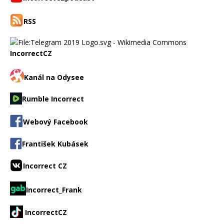
RSS
IncorrectCZ
Kanál na Odysee
Rumble Incorrect
Webový Facebook
František Kubásek
Incorrect CZ
Incorrect_Frank
IncorrectCZ