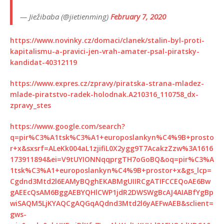
— Jiežibaba (@jietienming)
February 7, 2020
https://www.novinky.cz/domaci/clanek/stalin-byl-proti-
kapitalismu-a-pravici-jen-vrah-amater-psal-piratsky-
kandidat-40312119
https://www.expres.cz/zpravy/piratska-strana-mladez-
mlade-piratstvo-radek-holodnak.A210316_110758_dx-
zpravy_stes
https://www.google.com/search?
q=pir%C3%A1tsk%C3%A1+europoslankyn%C4%9B+prosto
r+x&sxsrf=ALeKk004aL1zjifiL0X2ygg9T7AcakzZzw%3A1616
173911894&ei=V9tUYIONNqqprgTH7oGoBQ&oq=pir%C3%A
1tsk%C3%A1+europoslankyn%C4%9B+prostor+x&gs_lcp=
Cgdnd3Mtd2l6EAMyBQghEKABMgUIIRCgATIFCCEQoAE6Bw
gAEEcQsAM6BggAEBYQHlCWP1jdR2DWSWgBcAJ4AIABfYgBp
wiSAQM5LjKYAQCgAQGqAQdnd3Mtd2l6yAEFwAEB&sclient=
gws-