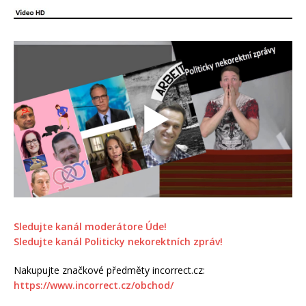
Sledujte kanál moderátore Úde!
Sledujte kanál Politicky nekorektních zpráv!
Nakupujte značkové předměty incorrect.cz:
https://www.incorrect.cz/obchod/