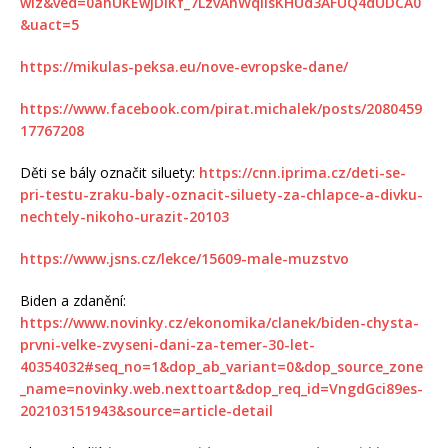
wiz&ved=0ahUKEwjDlKf_7LzvAhWqlIsKHUd3AFUQ4dUDCA0
&uact=5
https://mikulas-peksa.eu/nove-evropske-dane/
https://www.facebook.com/pirat.michalek/posts/2080459
17767208
Děti se bály označit siluety:
https://cnn.iprima.cz/deti-se-
pri-testu-zraku-baly-oznacit-siluety-za-chlapce-a-divku-
nechtely-nikoho-urazit-20103
https://www.jsns.cz/lekce/15609-male-muzstvo
Biden a zdanění:
https://www.novinky.cz/ekonomika/clanek/biden-chysta-
prvni-velke-zvyseni-dani-za-temer-30-let-
40354032#seq_no=1&dop_ab_variant=0&dop_source_zone
_name=novinky.web.nexttoart&dop_req_id=VngdGci89es-
202103151943&source=article-detail