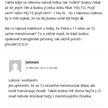
Takže když se někomu narodí holka, tak “rodiče” budou čekat
až do jejich 18ti a budou jí celou dobu říkat “HEJ TO, Pojď
sem!” nebo HEJ TE pojď sem? -> hej te… no s takovou rodinou
by si měl zvykat, že na něj budou volat lidi hejte 😀
Ale co taková maličkost u holky, že třeba v 11 nebo ve 12
začne menstruovat? To si vážně myslí, že když budou
opakovat transgender píčoviny, tak vážně poručí i
přírodě?:D:D:D
Jelineli
23 BŘEZNA, 2021 (2:00 PM)
Lubore, souhlasím.
Jen upřesním, že ve 12 nezačíná menstruovat dívka, ale
nově menstruuje člověk. Takže budou mít doma HejTe (:-D
snad nebude dostávat hejty ) menstruujícího člověka.