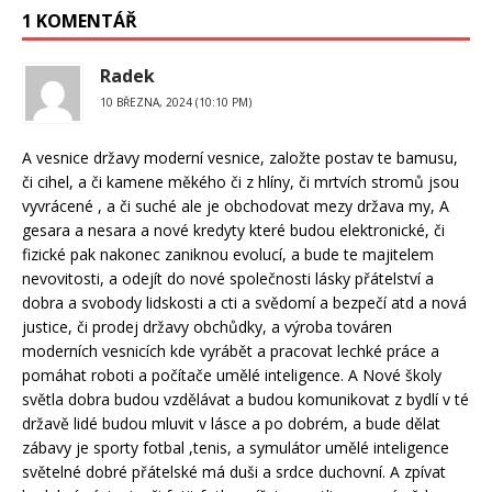
1 KOMENTÁŘ
Radek
10 BŘEZNA, 2024 (10:10 PM)
A vesnice državy moderní vesnice, založte postav te bamusu,
či cihel, a či kamene měkého či z hlíny, či mrtvích stromů jsou
vyvrácené , a či suché ale je obchodovat mezy država my, A
gesara a nesara a nové kredyty které budou elektronické, či
fizické pak nakonec zaniknou evolucí, a bude te majitelem
nevovitosti, a odejít do nové společnosti lásky přátelství a
dobra a svobody lidskosti a cti a svědomí a bezpečí atd a nová
justice, či prodej državy obchůdky, a výroba továren
moderních vesnicích kde vyrábět a pracovat lechké práce a
pomáhat roboti a počítače umělé inteligence. A Nové školy
světla dobra budou vzdělávat a budou komunikovat z bydlí v té
državě lidé budou mluvit v lásce a po dobrém, a bude dělat
zábavy je sporty fotbal ,tenis, a symulátor umělé inteligence
světelné dobré přátelské má duši a srdce duchovní. A zpívat