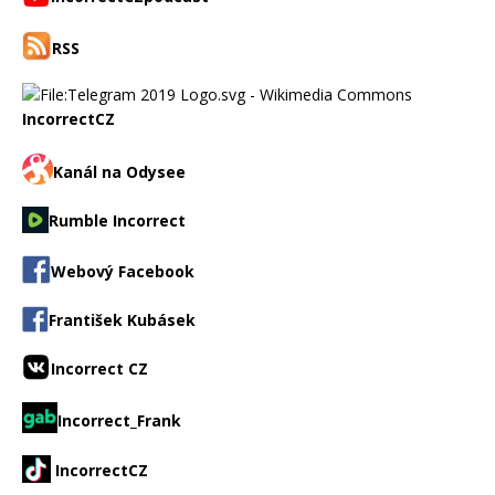
RSS
IncorrectCZ
Kanál na Odysee
Rumble Incorrect
Webový Facebook
František Kubásek
Incorrect CZ
Incorrect_Frank
IncorrectCZ