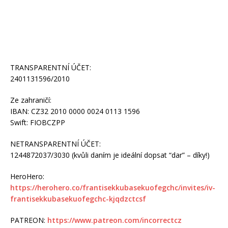
TRANSPARENTNÍ ÚČET:
2401131596/2010
Ze zahraničí:
IBAN: CZ32 2010 0000 0024 0113 1596
Swift: FIOBCZPP
NETRANSPARENTNÍ ÚČET:
1244872037/3030 (kvůli daním je ideální dopsat “dar” – díky!)
HeroHero:
https://herohero.co/frantisekkubasekuofegchc/invites/iv-
frantisekkubasekuofegchc-kjqdzctcsf
PATREON:
https://www.patreon.com/incorrectcz