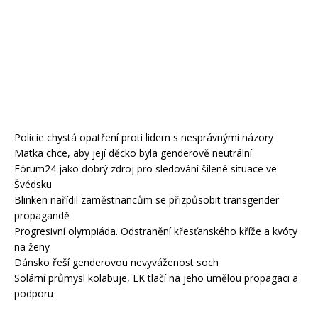
Policie chystá opatření proti lidem s nesprávnými názory
Matka chce, aby její děcko byla genderově neutrální
Fórum24 jako dobrý zdroj pro sledování šílené situace ve
Švédsku
Blinken nařídil zaměstnancům se přizpůsobit transgender
propagandě
Progresivní olympiáda. Odstranění křesťanského kříže a kvóty
na ženy
Dánsko řeší genderovou nevyváženost soch
Solární průmysl kolabuje, EK tlačí na jeho umělou propagaci a
podporu