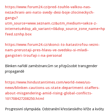
https://www.forum24.cz/pred-touhle-valkou-nas-
nezachrani-ani-nato-svedy-desi-boje-zlocineckych-
gangu?
utm_source=www.seznam.cz&utm_medium=sekce-z-
internetu#dop_ab_variant=0&dop_source_zone_name=hp
feed.sznhp.box
https://www.forum24.cz/skonci-to-katastrofou-vezni-
nam-prerustaji-pres-hlavu-ve-svedsku-si-mladi-
gangsteri-troufaji-i-na-personal
Blinken nařídil zaměstnancům se přizpůsobit transgender
propagandě
https://www.hindustantimes.com/world-news/us-
news/blinken-cautions-us-state-department-staffers-
about-misgendering-amid-rising-global-conflicts-
101708427208250.html
Progresivní olympiáda. Odstranění křesťanského kříže a kvóty