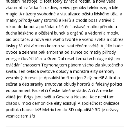
hudební nástroje, či fotit fotky zvířat a rostlin, a nová věda
zkoumat zvířatka či rostliny, a vívoj gentiky telekineze, a bílé
magie. A názory svobodné a vizualizace očistu lidského těla, a
matky přírody Gany stromů a keřů a chodit boss v trávě či
rukou dotknout a požádat očištění laskavě matku přírodu a
ducha lidského a očištění bunek a orgánů a vědomí a mozku
bio počítače, a nová víra všeho tvořitele všeho světla a dobrea
lásky přátelství mimo kosmo ve skutečném světě. A jídlo bude
ovoce a zelenina pak embraha od slunce od matky přírody
energie člověčí těla. a Gren Dal reset černá technlogie dýl jen
ovládání chaosem Tejmonajtem pánem všeho zla skutečného
světa. Ten ovládá světové obludy a monstra elity démony
vesmírný! A reset je Apsuldistán filmu jen 2 dýl horší! A tírat a
sežrat a děti siránky zmutovat obludy hororů či falešný politici
eu parlament Brusel či České falešné vládě. A či Americké
vládě jen Brigs jsou světla Gesara a Nesara. Kde není tam
chaos u moci démonické elity existují! A společnost civilizace
podfuk chaose lež! Metrix ten do 3D odpadiště 5D je državy
vesnice tam žít!