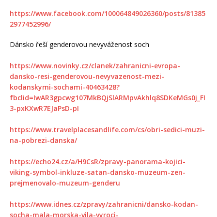
https://www.facebook.com/100064849026360/posts/81385
2977452996/
Dánsko řeší genderovou nevyváženost soch
https://www.novinky.cz/clanek/zahranicni-evropa-
dansko-resi-genderovou-nevyvazenost-mezi-
kodanskymi-sochami-40463428?
fbclid=IwAR3gpcwg107MkBQjSlARMpvAkhlq8SDKeMGs0j_FI
3-pxKXwR7EJaPsD-pI
https://www.travelplacesandlife.com/cs/obri-sedici-muzi-
na-pobrezi-danska/
https://echo24.cz/a/H9CsR/zpravy-panorama-kojici-
viking-symbol-inkluze-satan-dansko-muzeum-zen-
prejmenovalo-muzeum-genderu
https://www.idnes.cz/zpravy/zahranicni/dansko-kodan-
socha-mala-morska-vila-vyroci-