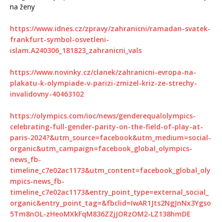
na ženy
https://www.idnes.cz/zpravy/zahranicni/ramadan-svatek-
frankfurt-symbol-osvetleni-
islam.A240306_181823_zahranicni_vals
https://www.novinky.cz/clanek/zahranicni-evropa-na-
plakatu-k-olympiade-v-parizi-zmizel-kriz-ze-strechy-
invalidovny-40463102
https://olympics.com/ioc/news/genderequalolympics-
celebrating-full-gender-parity-on-the-field-of-play-at-
paris-2024?&utm_source=facebook&utm_medium=social-
organic&utm_campaign=facebook_global_olympics-
news_fb-
timeline_c7e02ac1173&utm_content=facebook_global_oly
mpics-news_fb-
timeline_c7e02ac1173&entry_point_type=external_social_
organic&entry_point_tag=&fbclid=IwAR1Jts2NgJnNx3Ygso
5Tm8nOL-zHeoMXkFqM836ZZjJORzOM2-LZ138hmDE