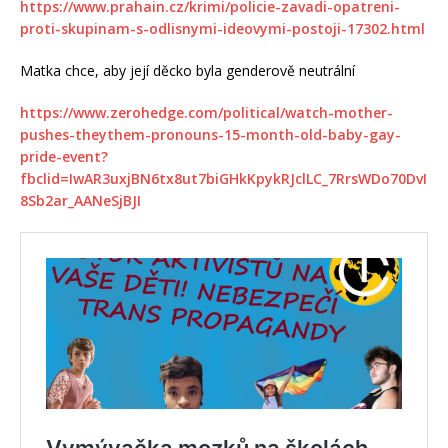
https://www.prahain.cz/krimi/policie-zavadi-opatreni-
proti-skupinam-s-odlisnymi-ideovymi-postoji-17302.html
Matka chce, aby její děcko byla genderově neutrální
https://www.zerohedge.com/political/watch-mother-
pushes-theythem-pronouns-15-month-old-baby-gay-
pride-event?
fbclid=IwAR3uxjBN6tx8ut7biGHkKpykRJclLC_7RrsWDo70DvI
8Sb2ar_AANeSjBJI