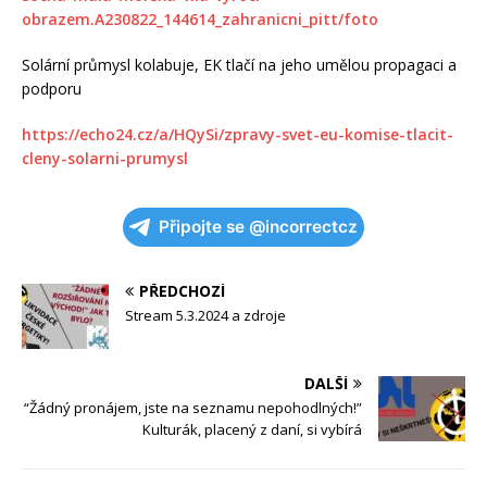
obrazem.A230822_144614_zahranicni_pitt/foto
Solární průmysl kolabuje, EK tlačí na jeho umělou propagaci a
podporu
https://echo24.cz/a/HQySi/zpravy-svet-eu-komise-tlacit-
cleny-solarni-prumysl
Připojte se @incorrectcz
PŘEDCHOZÍ
Stream 5.3.2024 a zdroje
DALŠÍ
“Žádný pronájem, jste na seznamu nepohodlných!”
Kulturák, placený z daní, si vybírá