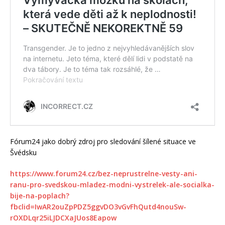
Fórum24 jako dobrý zdroj pro sledování šílené situace ve
Švédsku
https://www.forum24.cz/bez-neprustrelne-vesty-ani-
ranu-pro-svedskou-mladez-modni-vystrelek-ale-socialka-
bije-na-poplach?
fbclid=IwAR2ouZpPDZ5ggvDO3vGvFhQutd4nouSw-
rOXDLqr25iLJDCXaJUos8Eapow