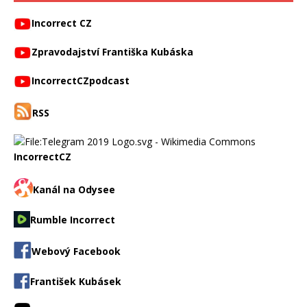
Incorrect CZ
Zpravodajství Františka Kubáska
IncorrectCZpodcast
RSS
IncorrectCZ
Kanál na Odysee
Rumble Incorrect
Webový Facebook
František Kubásek