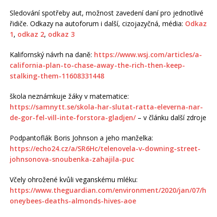
Sledování spotřeby aut, možnost zavedení daní pro jednotlivé
řidiče. Odkazy na autoforum i další, cizojazyčná, média:
Odkaz
1
,
odkaz 2
,
odkaz 3
Kalifornský návrh na daně:
https://www.wsj.com/articles/a-
california-plan-to-chase-away-the-rich-then-keep-
stalking-them-11608331448
škola neznámkuje žáky v matematice:
https://samnytt.se/skola-har-slutat-ratta-eleverna-nar-
de-gor-fel-vill-inte-forstora-gladjen/
– v článku další zdroje
Podpantoflák Boris Johnson a jeho manželka:
https://echo24.cz/a/SR6Hc/telenovela-v-downing-street-
johnsonova-snoubenka-zahajila-puc
Včely ohrožené kvůli veganskému mléku:
https://www.theguardian.com/environment/2020/jan/07/h
oneybees-deaths-almonds-hives-aoe