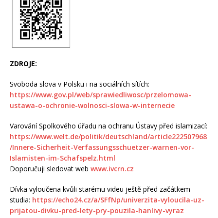
ZDROJE:
Svoboda slova v Polsku i na sociálních sítích:
https://www.gov.pl/web/sprawiedliwosc/przelomowa-
ustawa-o-ochronie-wolnosci-slowa-w-internecie
Varování Spolkového úřadu na ochranu Ústavy před islamizací:
https://www.welt.de/politik/deutschland/article222507968
/Innere-Sicherheit-Verfassungsschuetzer-warnen-vor-
Islamisten-im-Schafspelz.html
Doporučuji sledovat web
www.ivcrn.cz
Dívka vyloučena kvůli starému videu ještě před začátkem
studia:
https://echo24.cz/a/SFfNp/univerzita-vyloucila-uz-
prijatou-divku-pred-lety-pry-pouzila-hanlivy-vyraz