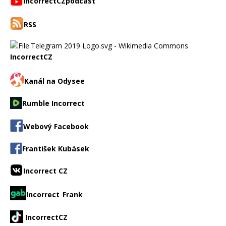
IncorrectCZpodcast
RSS
IncorrectCZ
Kanál na Odysee
Rumble Incorrect
Webový Facebook
František Kubásek
Incorrect CZ
Incorrect_Frank
IncorrectCZ