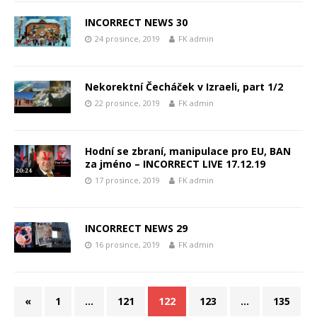
INCORRECT NEWS 30
24 prosince, 2019
FK admin
Nekorektní Čecháček v Izraeli, part 1/2
22 prosince, 2019
FK admin
Hodní se zbraní, manipulace pro EU, BAN
za jméno – INCORRECT LIVE 17.12.19
17 prosince, 2019
FK admin
INCORRECT NEWS 29
16 prosince, 2019
FK admin
«
1
…
121
122
123
…
135