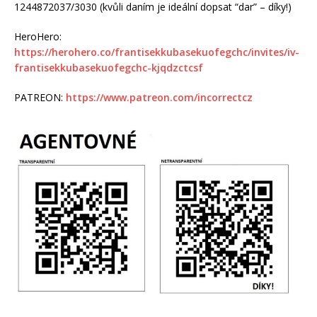
1244872037/3030 (kvůli daním je ideální dopsat “dar” – díky!)
HeroHero:
https://herohero.co/frantisekkubasekuofegchc/invites/iv-
frantisekkubasekuofegchc-kjqdzctcsf
PATREON:
https://www.patreon.com/incorrectcz