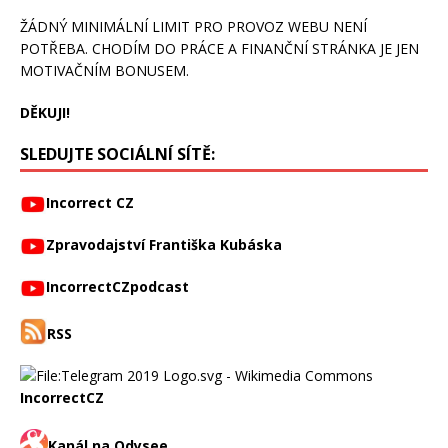
ŽÁDNÝ MINIMÁLNÍ LIMIT PRO PROVOZ WEBU NENÍ
POTŘEBA. CHODÍM DO PRÁCE A FINANČNÍ STRÁNKA JE JEN
MOTIVAČNÍM BONUSEM.
DĚKUJI!
SLEDUJTE SOCIÁLNÍ SÍTĚ:
Incorrect CZ
Zpravodajství Františka Kubáska
IncorrectCZpodcast
RSS
IncorrectCZ
Kanál na Odysee