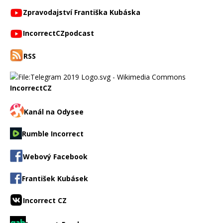
Zpravodajství Františka Kubáska
IncorrectCZpodcast
RSS
IncorrectCZ
Kanál na Odysee
Rumble Incorrect
Webový Facebook
František Kubásek
Incorrect CZ