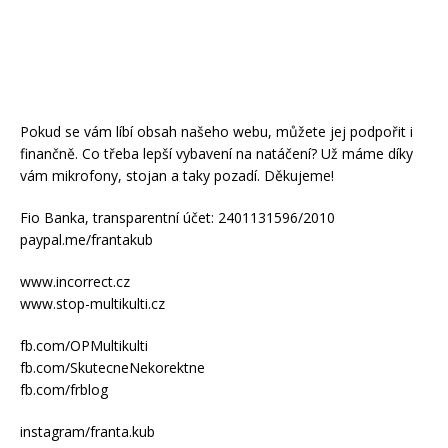
Pokud se vám líbí obsah našeho webu, můžete jej podpořit i
finančně. Co třeba lepší vybavení na natáčení? Už máme díky
vám mikrofony, stojan a taky pozadí. Děkujeme!
Fio Banka, transparentní účet: 2401131596/2010
paypal.me/frantakub
www.incorrect.cz
www.stop-multikulti.cz
fb.com/OPMultikulti
fb.com/SkutecneNekorektne
fb.com/frblog
instagram/franta.kub