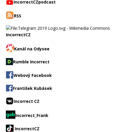
IncorrectCZpodcast
RSS
IncorrectCZ
Kanál na Odysee
Rumble Incorrect
Webový Facebook
František Kubásek
Incorrect CZ
Incorrect_Frank
IncorrectCZ