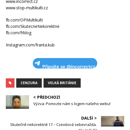
www.incorrect.cz
www.stop-multikulti.cz
fb.com/OPMultikulti
fb.com/SkutecneNekorektne
fb.com/frblog
Instagram.com/franta.kub
Připojte se @incorrectcz
CENZURA
VELKÁ BRITÁNIE
PŘEDCHOZÍ
Výzva: Pomozte nám s logem našeho webu!
DALŠÍ
Skutečně nekorektně 17 – Czexitová sebevražda.