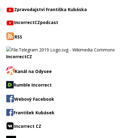
Zpravodajství Františka Kubáska
IncorrectCZpodcast
RSS
IncorrectCZ
Kanál na Odysee
Rumble Incorrect
Webový Facebook
František Kubásek
Incorrect CZ