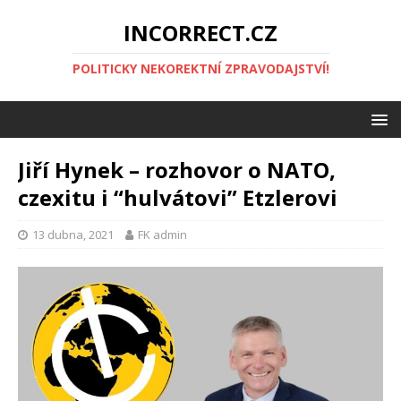
INCORRECT.CZ
POLITICKY NEKOREKTNÍ ZPRAVODAJSTVÍ!
Jiří Hynek – rozhovor o NATO,
czexitu i “hulvátovi” Etzlerovi
13 dubna, 2021
FK admin