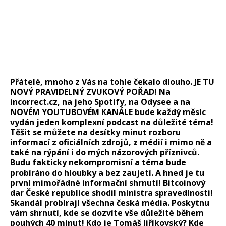
Přátelé, mnoho z Vás na tohle čekalo dlouho. JE TU
NOVÝ PRAVIDELNÝ ZVUKOVÝ POŘAD! Na
incorrect.cz, na jeho Spotify, na Odysee a na
NOVÉM YOUTUBOVÉM KANÁLE bude každý měsíc
vydán jeden komplexní podcast na důležité téma!
Těšit se můžete na desítky minut rozboru
informací z oficiálních zdrojů, z médií i mimo ně a
také na rýpání i do mých názorových příznivců.
Budu fakticky nekompromisní a téma bude
probíráno do hloubky a bez zaujetí. A hned je tu
první mimořádné informační shrnutí! Bitcoinový
dar České republice shodil ministra spravedlnosti!
Skandál probírají všechna česká média. Poskytnu
vám shrnutí, kde se dozvíte vše důležité během
pouhých 40 minut! Kdo je Tomáš Jiříkovský? Kde