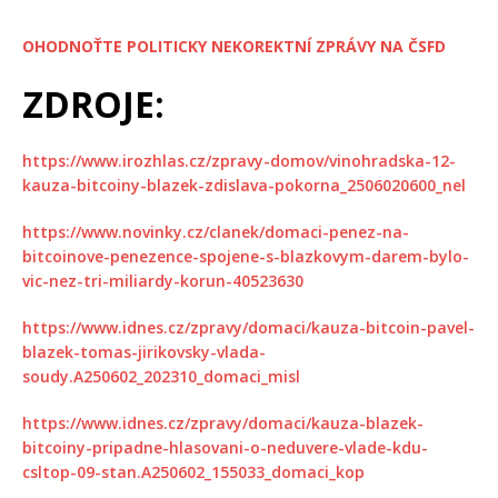
OHODNOŤTE POLITICKY NEKOREKTNÍ ZPRÁVY NA ČSFD
ZDROJE:
https://www.irozhlas.cz/zpravy-domov/vinohradska-12-
kauza-bitcoiny-blazek-zdislava-pokorna_2506020600_nel
https://www.novinky.cz/clanek/domaci-penez-na-
bitcoinove-penezence-spojene-s-blazkovym-darem-bylo-
vic-nez-tri-miliardy-korun-40523630
https://www.idnes.cz/zpravy/domaci/kauza-bitcoin-pavel-
blazek-tomas-jirikovsky-vlada-
soudy.A250602_202310_domaci_misl
https://www.idnes.cz/zpravy/domaci/kauza-blazek-
bitcoiny-pripadne-hlasovani-o-neduvere-vlade-kdu-
csltop-09-stan.A250602_155033_domaci_kop