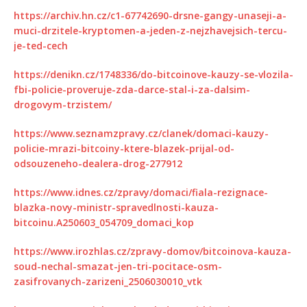
https://archiv.hn.cz/c1-67742690-drsne-gangy-unaseji-a-
muci-drzitele-kryptomen-a-jeden-z-nejzhavejsich-tercu-
je-ted-cech
https://denikn.cz/1748336/do-bitcoinove-kauzy-se-vlozila-
fbi-policie-proveruje-zda-darce-stal-i-za-dalsim-
drogovym-trzistem/
https://www.seznamzpravy.cz/clanek/domaci-kauzy-
policie-mrazi-bitcoiny-ktere-blazek-prijal-od-
odsouzeneho-dealera-drog-277912
https://www.idnes.cz/zpravy/domaci/fiala-rezignace-
blazka-novy-ministr-spravedlnosti-kauza-
bitcoinu.A250603_054709_domaci_kop
https://www.irozhlas.cz/zpravy-domov/bitcoinova-kauza-
soud-nechal-smazat-jen-tri-pocitace-osm-
zasifrovanych-zarizeni_2506030010_vtk