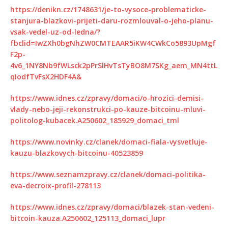
https://denikn.cz/1748631/je-to-vysoce-problematicke-
stanjura-blazkovi-prijeti-daru-rozmlouval-o-jeho-planu-
vsak-vedel-uz-od-ledna/?
fbclid=IwZXh0bgNhZW0CMTEAAR5iKW4CWkCo5893UpMgf
F2p-
4v6_1NY8Nb9fWLsck2pPrSlHvTsTyBO8M7SKg_aem_MN4ttL
qIodfTvFsX2HDF4A&
https://www.idnes.cz/zpravy/domaci/o-hrozici-demisi-
vlady-nebo-jeji-rekonstrukci-po-kauze-bitcoinu-mluvi-
politolog-kubacek.A250602_185929_domaci_tml
https://www.novinky.cz/clanek/domaci-fiala-vysvetluje-
kauzu-blazkovych-bitcoinu-40523859
https://www.seznamzpravy.cz/clanek/domaci-politika-
eva-decroix-profil-278113
https://www.idnes.cz/zpravy/domaci/blazek-stan-vedeni-
bitcoin-kauza.A250602_125113_domaci_lupr