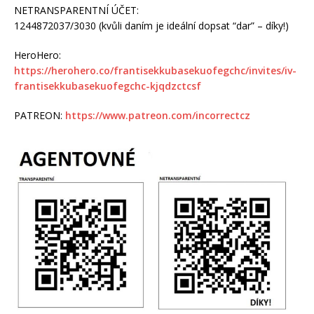
NETRANSPARENTNÍ ÚČET:
1244872037/3030 (kvůli daním je ideální dopsat “dar” – díky!)
HeroHero:
https://herohero.co/frantisekkubasekuofegchc/invites/iv-
frantisekkubasekuofegchc-kjqdzctcsf
PATREON:
https://www.patreon.com/incorrectcz