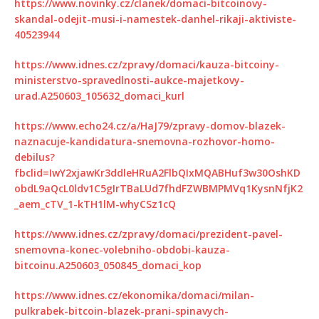
https://www.novinky.cz/clanek/domaci-bitcoinovy-
skandal-odejit-musi-i-namestek-danhel-rikaji-aktiviste-
40523944
https://www.idnes.cz/zpravy/domaci/kauza-bitcoiny-
ministerstvo-spravedlnosti-aukce-majetkovy-
urad.A250603_105632_domaci_kurl
https://www.echo24.cz/a/HaJ79/zpravy-domov-blazek-
naznacuje-kandidatura-snemovna-rozhovor-homo-
debilus?
fbclid=IwY2xjawKr3ddleHRuA2FlbQIxMQABHuf3w30OshKD
obdL9aQcL0ldv1C5gIrTBaLUd7fhdFZWBMPMVq1KysnNfjK2
_aem_cTV_1-kTH1lM-whyCSz1cQ
https://www.idnes.cz/zpravy/domaci/prezident-pavel-
snemovna-konec-volebniho-obdobi-kauza-
bitcoinu.A250603_050845_domaci_kop
https://www.idnes.cz/ekonomika/domaci/milan-
pulkrabek-bitcoin-blazek-prani-spinavych-