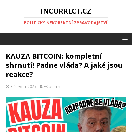
INCORRECT.CZ
POLITICKY NEKOREKTNÍ ZPRAVODAJSTVÍ!
KAUZA BITCOIN: kompletní
shrnutí! Padne vláda? A jaké jsou
reakce?
3 června, 2025
FK admin