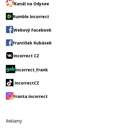
Kanál na Odysee
Rumble Incorrect
Webový Facebook
František Kubásek
Incorrect CZ
Incorrect_Frank
IncorrectCZ
Franta incorrect
Reklamy