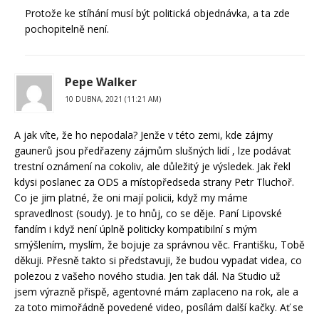
Protože ke stíhání musí být politická objednávka, a ta zde
pochopitelně není.
Pepe Walker
10 DUBNA, 2021 (11:21 AM)
A jak víte, že ho nepodala? Jenže v této zemi, kde zájmy
gaunerů jsou předřazeny zájmům slušných lidí , lze podávat
trestní oznámení na cokoliv, ale důležitý je výsledek. Jak řekl
kdysi poslanec za ODS a místopředseda strany Petr Tluchoř.
Co je jim platné, že oni mají policii, když my máme
spravedlnost (soudy). Je to hnůj, co se děje. Paní Lipovské
fandím i když není úplně politicky kompatibilní s mým
smýšlením, myslím, že bojuje za správnou věc. Františku, Tobě
děkuji. Přesně takto si představuji, že budou vypadat videa, co
polezou z vašeho nového studia. Jen tak dál. Na Studio už
jsem výrazně přispě, agentovné mám zaplaceno na rok, ale a
za toto mimořádně povedené video, posílám další kačky. Ať se