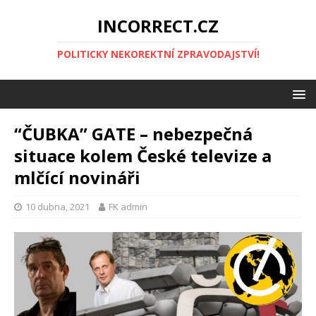
INCORRECT.CZ
POLITICKY NEKOREKTNÍ ZPRAVODAJSTVÍ!
“ČUBKA” GATE – nebezpečná
situace kolem České televize a
mlčící novináři
10 dubna, 2021
FK admin