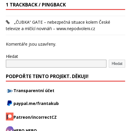
1 TRACKBACK / PINGBACK
„ČUBKA“ GATE – nebezpečná situace kolem České
televize a mlčící novináři – www.nepodvoleni.cz
Komentáře jsou uzavřeny.
Hledat
Hledat
PODPOŘTE TENTO PROJEKT. DĚKUJI!
Transparentní účet
paypal.me/frantakub
Patreon/incorrectCZ
HERO HERO