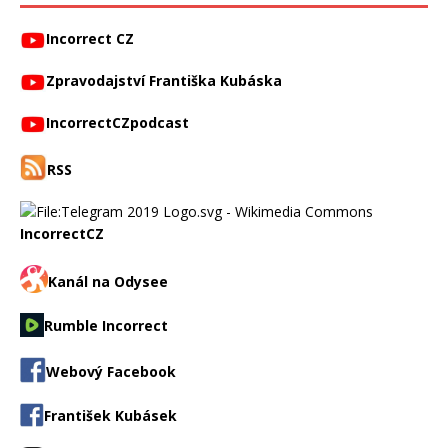
Incorrect CZ
Zpravodajství Františka Kubáska
IncorrectCZpodcast
RSS
IncorrectCZ
Kanál na Odysee
Rumble Incorrect
Webový Facebook
František Kubásek