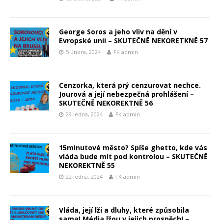
George Soros a jeho vliv na dění v
Evropské unii – SKUTEČNĚ NEKORETKNĚ 57
5 února, 2024
FK admin
Cenzorka, která prý cenzurovat nechce.
Jourová a její nebezpečná prohlášení –
SKUTEČNĚ NEKOREKTNĚ 56
29 ledna, 2024
FK admin
15minutové město? Spíše ghetto, kde vás
vláda bude mít pod kontrolou – SKUTEČNĚ
NEKOREKTNĚ 55
22 ledna, 2024
FK admin
Vláda, její lži a dluhy, které způsobila
sama! Média lžou v jejich prospěch! –