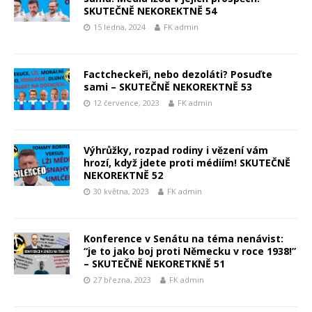
SKUTEČNĚ NEKOREKTNĚ 54
15 ledna, 2024
FK admin
Factcheckeři, nebo dezoláti? Posuďte
sami – SKUTEČNĚ NEKOREKTNĚ 53
12 července, 2023
FK admin
Výhrůžky, rozpad rodiny i vězení vám
hrozí, když jdete proti médiím! SKUTEČNĚ
NEKOREKTNĚ 52
30 května, 2023
FK admin
Konference v Senátu na téma nenávist:
“je to jako boj proti Německu v roce 1938!”
– SKUTEČNĚ NEKORETKNĚ 51
27 března, 2023
FK admin