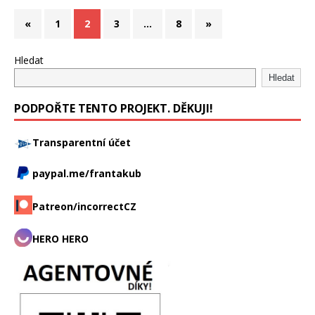
«
1
2
3
…
8
»
Hledat
Hledat
PODPOŘTE TENTO PROJEKT. DĚKUJI!
Transparentní účet
paypal.me/frantakub
Patreon/incorrectCZ
HERO HERO