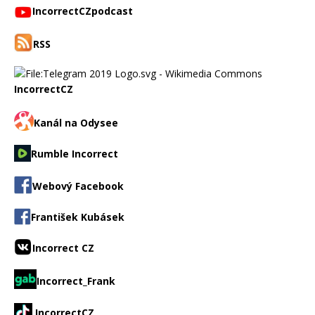
IncorrectCZpodcast
RSS
IncorrectCZ
Kanál na Odysee
Rumble Incorrect
Webový Facebook
František Kubásek
Incorrect CZ
Incorrect_Frank
IncorrectCZ