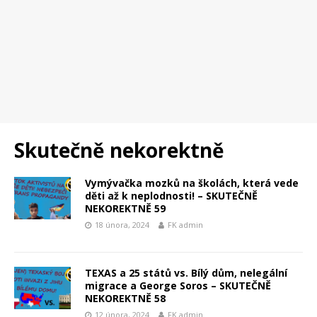
Skutečně nekorektně
Vymývačka mozků na školách, která vede
děti až k neplodnosti! – SKUTEČNĚ
NEKOREKTNĚ 59
18 února, 2024
FK admin
TEXAS a 25 států vs. Bílý dům, nelegální
migrace a George Soros – SKUTEČNĚ
NEKOREKTNĚ 58
12 února, 2024
FK admin