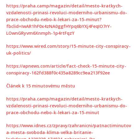
https://praha.camp/magazin/detail/mesto-kratkych-
vzdalenosti-prinasi-revoluci-moderniho-urbanismu-do-
prace-obchodu-nebo-k-lekari-za-15-minut?
fbclid=IwAR1hF0x4zNA0ggfHYpq6bYXj4FeqIO7rY-
LOwnGRyvm6Xnmph-1p4rtFqzY
https://www.wired.com/story/15-minute-city-conspiracy-
uk-politics/
https://apnews.com/article/fact-check-15-minute-city-
conspiracy-162fd388f0c435a8289cc9ea213f92ee
Článek k 15 minutovému městu
https://praha.camp/magazin/detail/mesto-kratkych-
vzdalenosti-prinasi-revoluci-moderniho-urbanismu-do-
prace-obchodu-nebo-k-lekari-za-15-minut
https://www.idnes.cz/zpravy/zahranicni/patnactiminutov
a-mesta-svoboda-klima-velka-britanie-