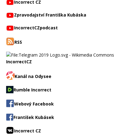
Incorrect CZ
Zpravodajství Františka Kubáska
IncorrectCZpodcast
RSS
IncorrectCZ
Kanál na Odysee
Rumble Incorrect
Webový Facebook
František Kubásek
Incorrect CZ