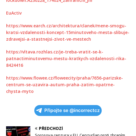
lockdown.A230228_174024_zahranicni_jhr
EuActiv
https://www.earch.cz/architektura/clanek/mene-smogu-
kratsi-vzdalenosti-koncept-15minutoveho-mesta-slibuje-
zdravejsi-a-stastnejsi-zivot-ve-mestech
https://vltava.rozhlas.cz/je-treba-vratit-se-k-
patnactiminutovemu-mestu-kratkych-vzdalenosti-rika-
8424416
https://www.flowee.cz/floweecity/praha/7656-parizske-
centrum-se-uzavira-autum-praha-zatim-opatrne-
chysta-myto
Připojte se @incorrectcz
PŘEDCHOZÍ
Sorosova cenzura v EU, Cenzuršan proti zbraním,