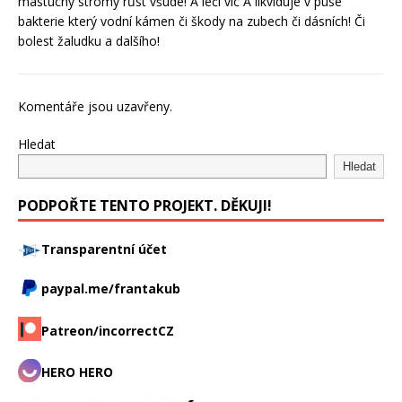
mastuchy stromy růst všude! A léčí víc A likviduje v puse
bakterie který vodní kámen či škody na zubech či dásních! Či
bolest žaludku a dalšího!
Komentáře jsou uzavřeny.
Hledat
Hledat
PODPOŘTE TENTO PROJEKT. DĚKUJI!
Transparentní účet
paypal.me/frantakub
Patreon/incorrectCZ
HERO HERO