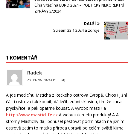
Čína vítězí na EURO 2024 – POLITICKY NEKOREKTNÍ
ZPRÁVY 3/2024
DALŠÍ
Stream 23.1.2024 a zdroje
1 KOMENTÁŘ
Radek
23 LEDNA, 2024 (1:19 PM)
A jde medicínu Msticha z Řeckého ostrova Evropě, Chios ! Jižní
části ostrova tak koupit, dá léčit, zubní sklovinu, tím že cucat
pryskyřice, a pak opatrně kousat. A vyrobit masti ! a
http://www.masticlife.cz
A webu internetu produkty! A A
stromy Mastichy dají bohužel pěstovat podmínkách na jižním
ostrově zatím to matka příroda upravit po celém světě klima