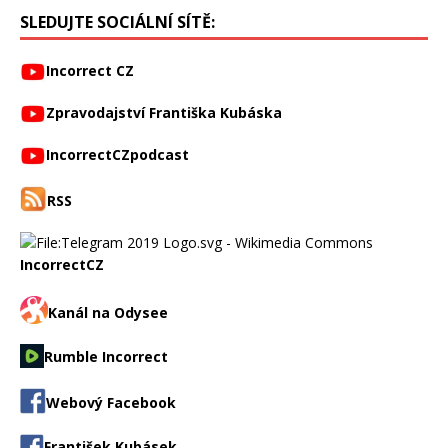
SLEDUJTE SOCIÁLNÍ SÍTĚ:
Incorrect CZ
Zpravodajství Františka Kubáska
IncorrectCZpodcast
RSS
IncorrectCZ
Kanál na Odysee
Rumble Incorrect
Webový Facebook
František Kubásek