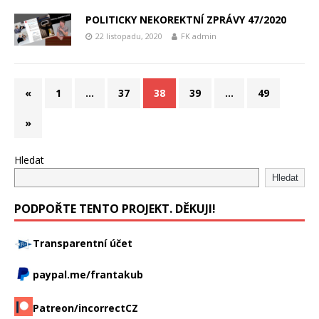
POLITICKY NEKOREKTNÍ ZPRÁVY 47/2020
22 listopadu, 2020
FK admin
«
1
…
37
38
39
…
49
»
Hledat
Hledat
PODPOŘTE TENTO PROJEKT. DĚKUJI!
Transparentní účet
paypal.me/frantakub
Patreon/incorrectCZ